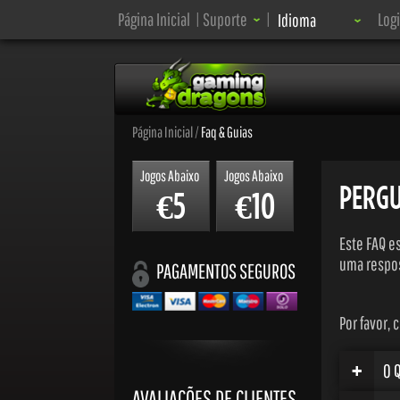
Idioma:
Página Inicial
|
Suporte
|
Log
Idioma
Página Inicial
/
Faq & Guias
Jogos Abaixo
Jogos Abaixo
PERGU
5
10
€
€
Este FAQ e
uma respos
PAGAMENTOS SEGUROS
Por favor, 
+
O 
AVALIAÇÕES DE CLIENTES