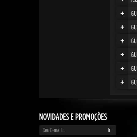
+
GU
+
GU
+
GU
+
GU
+
GU
+
GU
NOVIDADES E PROMOÇÕES
Digite seu e-mail para receber atualizações e promoções
Ir