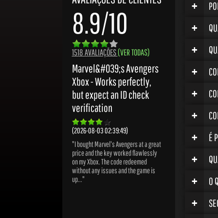
+
PO
8.9/10
+
QU
+
QU
1518 AVALIAÇÕES
(VER TODAS)
Marvel&#039;s Avengers
+
CO
Xbox - Works perfectly,
+
CO
but expect an ID check
verification
+
CO
(2026-08-03 02:39:49)
+
É 
"I bought Marvel's Avengers at a great
price and the key worked flawlessly
+
QU
on my Xbox. The code redeemed
without any issues and the game is
+
up..."
O 
+
SE