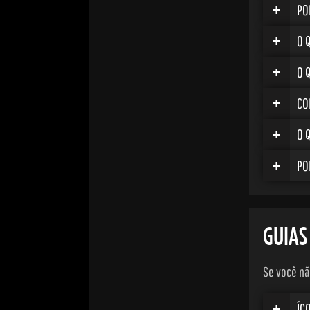
+
PO
+
O 
+
O 
+
CO
+
O 
+
PO
GUIAS
Se você nã
+
ÍC