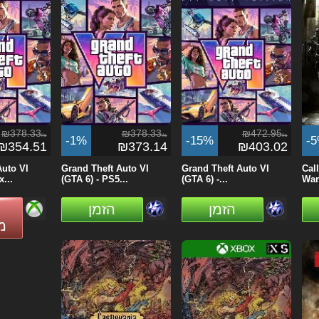
₪378.33
₪378.33
₪472.95
ils
ils
ils
-1%
-15%
-
₪354.51
₪373.14
₪403.02
Auto VI
Grand Theft Auto VI
Grand Theft Auto VI
Cal
...
(GTA 6) - PS5...
(GTA 6) -...
Warf
הזמן
הזמן
מ