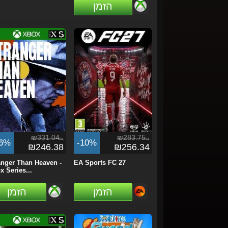
הזמן
₪331.04
₪283.75
ils
ils
26%
-10%
₪246.38
₪256.34
anger Than Heaven -
EA Sports FC 27
x Series...
הזמן
הזמן