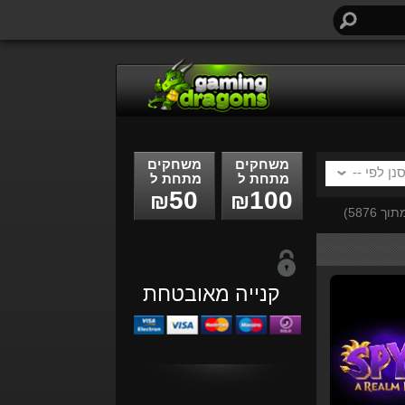
חיפוש...
משחקים
משחקים
מתחת ל
מתחת ל
50
100
₪
₪
וך 5876)
קנייה מאובטחת