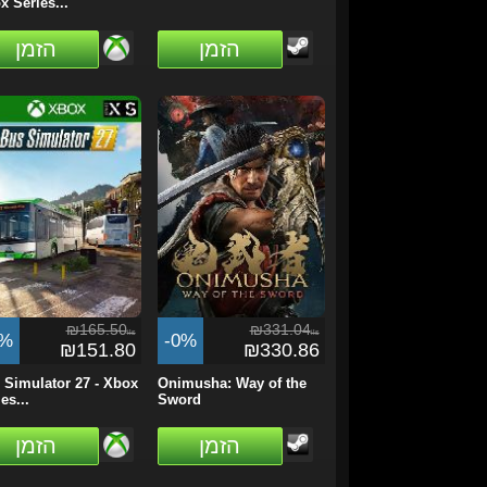
x Series...
הזמן
הזמן
₪165.50
₪331.04
ils
ils
8%
-0%
₪151.80
₪330.86
 Simulator 27 - Xbox
Onimusha: Way of the
es...
Sword
הזמן
הזמן