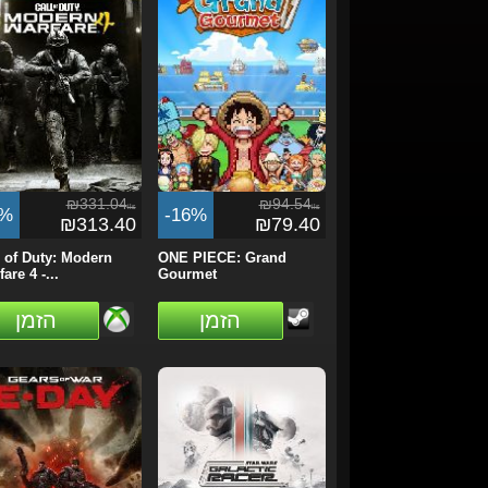
₪331.04
₪94.54
ils
ils
5%
-16%
₪313.40
₪79.40
l of Duty: Modern
ONE PIECE: Grand
are 4 -...
Gourmet
הזמן
הזמן