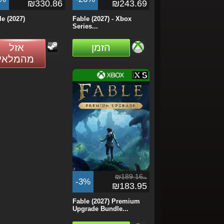
₪330.86
₪243.69
le (2027)
Fable (2027) - Xbox
Series...
הזמן
אזל
מהמלאי
₪189.16
ils
-3%
₪183.95
Fable (2027) Premium
Upgrade Bundle...