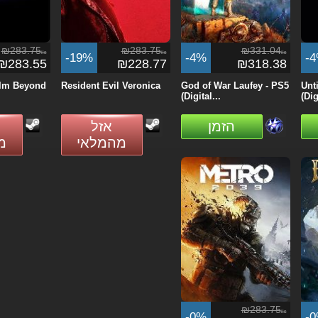
₪283.75
₪283.75
₪331.04
ils
ils
ils
-19%
-4%
-
₪283.55
₪228.77
₪318.38
alm Beyond
Resident Evil Veronica
God of War Laufey - PS5
Unt
(Digital...
(Dig
הזמן
אזל
מהמלאי
מ
₪283.75
ils
-0%
-