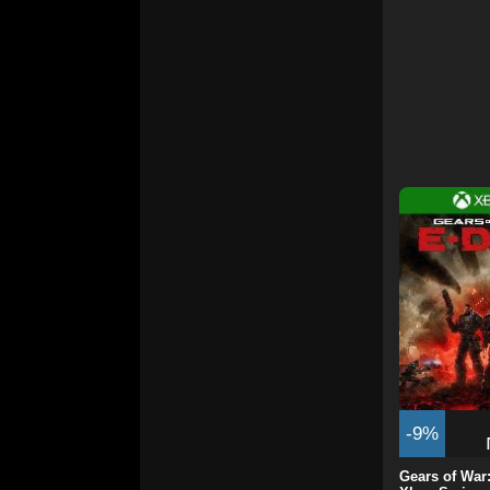
-9%
Gears of War: