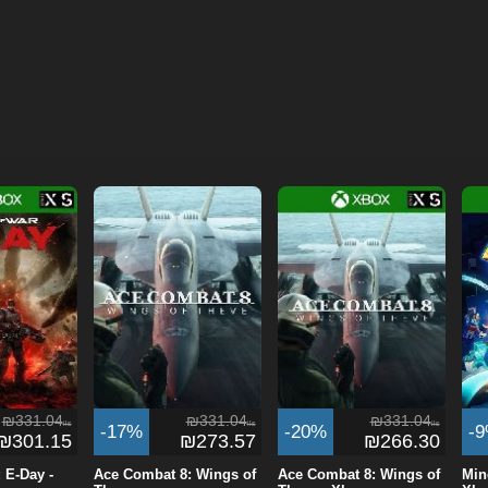
₪331.04
₪331.04
₪331.04
ils
ils
ils
-17%
-20%
-
₪301.15
₪273.57
₪266.30
 E-Day -
Ace Combat 8: Wings of
Ace Combat 8: Wings of
Min