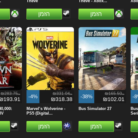
.
Theve
Theve - Xbox...
Xbo
הזמן
הזמן
₪283.75
₪331.04
₪165.50
ils
ils
ils
-4%
-38%
-
₪193.91
₪318.38
₪102.01
0,000:
Marvel’s Wolverine -
Bus Simulator 27
Bus
IV
PS5 (Digital...
Seri
הזמן
הזמן