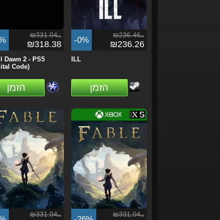
₪331.04
₪236.46
ils
ils
4%
-0%
₪318.38
₪236.26
il Dawn 2 - PS5
ILL
ital Code)
הזמן
הזמן
₪331.04
₪331.04
ils
ils
0%
-26%