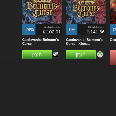
₪141.83
₪141.83
ils
ils
-28%
-0%
-
₪102.01
₪141.66
Castlevania: Belmont's
Castlevania: Belmont's
Gea
Curse
Curse - Xbox...
הזמן
הזמן