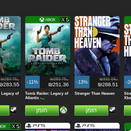
₪283.75
₪283.75
₪331.04
ils
ils
ils
-11%
-13%
-
₪283.55
₪251.36
₪288.51
 Legacy of
Tomb Raider: Legacy of
Stranger Than Heaven
Str
Atlantis -...
Xbo
הזמן
הזמן