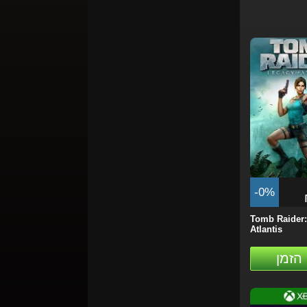
-0%
Tomb Raider:
Atlantis
הזמן