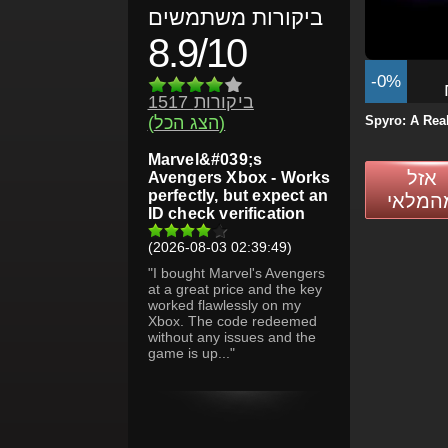
ביקורות משתמשים
8.9/10
-0%
1517 ביקורות
Spyro: A Re
(הצג הכל)
Marvel&#039;s
אזל
Avengers Xbox - Works
perfectly, but expect an
המלאי
ID check verification
(2026-08-03 02:39:49)
"I bought Marvel's Avengers
at a great price and the key
worked flawlessly on my
Xbox. The code redeemed
without any issues and the
game is up..."