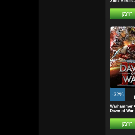
Xbox Series..
הזמן
-32%
Warhammer 4
Dawn of War 
הזמן