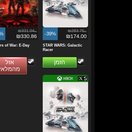
₪331.04
₪283.75
ils
ils
0%
-39%
₪330.86
₪174.00
rs of War: E-Day
STAR WARS: Galactic
Racer
הזמן
אזל
מהמלאי