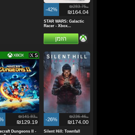
₪283.75
ils
-42%
₪164.04
STAR WARS: Galactic
Racer - Xbox...
הזמן
₪141.83
₪236.46
ils
ils
9%
-26%
₪129.19
₪174.00
ecraft Dungeons II -
Silent Hill: Townfall