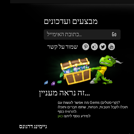
שמור על קשר
זה נראה מעניין...
מה אפשר לעשות עם Gems (קריסטלים)?
תוכלו לקבל הטבות, הנחות, שתפו חברים ותוכלו
להרוויח כסף.
למידע נוסף ליחצו
כאן
גיימינג דרגונס
מולים
פרטיות
הצהרת
תנאי שימוש
אודות
ואבטחת מידע
נגישות
ותקנון
הרשם עכשיו!
יותר קניות ביום
גישה למערכת הקריסטלים וההטבות שלנו