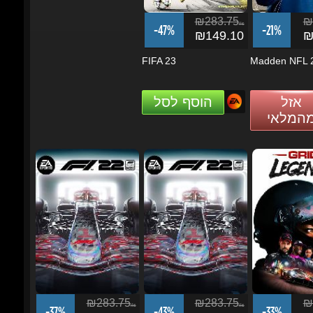
FIFA 23
Madden NFL 2
אזל
הוסף לסל
מהמלאי
₪283.75
₪283.75
₪2
ils
ils
-37%
-43%
-33%
₪178.98
₪161.75
₪1
F1 22 - [Multi 3] (2022)
F1 22 (2022)
GRID Legends