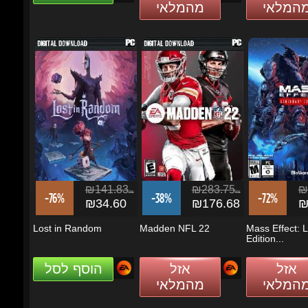
₪141.83
₪283.75
₪2
ils
ils
-76%
-38%
-72%
₪34.60
₪176.68
₪7
Lost in Random
Madden NFL 22
Mass Effect: L
Edition...
אזל
אזל
הוסף לסל
מהמלאי
מהמלאי