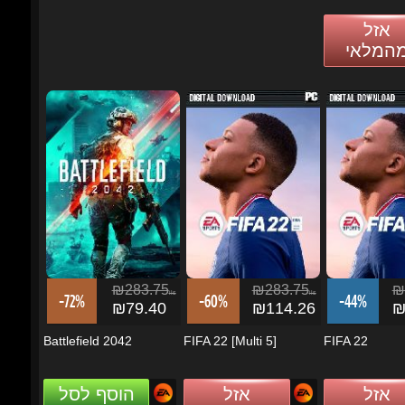
₪283.75
₪283.75
₪2
ils
ils
-72%
-60%
-44%
₪79.40
₪114.26
₪1
Battlefield 2042
FIFA 22 [Multi 5]
FIFA 22
אזל
אזל
הוסף לסל
מהמלאי
מהמלאי