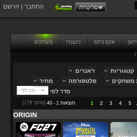
התחבר
|
הרשם
סל קניות
טיישן
אקס בוקס
נינטנדו
משחקים
/
קטגוריות
ז'אנרים
ת משחקים
פלטפורמה
מחיר
סדר לפי
(מתוך 179)
תוצאות 1 - 40
1
2
3
4
5
...
ORIGIN