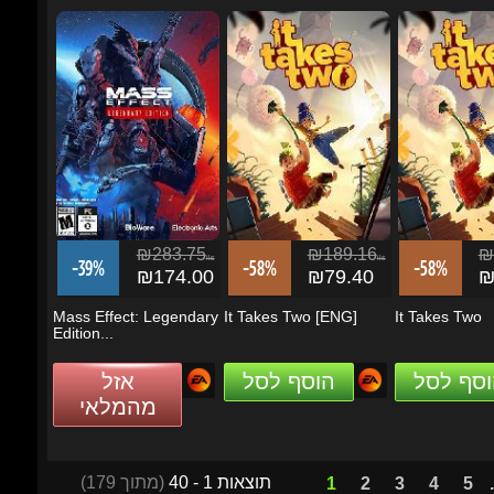
₪283.75
₪189.16
₪1
ils
ils
-39%
-58%
-58%
₪174.00
₪79.40
₪7
Mass Effect: Legendary
It Takes Two [ENG]
It Takes Two
Edition...
וסף לסל
הוסף לסל
אזל
מהמלאי
תוצאות 1 - 40
(מתוך 179)
1
2
3
4
5
...
מבצעים ועדכונים
הזן את כתובת הדוא"ל שלך כדי להירשם לעדכונים ומבצעים
Go