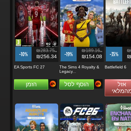
₪283.75
₪189.16
₪3
ils
ils
-10%
-19%
-35%
₪256.34
₪154.08
₪2
EA Sports FC 27
The Sims 4 Royalty &
Battlefield 6
Legacy...
אזל
הוסף לסל
הזמן
מהמלאי