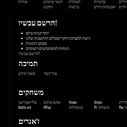
מעקב הזמנות
הנחות למשתמשים רשומים
הרשם עכשיו!
תמיכה
צור קשר
מאגר מידע
משחקים
ורדות
Origin
Steam
אקס-בוקס
פלייסטיישן
שחקי
PC משחקי
קונסולות
UPlay
Battle.net
ז'אנרים
MMORP
הרפתקאות
מרוץ
ספורט
פעולה
שונות
אימה
משחקי
אסטרטגיה
תפקידים
Gaming Dragons / Gamers-shop
All Rights Reserved. © 2015-2026