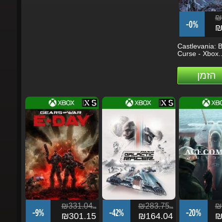
₪1
-0%
₪1
Castlevania: Be
Curse - Xbox...
הזמן
₪331.04
₪283.75
₪3
ils
ils
-9%
-42%
-20%
₪301.15
₪164.04
₪2
Gears of War: E-Day -
STAR WARS: Galactic
Ace Combat 8: 