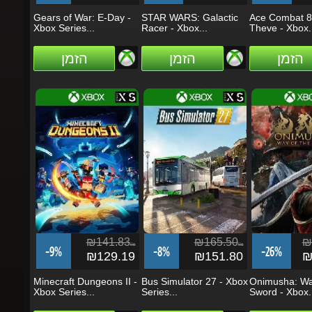
Xbox Series...
Racer - Xbox...
Theve - Xbox...
הזמן
הזמן
הזמן
₪141.83
₪165.50
₪3
ils
ils
-9%
-8%
-26%
₪129.19
₪151.80
₪2
Minecraft Dungeons II -
Bus Simulator 27 - Xbox
Onimusha: Way 
Xbox Series...
Series...
Sword - Xbox...
הזמן
הזמן
הזמן