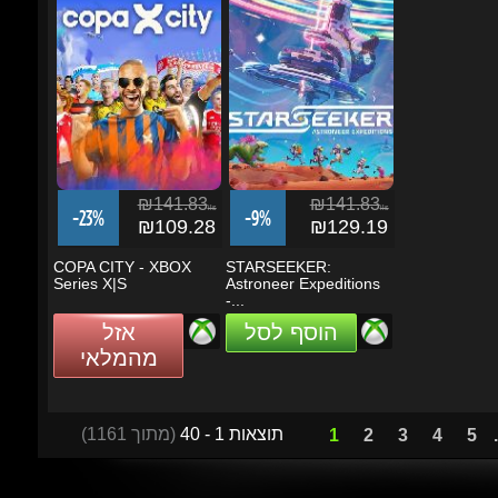
₪141.83
₪141.83
ils
ils
-23%
-9%
₪109.28
₪129.19
COPA CITY - XBOX
STARSEEKER:
Series X|S
Astroneer Expeditions
-...
הוסף לסל
אזל
מהמלאי
תוצאות 1 - 40
(מתוך 1161)
1
2
3
4
5
...
מבצעים ועדכונים
הזן את כתובת הדוא"ל שלך כדי להירשם לעדכונים ומבצעים
Go
שמור על קשר