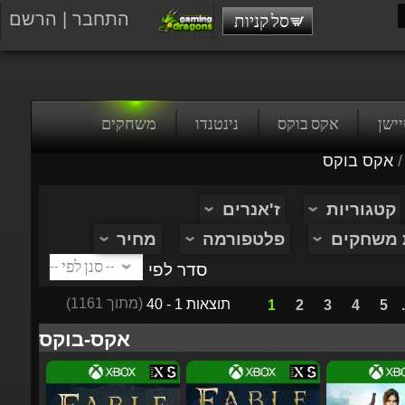
התחבר
|
הרשם
סל קניות
טיישן
אקס בוקס
נינטנדו
משחקים
/
אקס בוקס
קטגוריות
ז'אנרים
ת משחקים
פלטפורמה
מחיר
סדר לפי
(מתוך 1161)
תוצאות 1 - 40
1
2
3
4
5
...
אקס-בוקס