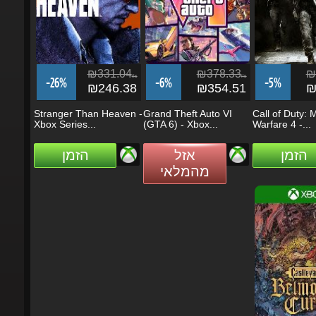
₪331.04
₪378.33
₪3
ils
ils
-26%
-6%
-5%
₪246.38
₪354.51
₪3
Stranger Than Heaven -
Grand Theft Auto VI
Call of Duty: M
Xbox Series...
(GTA 6) - Xbox...
Warfare 4 -...
הזמן
אזל
הזמן
מהמלאי