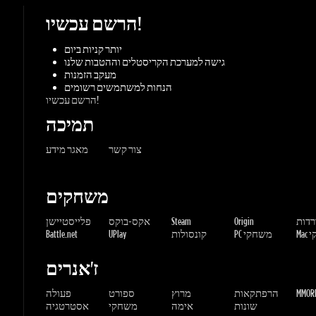
הרשם עכשיו!
תמיכה
צור קשר
מאגר מידע
משחקים
ורדות
Origin
Steam
אקס-בוקס
פלייסטיישן
שחקי
PC משחקי
קונסולות
UPlay
Battle.net
ז'אנרים
MMORP
הרפתקאות
מרוץ
ספורט
פעולה
שונות
אימה
משחקי
אסטרטגיה
תפקידים
Gaming Dragons / Gamers-shop
All Rights Reserved. © 2015-2026