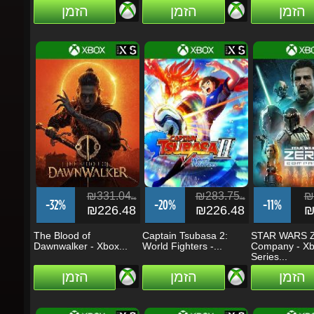
₪331.04
₪283.75
₪2
ils
ils
-32%
-20%
-11%
₪226.48
₪226.48
₪2
The Blood of
Captain Tsubasa 2:
STAR WARS Ze
Dawnwalker - Xbox...
World Fighters -...
Company - Xbo
Series...
הזמן
הזמן
הזמן