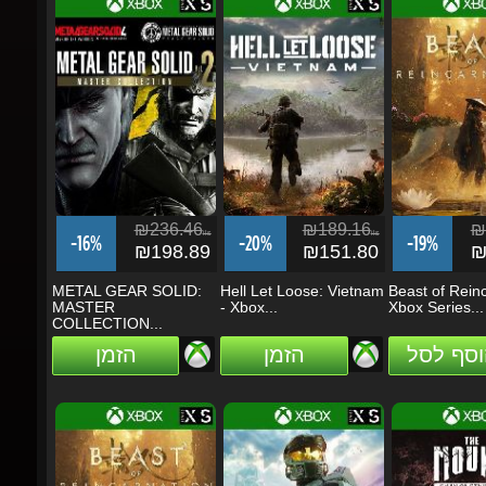
₪236.46
₪189.16
₪2
ils
ils
-16%
-20%
-19%
₪198.89
₪151.80
₪2
METAL GEAR SOLID:
Hell Let Loose: Vietnam
Beast of Reinca
MASTER
- Xbox...
Xbox Series...
COLLECTION...
וסף לסל
הזמן
הזמן