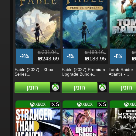
₪331.04
₪189.16
₪2
ils
ils
-26%
-3%
-11%
₪243.69
₪183.95
₪2
Fable (2027) - Xbox
Fable (2027) Premium
Tomb Raider: L
Series...
Upgrade Bundle...
Atlantis -...
הזמן
הזמן
הזמן