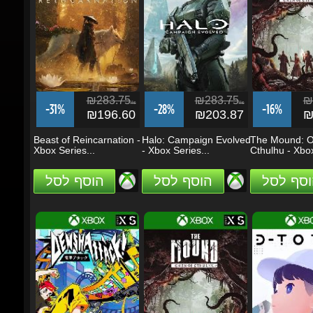
₪283.75
₪283.75
₪1
ils
ils
-31%
-28%
-16%
₪196.60
₪203.87
₪1
Beast of Reincarnation -
Halo: Campaign Evolved
The Mound: Om
Xbox Series...
- Xbox Series...
Cthulhu - Xbox.
וסף לסל
הוסף לסל
הוסף לסל