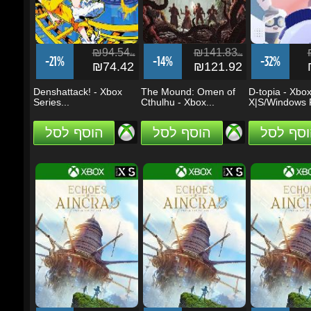
₪94.54
₪141.83
₪
ils
ils
-21%
-14%
-32%
₪74.42
₪121.92
₪
Denshattack! - Xbox
The Mound: Omen of
D-topia - Xbox 
Series...
Cthulhu - Xbox...
X|S/Windows P
וסף לסל
הוסף לסל
הוסף לסל
₪331.04
₪331.04
₪3
ils
ils
-17%
-23%
-32%
₪273.57
₪256.34
₪2
Echoes of Aincrad -
Echoes of Aincrad -
Echoes of Aincr
Xbox Series X|S...
Xbox Series X|S
Xbox Series X|