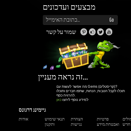
זה נראה מעניין...
מה אפשר לעשות עם Gems (קריסטלים)?
תוכלו לקבל הטבות, הנחות, שתפו חברים ותוכלו
להרוויח כסף.
למידע נוסף ליחצו
כאן
גיימינג דרגונס
מולים
פרטיות
הצהרת
תנאי שימוש
אודות
ואבטחת מידע
נגישות
ותקנון
הרשם עכשיו!
יותר קניות ביום
גישה למערכת הקריסטלים וההטבות שלנו
מעקב הזמנות
הנחות למשתמשים רשומים