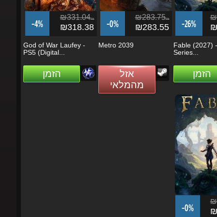
₪331.04
₪283.75
₪3
ils
ils
-4%
-0%
-26%
₪318.38
₪283.55
₪2
God of War Laufey -
Metro 2039
Fable (2027) -
PS5 (Digital...
Series...
הזמן
אזל
הזמן
מהמלאי
₪3
-0%
₪3
Fable (2027)