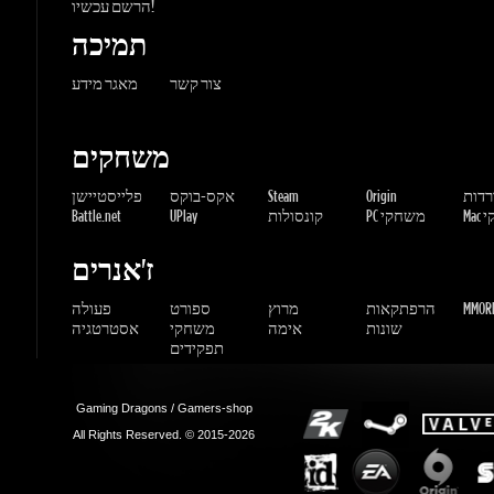
ורדות
Origin
Steam
אקס-בוקס
פלייסטיישן
שחקי
PC משחקי
קונסולות
UPlay
Battle.net
ז'אנרים
MMORP
הרפתקאות
מרוץ
ספורט
פעולה
שונות
אימה
משחקי
אסטרטגיה
תפקידים
Gaming Dragons / Gamers-shop
All Rights Reserved. © 2015-2026