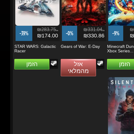
₪283.75
₪331.04
₪1
ils
ils
-39%
-0%
-9%
₪174.00
₪330.86
₪1
STAR WARS: Galactic
Gears of War: E-Day
Minecraft Dunge
Racer
Xbox Series...
הזמן
אזל
הזמן
מהמלאי
₪2
-26%
₪1