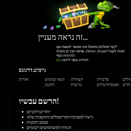
מה אפשר לעשות עם Gems (קריסטלים)?
תוכלו לקבל הטבות, הנחות, שתפו חברים ותוכלו
להרוויח כסף.
למידע נוסף ליחצו
כאן
גיימינג דרגונס
מולים
פרטיות
הצהרת
תנאי שימוש
אודות
ואבטחת מידע
נגישות
ותקנון
הרשם עכשיו!
יותר קניות ביום
גישה למערכת הקריסטלים וההטבות שלנו
מעקב הזמנות
הנחות למשתמשים רשומים
הרשם עכשיו!
תמיכה
צור קשר
מאגר מידע
משחקים