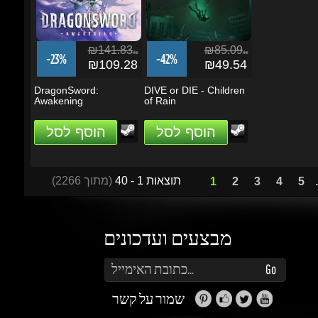
DragonSword:
DIVE or DIE - Children
Awakening
of Rain
הוסף לסל
הוסף לסל
תוצאות 1 - 40
(מתוך 2266)
1
2
3
4
5
...
מבצעים ועדכונים
הזן את כתובת הדוא"ל שלך כדי להירשם לעדכונים ומבצעים
Go
שמור על קשר
זה נראה מעניין...