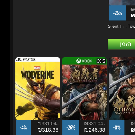
Silent Hill: Town
הזמן
₪331.04
₪331.04
₪3
ils
ils
-4%
-26%
-0%
₪318.38
₪246.38
₪3
Marvel’s Wolverine -
Onimusha: Way of the
Onimusha: Way 
PS5 (Digital...
Sword - Xbox...
Sword
הזמן
הזמן
הזמן