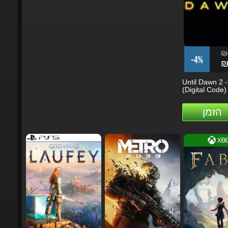
₪3
-4%
₪3
Until Dawn 2 -
(Digital Code)
הזמן