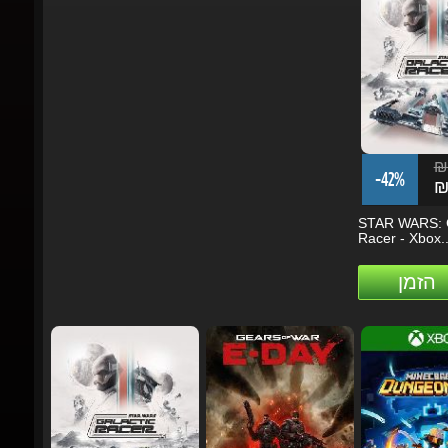
₪2
-42%
₪1
STAR WARS: Ga
Racer - Xbox...
הזמן