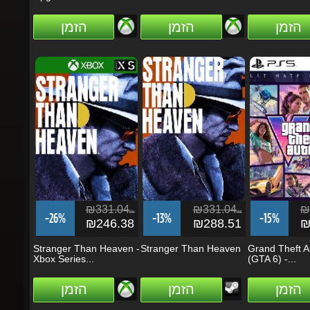
₪331.04
₪331.04
₪4
ils
ils
-26%
-13%
-15%
₪246.38
₪288.51
₪4
Stranger Than Heaven -
Stranger Than Heaven
Grand Theft Au
Xbox Series...
(GTA 6) -...
הזמן
הזמן
הזמן