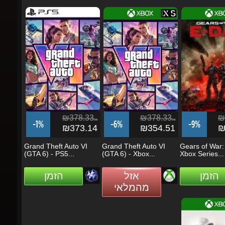
₪378.33
₪378.33
₪3
ils
ils
-1%
-6%
-9%
₪373.14
₪354.51
₪3
Grand Theft Auto VI
Grand Theft Auto VI
Gears of War: 
(GTA 6) - PS5...
(GTA 6) - Xbox...
Xbox Series...
הזמן
אזל
הזמן
מהמלאי