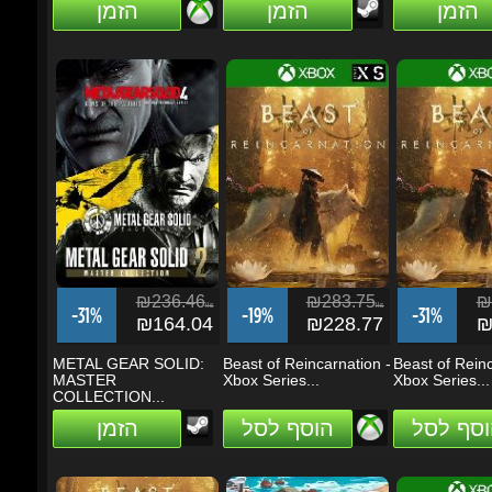
₪236.46
₪283.75
₪2
ils
ils
-31%
-19%
-31%
₪164.04
₪228.77
₪1
METAL GEAR SOLID:
Beast of Reincarnation -
Beast of Reinca
MASTER
Xbox Series...
Xbox Series...
COLLECTION...
וסף לסל
הוסף לסל
הזמן