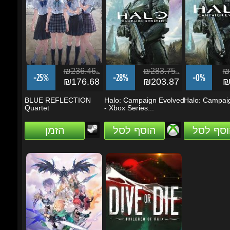
₪236.46
₪283.75
₪2
ils
ils
-25%
-28%
-0%
₪176.68
₪203.87
₪2
BLUE REFLECTION
Halo: Campaign Evolved
Halo: Campaig
Quartet
- Xbox Series...
וסף לסל
הוסף לסל
הזמן
₪141.83
₪85.09
ils
ils
-23%
-42%
₪109.28
₪49.54