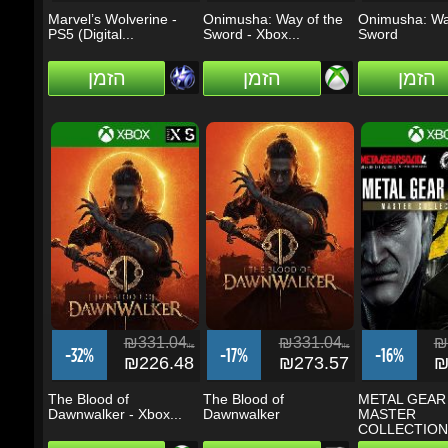
₪331.04
₪331.04
₪2
ils
ils
-32%
-17%
-16%
₪226.48
₪273.57
₪1
The Blood of
The Blood of
METAL GEAR S
Dawnwalker - Xbox...
Dawnwalker
MASTER
COLLECTION..
הזמן
הזמן
הזמן