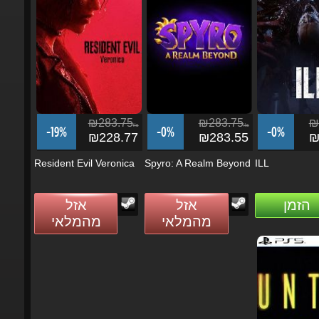
₪283.75
₪283.75
₪2
ils
ils
-19%
-0%
-0%
₪228.77
₪283.55
₪2
Resident Evil Veronica
Spyro: A Realm Beyond
ILL
הזמן
אזל
אזל
מהמלאי
מהמלאי