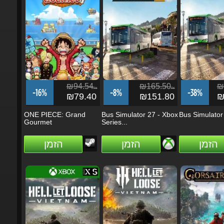
₪94.54
₪165.50
₪1
ils
ils
-16%
-8%
-38%
₪79.40
₪151.80
₪1
ONE PIECE: Grand
Bus Simulator 27 - Xbox
Bus Simulator 
Gourmet
Series...
הזמן
הזמן
הזמן