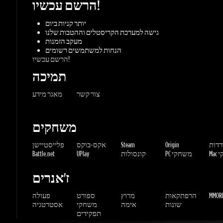
תמיכה
צור קשר
מאגר מידע
משחקים
ורדות
Origin
Steam
אקס-בוקס
פלייסטיישן
שחקי
PC משחקי
קונסולות
UPlay
Battle.net
ז'אנרים
MMORP
הרפתקאות
מרוץ
ספורט
פעולה
שונות
אימה
משחקי
אסטרטגיה
תפקידים
Gaming Dragons / Gamers-shop
All Rights Reserved. © 2015-2026