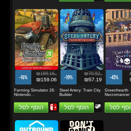
₪189.16
₪70.92
₪
ils
ils
-16%
-19%
-43%
₪159.06
₪57.19
₪
Farming Simulator 26:
Steel Artery: Train City
Greenhearth
Nintendo...
Builder
Necromancer
וסף לסל
הוסף לסל
הוסף לסל