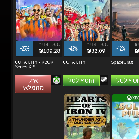
₪141.83
₪141.83
₪1
ils
ils
-23%
-42%
-12%
₪109.28
₪82.09
₪1
COPA CITY - XBOX
COPA CITY
SpaceCraft
Series X|S
וסף לסל
הוסף לסל
אזל
מהמלאי