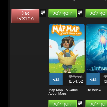
₪70.92
₪1
ils
-23%
-33%
₪54.52
₪9
Map Map - A Game
Life Below
About Maps
וסף לסל
הוסף לסל