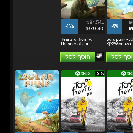
₪94.54
₪1
ils
-16%
-9%
₪79.40
₪9
Hearts of Iron IV:
Solarpunk - Xb
Thunder at our...
X|S/Windows...
וסף לסל
הוסף לסל
₪108.76
₪236.46
₪2
ils
ils
-32%
-19%
-27%
₪74.42
₪191.62
₪1
Solarpunk
Tour de France 2026 -
Tour de France
Xbox Series...
Xbox Series X|