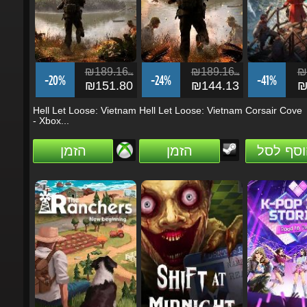
₪189.16
₪189.16
₪1
ils
ils
-20%
-24%
-41%
₪151.80
₪144.13
₪1
Hell Let Loose: Vietnam
Hell Let Loose: Vietnam
Corsair Cove
- Xbox...
וסף לסל
הזמן
הזמן