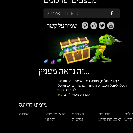
זה נראה מעניין...
מה אפשר לעשות עם Gems (קריסטלים)?
תוכלו לקבל הטבות, הנחות, שתפו חברים ותוכלו
להרוויח כסף.
למידע נוסף ליחצו
כאן
גיימינג דרגונס
מולים
פרטיות
הצהרת
תנאי שימוש
אודות
ואבטחת מידע
נגישות
ותקנון
הרשם עכשיו!
יותר קניות ביום
גישה למערכת הקריסטלים וההטבות שלנו
מעקב הזמנות
הנחות למשתמשים רשומים
הרשם עכשיו!