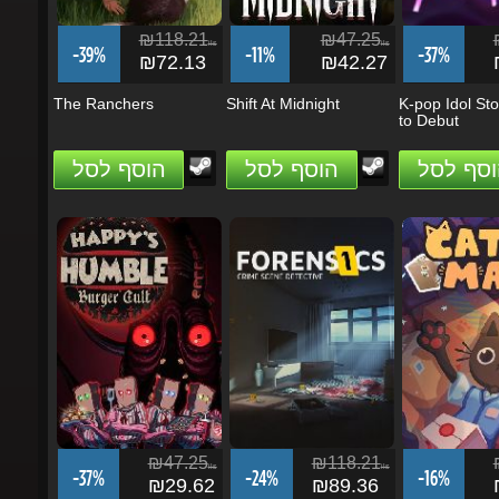
₪118.21
₪47.25
₪
ils
ils
-39%
-11%
-37%
₪72.13
₪42.27
₪
The Ranchers
Shift At Midnight
K-pop Idol Stor
to Debut
וסף לסל
הוסף לסל
הוסף לסל
₪47.25
₪118.21
₪
ils
ils
-37%
-24%
-16%
₪29.62
₪89.36
₪
Happy's Humble Burger
Forensics: Crime Scene
Cat Mail Co.