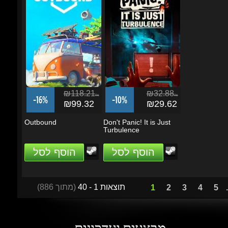
₪118.21
₪32.88
ils
ils
-16%
-10%
₪99.32
₪29.62
Outbound
Don't Panic! It is Just
Turbulence
הוסף לסל
הוסף לסל
תוצאות 1 - 40
(מתוך 886)
1
2
3
4
5
...
מבצעים ועדכונים
הזן את כתובת הדוא"ל שלך כדי להירשם לעדכונים ומבצעים
Go
שמור על קשר