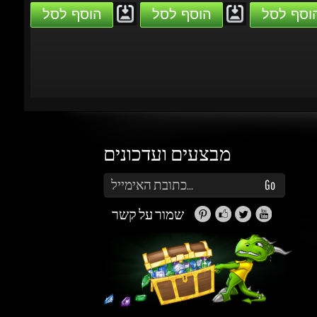
מבצעים ועדכונים
הזן את כתובת הדוא"ל שלך כדי להירשם לעדכונים ומבצעים
Go
שמור על קשר
זה נראה מעניין...
מה אפשר לעשות עם Gems (קריסטלים)?
תוכלו לקבל הטבות, הנחות, שתפו חברים ותוכלו
להרוויח כסף.
למידע נוסף ליחצו
כאן
גיימינג דרגונס