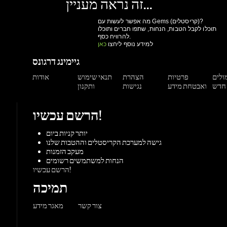
מולים
פרטיות
הצהרת
תנאי שימוש
אודות
ואבטחת מידע
נגישות
ותקנון
הרשם עכשיו!
יותר קניות ביום
גישה למערכת הקריסטלים וההטבות שלנו
מעקב הזמנות
הנחות למשתמשים רשומים
הרשם עכשיו!
תמיכה
צור קשר
מאגר מידע
משחקים
ורדות
Origin
Steam
אקס-בוקס
פלייסטיישן
שחקי
PC משחקי
קונסולות
UPlay
Battle.net
ז'אנרים