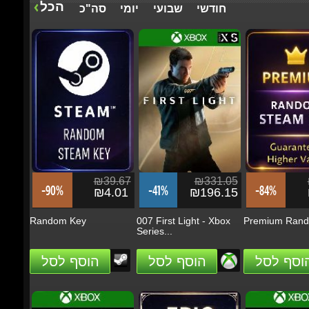
₪70.92
₪331.04
-65%
-17%
₪24.64
₪273.57
X4: Cradle of Humanity
The Blood of
Dawnwalker
הזמן
הזמן
₪39.67
₪331.05
₪
-90%
-41%
-84%
₪4.01
₪196.15
₪
Random Key
007 First Light - Xbox
Premium Rando
Series...
הוסף לסל
הוסף לסל
הוסף לסל