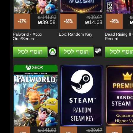
₪141.83
₪39.67
₪1
-72%
-63%
-93%
₪39.58
₪14.68
₪1
Palworld - Xbox
Epic Random Key
Dead Rising II O
One/Series...
Record
הוסף לסל
הוסף לסל
הוסף לסל
₪141.83
₪39.67
₪
-72%
-88%
-81%
₪39.58
₪4.73
₪
Palworld - Xbox
Random Key
Premium Rando