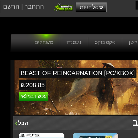
התחבר
|
הרשם
סל קניות
טיישן
אקס בוקס
נינטנדו
משחקים
BEAST OF REINCARNATION [PC/XBOX]
₪208.85
עכשיו במלאי
ב
הכל