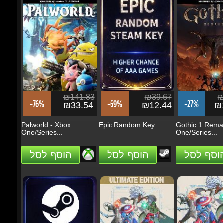
₪378.33
₪165.50
-1%
-8%
₪373.14
₪151.80
Grand Theft Auto VI
Bus Simulator 27 - Xbox
(GTA 6) - PS5...
Series...
הזמן
הזמן
₪141.83
₪39.67
₪2
-76%
-69%
-27%
₪33.54
₪12.44
₪1
Palworld - Xbox
Epic Random Key
Gothic 1 Remak
One/Series...
One/Series...
הוסף לסל
הוסף לסל
הוסף לסל