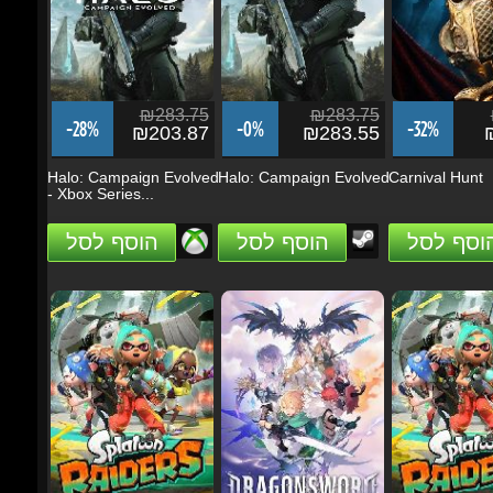
₪283.75
₪283.75
₪
-28%
-0%
-32%
₪203.87
₪283.55
₪
Halo: Campaign Evolved
Halo: Campaign Evolved
Carnival Hunt
- Xbox Series...
הוסף לסל
הוסף לסל
הוסף לסל
₪236.46
₪141.83
₪2
-3%
-23%
-10%
₪228.77
₪109.28
₪2
Splatoon Raiders Switch
DragonSword:
Splatoon Raider