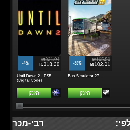
₪331.04
₪165.50
-4%
-38%
₪318.38
₪102.01
Until Dawn 2 - PS5
Bus Simulator 27
(Digital Code)
הזמן
הזמן
לפי:
רבי-מכר
הכל
חודשי
שבועי
יומי
סה"כ