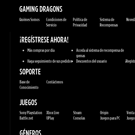
Quiénes Somos
Condiciones de
Política de
Sistema de
Novedad
Servicio
Privacidad
Recompensas
¡REGÍSTRESE AHORA!
Más compras por día
Acceda al sistema de recompensa de
gemas
Haga seguimiento de sus pedidos
Descuentos del usuario
¡Regístre
SOPORTE
Base de
Contáctenos
Conocimiento
JUEGOS
Sony Playstation
Xbox Live
Steam
Origin
Venta a
Battle.net
UPlay
Consolas
Juegos para PC
Juegos 
GÉNEROS
Acción
Deportes
Carreras
Aventuras
MMORP
Estrategia
RPG
Horror
Varios