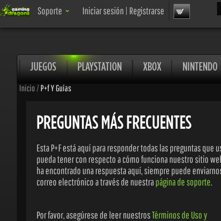
Bus
Soporte
Iniciar sesión
|
Registrarse
JUEGOS
PLAYSTATION
XBOX
NINTENDO
Inicio
/
P+f Y Guías
PREGUNTAS MÁS FRECUENTES
Esta P+F está aquí para responder todas las preguntas que us
pueda tener con respecto a cómo funciona nuestro sitio web.
ha encontrado una respuesta aquí, siempre puede enviarnos
correo electrónico a través de nuestra
página de soporte
.
Por favor, asegúrese de leer nuestros
Términos de Uso y