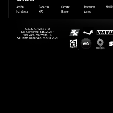
U.G.K. GAMES LTD
No. Corporate: 515220267
Hilel-yafe, Kfar yona - IL
All Rights Reserved. © 2011-2026