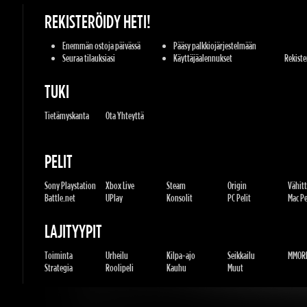
Enemmän ostoja päivässä
Pääsy palkkiojärjestelmään
Seuraa tilauksiasi
Käyttäjäalennukset
Rekisterö
TUKI
Tietämyskanta
Ota Yhteyttä
PELIT
Sony Playstation
Xbox Live
Steam
Origin
Vähittä
Battle.net
UPlay
Konsolit
PC Pelit
Mac Peli
LAJITYYPIT
Toiminta
Urheilu
Kilpa-ajo
Seikkailu
MMORP
Strategia
Roolipeli
Kauhu
Muut
U.G.K. GAMES LTD
No. Corporate: 515220267
Hilel-yafe, Kfar yona - IL
All Rights Reserved. © 2011-2026