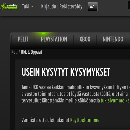
Ets
Tuki
Kirjaudu
|
Rekisteröidy
PELIT
PLAYSTATION
XBOX
NINTENDO
Koti
/
Ukk & Oppaat
USEIN KYSYTYT KYSYMYKSET
Tämä UKK vastaa kaikkiin mahdollisiin kysymyksiin liittyen t
sivuston toimintaan. Jos et löydä vastausta täältä, olet aina
tervetullut lähettämään meille sähköpostia
tukisivumme kaut
Varmista, että olet lukenut
Käyttöehtomme
.