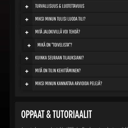
+
TURVALLISUUS & LUOTETTAVUUS
+
MIKSI MINUN TULISI LUODA TILI?
+
MITÄ JALOKIVILLÄ VOI TEHDÄ?
+
MIKÄ ON "TOIVELISTA"?
+
KUINKA SEURAAN TILAUKSIANI?
+
MITÄ ON TILIN KEHITTÄMINEN?
+
MIKSI MINUN KANNATTAA ARVIOIDA PELEJÄ?
OPPAAT & TUTORIAALIT
Jos et ole varma jostakin tällä sivulla olevasta asiasta, voit kä