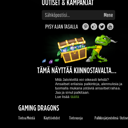
Anna sähköpostiosoitteesi tilataksesi päivitykset ja tarjoukset
Mene
PYSY AJAN TASALLA
TÄMÄ NÄYTTÄÄ KIINNOSTAVALTA...
Mitä Jalokivillä voi oikeasti tehdä?
Ansaitset erilaisia palkintoja, alennuksia ja
tuomalla mukana ystäviä ansaitset rahaa.
Jaa ja sinut palkitaan.
Lue lisää
täällä
GAMING DRAGONS
Tietoa Meistä
Käyttöehdot
Tietosuoja
Palkkiojärjestelmä
Uutiset
REKISTERÖIDY HETI!