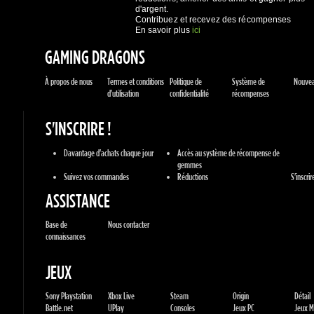
GAMING DRAGONS
À propos de nous
Termes et conditions
Politique de
Système de
Nouveau
d'utilisation
confidentialité
récompenses
S'INSCRIRE !
Davantage d'achats chaque jour
Accès au système de récompense de
gemmes
Suivez vos commandes
Réductions
S'inscrire !
ASSISTANCE
Base de
Nous contacter
connaissances
JEUX
Sony Playstation
Xbox Live
Steam
Origin
Détail
Battle.net
UPlay
Consoles
Jeux PC
Jeux Ma
GENRES