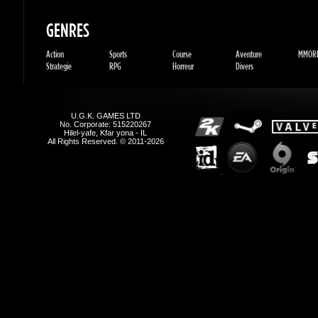
Action
Sports
Course
Aventure
MMORP
Strategie
RPG
Horreur
Divers
U.G.K. GAMES LTD
No. Corporate: 515220267
Hilel-yafe, Kfar yona - IL
All Rights Reserved. © 2011-2026