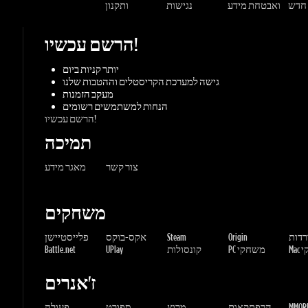
משחקים
ורדות
Origin
Steam
אקס-בוקס
פלייסטיישן
שחקי
PC משחקי
קונסולות
UPlay
Battle.net
ז'אנרים
MMORP
הרפתקאות
מרוץ
ספורט
פעולה
שונות
אימה
משחקי
אסטרטגיה
תפקידים
Gaming Dragons / Gamers-shop
All Rights Reserved. © 2015-2026