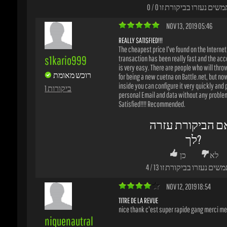
ם הביקורת עזרה
לך?
לא
כן
משים נעזרו בביקורת זו
13
/
4
NOV 12, 2019 18:54
TITRE DE LA REVUE
nice thank c'est super rapide gang merci merc
niquenautral
רוכש מאומת
1 ביקורות
ם הביקורת עזרה
לך?
לא
כן
משים נעזרו בביקורת זו
15
/
5
NOV 03, 2019 09:30