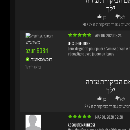
Jeux de guerre pour jouer s"amusser sur le m
azur-608rl
et eng ligne avec joueur en lignes
רוכש מאומת
1 ביקורות
ם הביקורת עזרה
לך?
לא
כן
משים נעזרו בביקורת זו
7
/
2
MAR 01, 2020 02:28
ABSOLUTE MADNESS!
Now that I've played a fair bit of this game, I h
hassi44
I love every bit of it. The Battle.net account op
great. I already had another account, but it on
רוכש מאומת
Destiny so I copied that to Steam and now en
new account with Call of Duty MW in it. I was a
1 ביקורות
change all the necessary account details, inc
email so everything went without a hitch. Gre
delivery, on time and a neat work-around for 
2-account linking system.