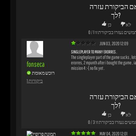
SINGLEPLAYER TO MANY ERORRES .
The singleplayer part of the game sucks , lots 
fonseca
erorres, 2 mpunth after i bought the game , iam 
mission 4 :-( no fix yet .
רוכש מאומת
1 ביקורות
ם הביקורת עזרה
לך?
לא
כן
משים נעזרו בביקורת זו
3
/
0
MAY 04, 2020 12:01
STUPENDO
The staff is very organized, they are precise a
stefan-3z4nh
reliable. The game (COD MW 2019) is functiona
רוכש מאומת
as wonderful
1 ביקורות
ם הביקורת עזרה