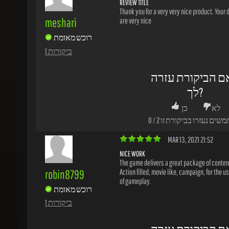
1 ביקורות
ם הביקורת עזרה
לך?
לא
כן
משים נעזרו בביקורת זו
2
/
0
MAR 13, 2021 21:52
NICE WORK
The game delivers a great package of content.
robin8799
Action filled, movie like, campaign, for the usu
of gameplay.
רוכש מאומת
1 ביקורות
ם הביקורת עזרה
לך?
לא
כן
משים נעזרו בביקורת זו
6
/
2