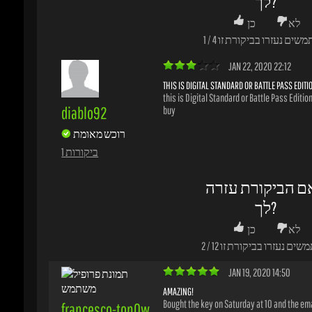
רוכש מאומת
1 ביקורות
ם הביקורת עזרה
לך?
לא
כן
משים נעזרו בביקורת זו
12
/
2
JAN 19, 2020 14:50
AMAZING!
Bought the key on Saturday at 10 and the email
francesco-ton0w
on Sunday at 10! I thought it was all Monday bu
רוכש מאומת
surprised me! Reliable site, easy data exchan
recommended!
1 ביקורות
ם הביקורת עזרה
לך?
לא
כן
משים נעזרו בביקורת זו
9
/
2