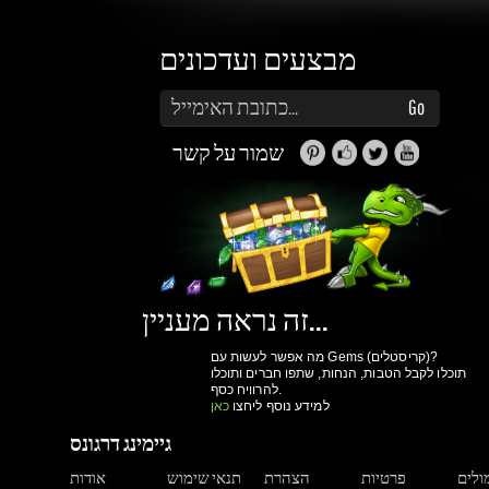
זה נראה מעניין...
מה אפשר לעשות עם Gems (קריסטלים)?
תוכלו לקבל הטבות, הנחות, שתפו חברים ותוכלו
להרוויח כסף.
למידע נוסף ליחצו
כאן
גיימינג דרגונס
מולים
פרטיות
הצהרת
תנאי שימוש
אודות
ואבטחת מידע
נגישות
ותקנון
הרשם עכשיו!
יותר קניות ביום
גישה למערכת הקריסטלים וההטבות שלנו
מעקב הזמנות
הנחות למשתמשים רשומים
הרשם עכשיו!
תמיכה
צור קשר
מאגר מידע