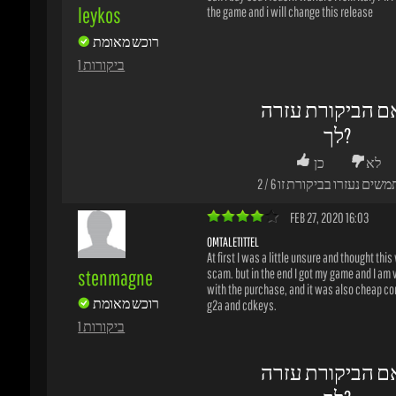
לא
כן
משים נעזרו בביקורת זו
6
/
2
FEB 27, 2020 16:03
OMTALETITTEL
At first I was a little unsure and thought this w
stenmagne
scam. but in the end I got my game and I am v
with the purchase, and it was also cheap com
רוכש מאומת
g2a and cdkeys.
1 ביקורות
ם הביקורת עזרה
לך?
לא
כן
משים נעזרו בביקורת זו
4
/
1
JAN 22, 2020 22:12
THIS IS DIGITAL STANDARD OR BATTLE PASS EDITION
this is Digital Standard or Battle Pass Edition ?
diablo92
buy