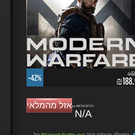
₪324.
-42%
₪188.9
אזל מהמלאי
ציון METACRITIC:
N/A
הפעלה והורדה דרך
Blizzard Battle.net
כל