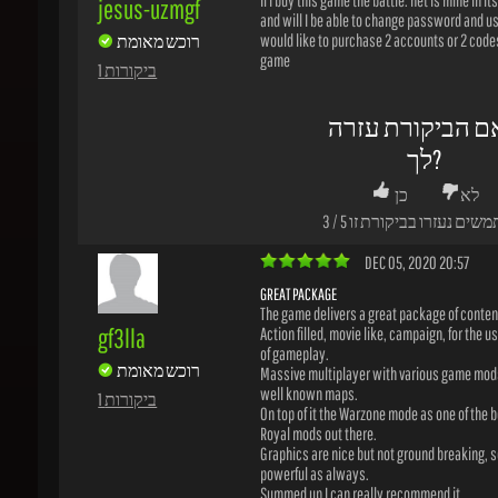
ם הביקורת עזרה
לך?
לא
כן
משים נעזרו בביקורת זו
5
/
3
DEC 05, 2020 20:57
GREAT PACKAGE
The game delivers a great package of content.
gf3lla
Action filled, movie like, campaign, for the usu
of gameplay.
רוכש מאומת
Massive multiplayer with various game mods
well known maps.
1 ביקורות
On top of it the Warzone mode as one of the bes
Royal mods out there.
Graphics are nice but not ground breaking, so
powerful as always.
Summed up I can really recommend it.
ם הביקורת עזרה
לך?
לא
כן