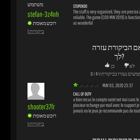
לך?
לא
כן
משים נעזרו בביקורת זו
4
/
0
MAY 03, 2020 23:37
CALL OF DUTY
a bien recus le compte natel net mai sans le j
shooter37fr
plusieur echange par mail avec le support je n
jamais eu le jeux je recommande pas du tout s
רוכש מאומת
1 ביקורות
ם הביקורת עזרה
לך?
לא
כן
שים נעזרו בביקורת זו
22
/
20
APR 06, 2020 19:24
JEUX DE GEURRRE