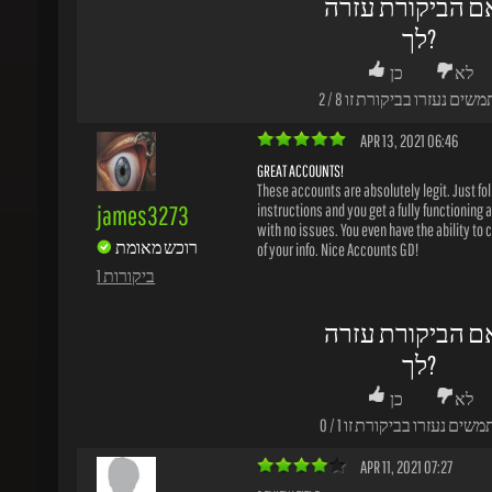
משים נעזרו בביקורת זו
8
/
2
APR 13, 2021 06:46
GREAT ACCOUNTS!
These accounts are absolutely legit. Just follo
james3273
instructions and you get a fully functioning a
with no issues. You even have the ability to ch
רוכש מאומת
of your info. Nice Accounts GD!
1 ביקורות
ם הביקורת עזרה
לך?
לא
כן
משים נעזרו בביקורת זו
1
/
0
APR 11, 2021 07:27
REVIEW TITLE
Thank you for a very very nice product. Your de
meshari
are very nice
רוכש מאומת