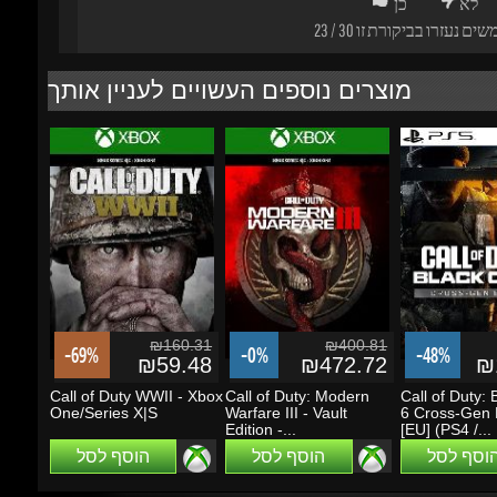
₪160.31
₪400.81
-69%
-0%
-48%
₪59.48
₪472.72
₪1
Call of Duty WWII - Xbox
Call of Duty: Modern
Call of Duty: B
One/Series X|S
Warfare III - Vault
6 Cross-Gen B
Edition -...
[EU] (PS4 /...
הוסף לסל
הוסף לסל
הוסף לסל
מבצעים ועדכונים
הזן את כתובת הדוא"ל שלך כדי להירשם לעדכונים ומבצעים
Go
שמור על קשר