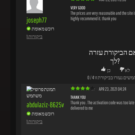
joseph77
רוכש מאומת
1 ביקורות
ם הביקורת עזרה
לך?
לא
כן
משים נעזרו בביקורת זו
4
/
0
APR 23, 2021 04:24
THANK YOU
Thank you . The activation code was too late un
abdulaziz-8625v
delivered to me
רוכש מאומת
1 ביקורות
ם הביקורת עזרה
לך?
לא
כן