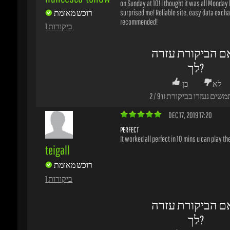
DEC 17, 2019 17:20
PERFECT
It worked all perfect in 10 mins u can play the
teigall
רוכש מאומת
1 ביקורות
ם הביקורת עזרה
לך?
לא
כן
משים נעזרו בביקורת זו
8
/
2
DEC 06, 2019 00:01
REVIEW TITLE
wow wow god jap
fahafd
רוכש מאומת
1 ביקורות