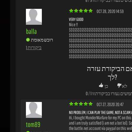
רוכש מאומת
$$$$$$$$$$$$$$$$$$$$$$$$$$$$$$$$$$$$$
$$$$$$$$$$$$$$$$$$$$$$$$$$$$$$$$$$$$$
1 ביקורות
$$$$$$$$$$$$$$$$$$$$$$$$$$$$$$$$$$$$$
$$$$$$$$$$$$$$$$$$$$$$$$$$$$$$$$$$$$$
ם הביקורת עזרה
לך?
לא
כן
משים נעזרו בביקורת זו
1
/
0
OCT 27, 2020 20:47
NO PROBLEM, I CAN PLAY THE GAME, NOT A SCAM AT
Hi, I bought MonderWarfare for my PC on this 
tom89
and i am truly satisfied (i am not a bot lol). So 
the battle.net account via paypal on this webs
רוכש מאומת
sent me all the instructions for logging in the 
bought via email (but you have to log on the w
1 ביקורות
and then go to my games to see the logging
informations. When logged in, i was able to d
the game in battle.net. and play it with no pro
price is fair compared to the game keys. So if 
mind starting from 0 on a new battle net acco
can buy eyes closed.