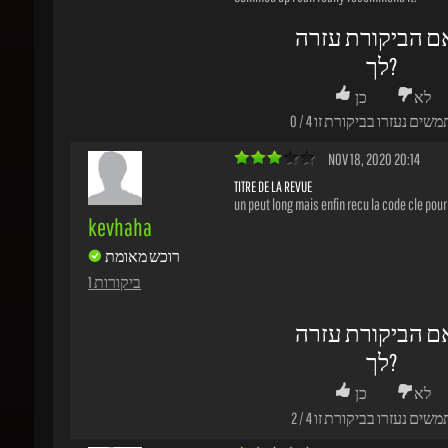
משים נעזרו בביקורת זו
4
/
0
NOV 18, 2020 20:14
TITRE DE LA REVUE
un peut long mais enfin recu la code cle pour l
kevhaha
רוכש מאומת
1 ביקורות
ם הביקורת עזרה
לך?
לא
כן
משים נעזרו בביקורת זו
4
/
2
NOV 04, 2020 19:33
COD MW 2019 OK
Purchased Battle.net account with game inclu
michele1816
reduced price. The procedure is a bit cumber
in the end everything went smoothly. If you ha
רוכש מאומת
already registered, it is better to do it before t