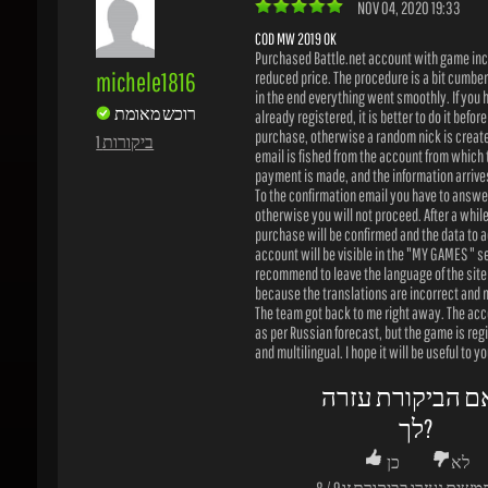
purchase, otherwise a random nick is created
1 ביקורות
email is fished from the account from which t
payment is made, and the information arrives a
To the confirmation email you have to answer "
otherwise you will not proceed. After a while 
purchase will be confirmed and the data to ac
account will be visible in the "MY GAMES " sect
recommend to leave the language of the site i
because the translations are incorrect and mi
The team got back to me right away. The acco
as per Russian forecast, but the game is regio
and multilingual. I hope it will be useful to you.
ם הביקורת עזרה
לך?
לא
כן
משים נעזרו בביקורת זו
9
/
8
OCT 28, 2020 14:59
VERY GOOD
Nice !!
balla
$$$$$$$$$$$$$$$$$$$$$$$$$$$$$$$$$$$$$
$$$$$$$$$$$$$$$$$$$$$$$$$$$$$$$$$$$$$