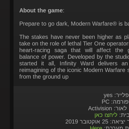
Prepare to go dark, Modern Warfare® is ba
The stakes have never been higher as pla
take on the role of lethal Tier One operators
heart-racing saga that will affect the gl
balance of power. Developed by the studio
started it all, Infinity Ward delivers an
reimagining of the iconic Modern Warfare s
from the ground up
לייר: yes
ורמה: PC
ור: Activision
בית:
ליחצו כאן
אה: 25 אוקטובר 2019
ות מערכת:
Here
 במשחק
English (US), Español (AL), Português 