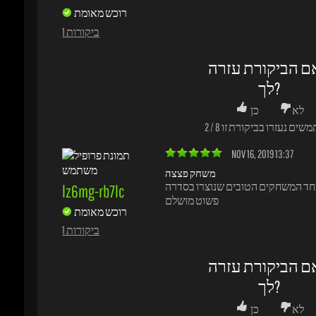
NOV 16, 2019 13:37
משחק פצצה
lz6mg-rb7lc
פשוט מושלם
רוכש מאומת
1 ביקורות
ם הביקורת עזרה
לך?
לא
כן
משים נעזרו בביקורת זו
0
/
0
NOV 13, 2019 05:46
REALLY SATISFIED!!!
The cheapest price I've found on the Internet! 
s1kario999
transaction has been really fast and the acco
is very easy. There are people who will throw
רוכש מאומת
for being a new cuetna on Battle.net, but now
inside you can configure it very quickly and p
1 ביקורות
personal Email and data without any problem
Satisfied!!!! Recommended.