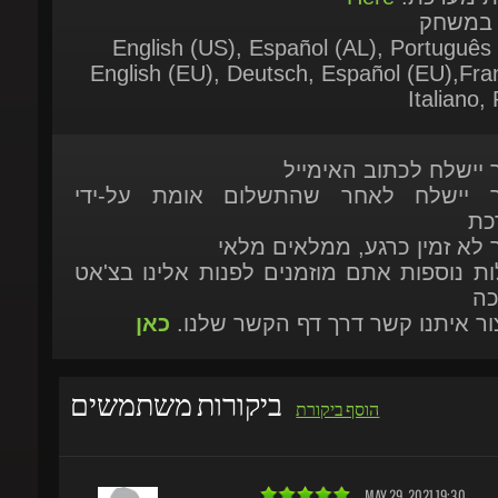
English (EU), Deutsch, Español (EU),Fran
Italiano, P
ר יישלח לכתוב האימייל
ר יישלח לאחר שהתשלום אומת על-ידי
כת
ר לא זמין כרגע, ממלאים מלאי
ות נוספות אתם מוזמנים לפנות אלינו בצ'אט
כה
יצור איתנו קשר דרך דף הקשר שלנו.
כאן
ביקורות משתמשים
הוסף ביקורת
MAY 29, 2021 19:30
VERY GOOD
The prices are very reasonable and the site is r
highly recommend it. thank you