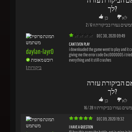
DEC 30, 2020 09:49
CANT EVEN PLAY
i downloaded the game went to play and it cr
daylan-layr0
giving me the error code 0xc0000005 i tried
רוכש מאומת
everything and it still crashes
1 ביקורות
ם הביקורת עזרה
לך?
לא
כן
שים נעזרו בביקורת זו
28
/
16
DEC 09, 2020 19:32
I HAVE A QUESTION
If I buy this game the battle. net is mine in its 
jesus-uzmgf
and will I be able to change password and us
רוכש מאומת
would like to purchase 2 accounts or 2 codes f
game
1 ביקורות