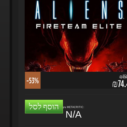
₪158.
-53%
₪74.4
הוסף לסל
ציון METACRITIC:
N/A