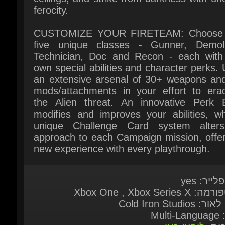
CUSTOMIZE YOUR FIRETEAM: Choose 
five unique classes - Gunner, Demolis
Technician, Doc and Recon - each with t
own special abilities and character perks. Ut
an extensive arsenal of 30+ weapons and
mods/attachments in your effort to eradi
the Alien threat. An innovative Perk B
modifies and improves your abilities, whi
unique Challenge Card system alters
approach to each Campaign mission, offeri
new experience with every playthrough.
לייר: yes
Xbox One , Xbox Series 
 Cold Iron Studios
Multi-L
בית:
ליחצו כאן
אה: 24 אוגוסט 2021
ות מערכת:
Here