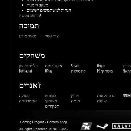
צור קשר
מאגר מידע
משחקים
ורדות
Origin
Steam
אקס-בוקס
פלייסטיישן
שחקי
PC משחקי
קונסולות
UPlay
Battle.net
ז'אנרים
MMORP
הרפתקאות
מרוץ
ספורט
פעולה
שונות
אימה
משחקי
אסטרטגיה
תפקידים
Gaming Dragons / Gamers-shop
All Rights Reserved. © 2015-2026