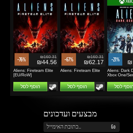
₪160.31
₪160.31
-76%
-67%
-21%
₪44.56
₪62.17
₪1
Aliens: Fireteam Elite
Aliens: Fireteam Elite
Aliens: Dark D
[EU/RoW]
Xbox One/Seri
הוסף לסל
הוסף לסל
הוסף לסל
מבצעים ועדכונים
הזן את כתובת הדוא"ל שלך כדי להירשם לעדכונים ומבצעים
Go
שמור על קשר