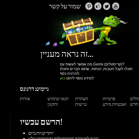
זה נראה מעניין...
מה אפשר לעשות עם Gems (קריסטלים)?
תוכלו לקבל הטבות, הנחות, שתפו חברים ותוכלו
להרוויח כסף.
למידע נוסף ליחצו
כאן
גיימינג דרגונס
מולים
פרטיות
הצהרת
תנאי שימוש
אודות
ואבטחת מידע
נגישות
ותקנון
הרשם עכשיו!
יותר קניות ביום
גישה למערכת הקריסטלים וההטבות שלנו
מעקב הזמנות
הנחות למשתמשים רשומים
הרשם עכשיו!
תמיכה