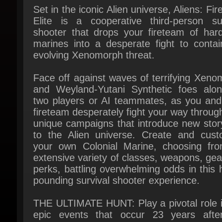
shooter that drops your fireteam of hard
marines into a desperate fight to contain
evolving Xenomorph threat.
Face off against waves of terrifying Xeno
and Weyland-Yutani Synthetic foes along
two players or AI teammates, as you and 
fireteam desperately fight your way through
unique campaigns that introduce new story
to the Alien universe. Create and custo
your own Colonial Marine, choosing fro
extensive variety of classes, weapons, gea
perks, battling overwhelming odds in this h
pounding survival shooter experience.
THE ULTIMATE HUNT: Play a pivotal role in
epic events that occur 23 years after
original Alien trilogy as a Colonial Ma
stationed aboard the UAS Endeavor, batt