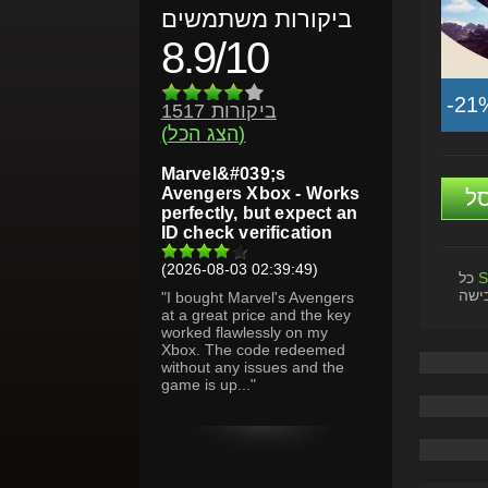
ביקורות משתמשים
8.9/10
-21
1517 ביקורות
(הצג הכל)
Marvel&#039;s
Avengers Xbox - Works
ל
perfectly, but expect an
ID check verification
(2026-08-03 02:39:49)
S
כל
ישה
"I bought Marvel's Avengers
at a great price and the key
worked flawlessly on my
Xbox. The code redeemed
without any issues and the
game is up..."