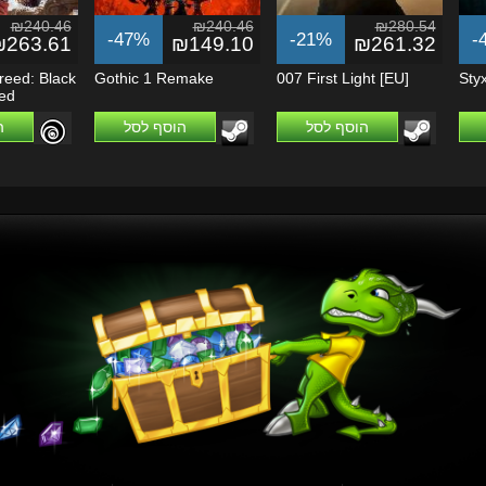
₪240.46
₪240.46
₪280.54
-47%
-21%
-
₪263.61
₪149.10
₪261.32
reed: Black
Gothic 1 Remake
007 First Light [EU]
Sty
ed
הוסף לסל
הוסף לסל
ה