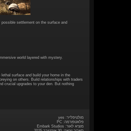
 possible settlement on the surface and
immersive world layered with mystery.
 lethal surface and build your home in the
ying on others. Build relationships with traders
and crucial upgrades to your den. But nothing
מולטיפלייר: yes
פלאטפורמה: PC
מוציא לאור: Embark Studios
תאריך יציאה: 30 אוקטובר 2025