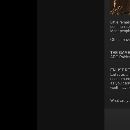
Little rema
communities
Most people
Others have
THE GAM
ARC Raiders
ENLIST.RE
Enlist as a
underground
as you carry
worth having
What are yo