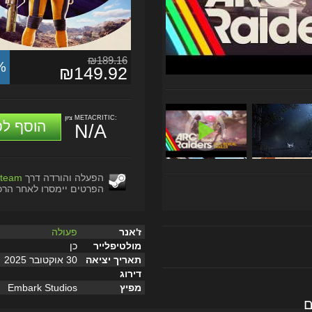
₪189.16
%
₪149.92
ציון METACRITIC:
הוסף לס
N/A
הפעלה והורדה דרך
team
הפרטים יימסרו לאחר הרכ
ז'אנר
פעולה
מולטיפלייר
כן
תאריך יציאה
30 אוקטובר 2025
דירוג
מפיץ
Embark Studios
ם