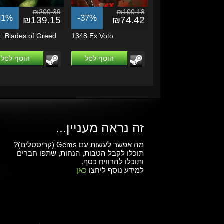
₪200.39
₪100.18
41%
-37%
₪139.15
₪74.42
x: Blades of Greed
1348 Ex Voto
הוסף לסל
הוסף לסל
זה נראה מעניין...
מה אפשר לעשות עם Gems (קריסטלים)?
תוכלו לקבל הטבות, הנחות, שתפו חברים
ותוכלו להרוויח כסף.
למידע נוסף ליחצו
כאן