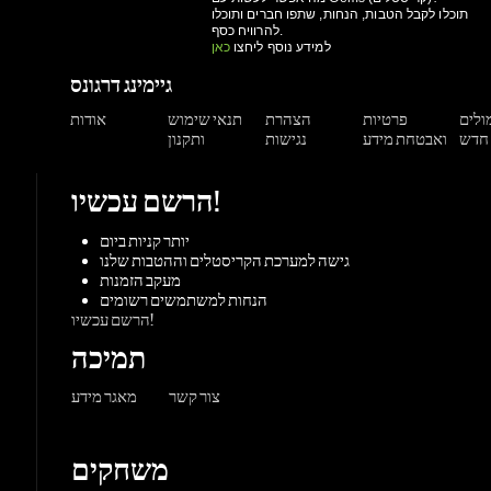
מולים
פרטיות
הצהרת
תנאי שימוש
אודות
ואבטחת מידע
נגישות
ותקנון
הרשם עכשיו!
יותר קניות ביום
גישה למערכת הקריסטלים וההטבות שלנו
מעקב הזמנות
הנחות למשתמשים רשומים
הרשם עכשיו!
תמיכה
צור קשר
מאגר מידע
משחקים
ורדות
Origin
Steam
אקס-בוקס
פלייסטיישן
שחקי
PC משחקי
קונסולות
UPlay
Battle.net
ז'אנרים