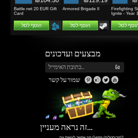
הוסף לסל
הוסף לסל
הוסף לסל
מבצעים ועדכונים
הזן את כתובת הדוא"ל שלך כדי להירשם לעדכונים ומבצעים
Go
שמור על קשר
זה נראה מעניין...
מה אפשר לעשות עם Gems (קריסטלים)?
תוכלו לקבל הטבות, הנחות, שתפו חברים ותוכלו
להרוויח כסף.
למידע נוסף ליחצו
כאן
גיימינג דרגונס