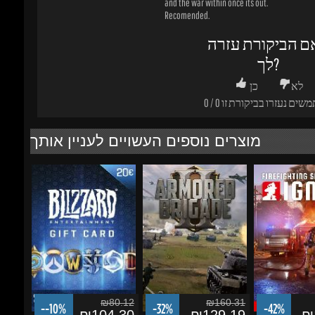
לך?
לא
כן
משים נעזרו בביקורת זו
0
/
0
מוצרים נוספים העשויים לעניין אותך
₪80.12
₪160.31
--10%
-32%
-42%
₪104.30
₪129.19
₪1
Battle.net 20 EUR Gift
Armored Brigade II
Firefighting Si
Card
Ignite - Year 1 