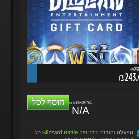
₪236.
₪243.6
הוסף לסל
ציון METACRITIC:
N/A
הפעלה והורדה דרך
Blizzard Battle.net
כל
הפרטים יימסרו לאחר הרכישה