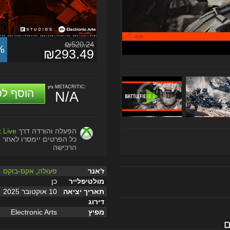
₪520.24
%
₪293.49
ציון METACRITIC:
הוסף לס
N/A
הפעלה והורדה דרך
 Live
כל הפרטים יימסרו לאחר
הרכישה
ז'אנר
פעולה
,
אקס-בוקס
מולטיפלייר
כן
תאריך יציאה
10 אוקטובר 2025
דירוג
מפיץ
Electronic Arts
ם