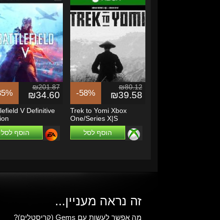
₪201.87
₪80.12
85%
-58%
₪34.60
₪39.58
lefield V Definitive
Trek to Yomi Xbox
ion
One/Series X|S
הוסף לסל
הוסף לסל
זה נראה מעניין...
מה אפשר לעשות עם Gems (קריסטלים)?