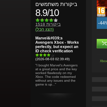
ביקורות משתמשים
8.9/10
-44
1518 ביקורות
(הצג הכל)
Marvel&#039;s
Avengers Xbox - Works
ל
perfectly, but expect an
ID check verification
(2026-08-03 02:39:49)
Xbox
"I bought Marvel's Avengers
at a great price and the key
worked flawlessly on my
Xbox. The code redeemed
without any issues and the
game is up..."