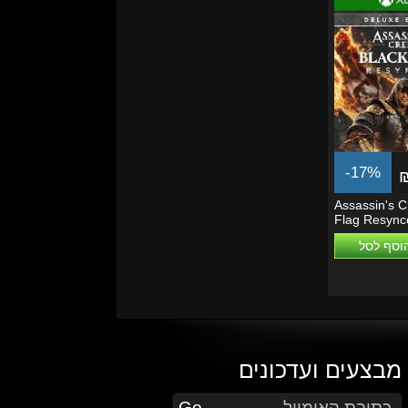
-17%
Assassin's C
Flag Resync
Edition -...
וסף לסל
מבצעים ועדכונים
הזן את כתובת הדוא"ל שלך כדי להירשם לעדכונים ומבצעים
Go