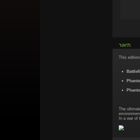
תיאור
This edition
Battlef
Phant
Phanto
The ultimate
environment
In a war of 