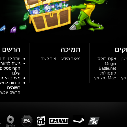
ים
תמיכה
הרשם ע
ישן
אקס-בוקס
מאגר מידע
צור קשר
יותר קניות ב
Origin
גישה למער
Battle.net
הקריסטלים 
קונסולות
שלנו
Mac משחקי
מעקב הזמנו
הנחות למש
רשומים
הרשם עכשיו