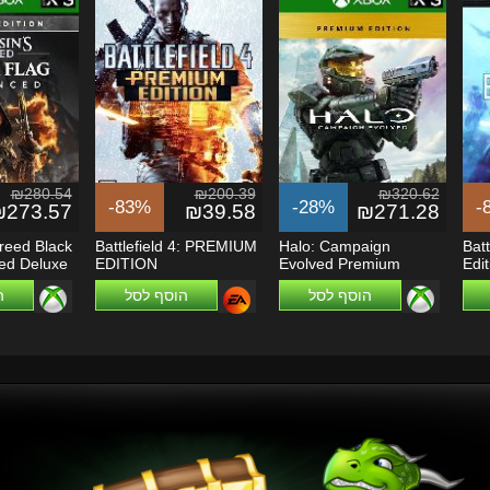
₪280.54
₪200.39
₪320.62
-83%
-28%
-
₪273.57
₪39.58
₪271.28
reed Black
Battlefield 4: PREMIUM
Halo: Campaign
Batt
ed Deluxe
EDITION
Evolved Premium
Edit
Edition - Xbox Series...
הוסף לסל
הוסף לסל
ה