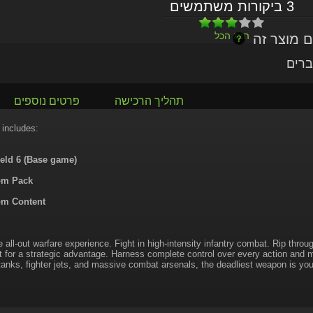
3 ביקורות משתמשים
הצג הכל
ברים
תהליך הרכישה
פרטים נוספים
 includes:
ield 6 (Base game)
om Pack
m Content
 all-out warfare experience. Fight in high-intensity infantry combat. Rip throu
 for a strategic advantage. Harness complete control over every action an
tanks, fighter jets, and massive combat arsenals, the deadliest weapon is your