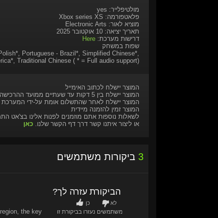
מולטיפלייר: yes
פלאטפורמה: Xbox series XS
מוציא לאור: Electronic Arts
תאריך יציאה: 10 אוקטובר 2025
דרישות מערכת:
Here
שפות במשחק
olish*, Portuguese - Brazil*, Simplified Chinese*,
ica*, Traditional Chinese ( * = Full audio support)
המוצר יישלח לכתוב האימייל
המוצר יישלח בין 5 דקות עד שעתיים ממועד ההרכישה
המוצר יישלח לאחר שהתשלום אומת על-ידי המערכת
המוצר זמין להזמנה מיידית
לשאלות נוספות אתם מוזמנים לפנות אלינו בצ'אט הת
או ליצור איתנו קשר דרך דף הקשר שלנו.
כאן
3
ביקורות משתמשים
האם הביקורת עזרה לך?
לא
כן
region, the key
6
/
6
משתמשים נעזרו בביקורת זו