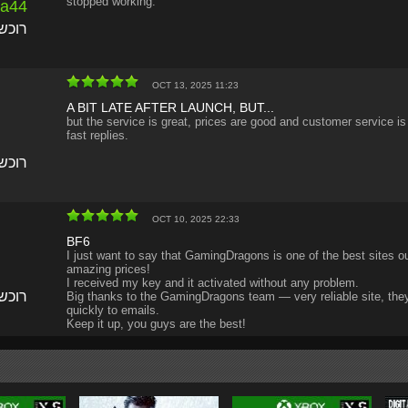
stopped working.
za44
רוכש
OCT 13, 2025 11:23
A BIT LATE AFTER LAUNCH, BUT...
but the service is great, prices are good and customer service i
fast replies.
רוכש
OCT 10, 2025 22:33
BF6
I just want to say that GamingDragons is one of the best sites ou
amazing prices!
I received my key and it activated without any problem.
רוכש
Big thanks to the GamingDragons team — very reliable site, the
quickly to emails.
Keep it up, you guys are the best!