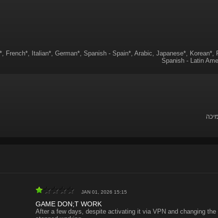
*, French*, Italian*, German*, Spanish - Spain*, Arabic, Japanese*, Korean*, P
Spanish - Latin Amer
מיכה
JAN 01, 2026 15:15
GAME DON;T WORK
After a few days, despite activating it via VPN and changing the 