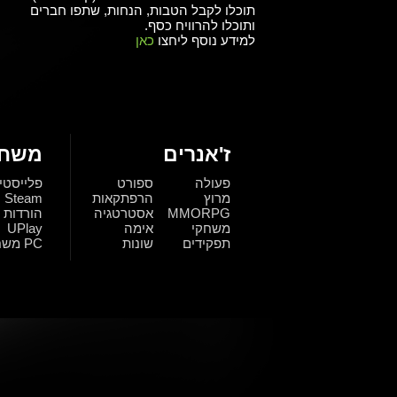
תוכלו לקבל הטבות, הנחות, שתפו חברים
ותוכלו להרוויח כסף.
למידע נוסף ליחצו
כאן
ז'אנרים
משחק
פעולה
ספורט
פלייסטי
מרוץ
הרפתקאות
Steam
MMORPG
אסטרטגיה
הורדות
משחקי
אימה
UPlay
תפקידים
שונות
PC משחקי