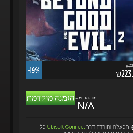
₪277.
-19%
₪223.
הזמנה מוקדמת
ציון METACRITIC:
N/A
הפעלה והורדה דרך
Ubisoft Connect
כל
הפרטים יימסרו לאחר הרכישה