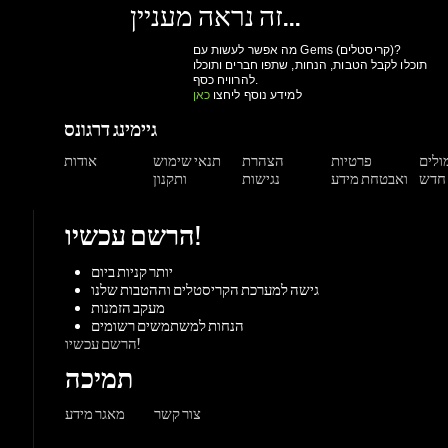
להרוויח כסף.
למידע נוסף ליחצו
כאן
גיימינג דרגונס
מולים
פרטיות
הצהרת
תנאי שימוש
אודות
ואבטחת מידע
נגישות
ותקנון
הרשם עכשיו!
יותר קניות ביום
גישה למערכת הקריסטלים וההטבות שלנו
מעקב הזמנות
הנחות למשתמשים רשומים
הרשם עכשיו!
תמיכה
צור קשר
מאגר מידע
משחקים
ורדות
Origin
Steam
אקס-בוקס
פלייסטיישן