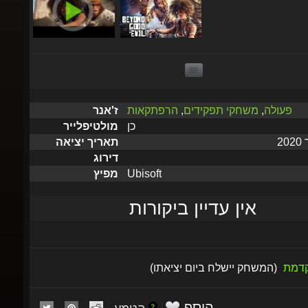
פעולה
,
משחקי תפקידים
,
הרפתקאות
ז'אנר
כן
מולטיפלייר
תאריך יציאה
דירוג
Ubisoft
מפיץ
אין עדיין ביקורות
וקדמת
(המשחק יישלח ביום יציאתו)
הוסף
הטמע
למועדפים