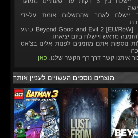
כת
המוצר Beyond Good and Evil 2 [EU/RoW] כרגע
להזמנה מראש ויישלח ביום יציאתו.
ות נוספות אתם מוזמנים לפנות אלינו בצ'אט
כה
יצור איתנו קשר דרך דף הקשר שלנו.
כאן
מוצרים נוספים העשויים לעניין אותך
₪100.92
₪80.12
-90%
-71%
-69%
₪12.39
₪27.33
₪