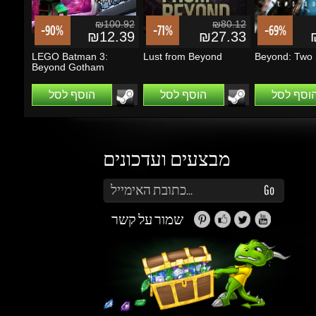
LEGO Batman 3:
Lust from Beyond
Beyond: Two S
Beyond Gotham
הוסף לסל
הוסף לסל
הוסף לסל
מבצעים ועדכונים
הזן את כתובת הדוא"ל שלך כדי להירשם לעדכונים ומבצעים
Go
שמור על קשר
זה נראה מעניין...
מה אפשר לעשות עם Gems (קריסטלים)?
תוכלו לקבל הטבות, הנחות, שתפו חברים ותוכלו