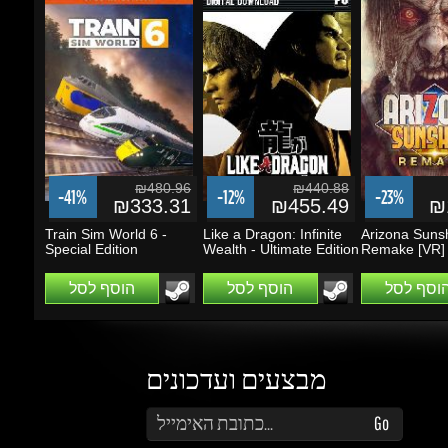
₪480.96
₪440.88
-41%
-12%
-23%
₪333.31
₪455.49
₪1
Train Sim World 6 -
Like a Dragon: Infinite
Arizona Sunsh
Special Edition
Wealth - Ultimate Edition
Remake [VR]
הוסף לסל
הוסף לסל
הוסף לסל
מבצעים ועדכונים
הזן את כתובת הדוא"ל שלך כדי להירשם לעדכונים ומבצעים
Go
שמור על קשר