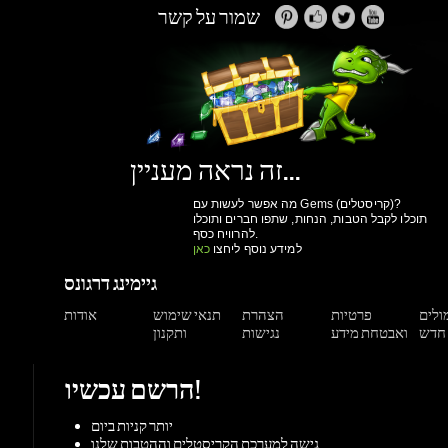
זה נראה מעניין...
מה אפשר לעשות עם Gems (קריסטלים)?
תוכלו לקבל הטבות, הנחות, שתפו חברים ותוכלו
להרוויח כסף.
למידע נוסף ליחצו
כאן
גיימינג דרגונס
מולים
פרטיות
הצהרת
תנאי שימוש
אודות
ואבטחת מידע
נגישות
ותקנון
הרשם עכשיו!
יותר קניות ביום
גישה למערכת הקריסטלים וההטבות שלנו
מעקב הזמנות
הנחות למשתמשים רשומים
הרשם עכשיו!
תמיכה