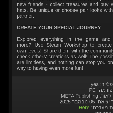
CREATE YOUR SPECIAL JOURNEY
Explored everything in the game and 
more? Use Steam Workshop to create 
own levels! Share them with the community
check others’ creations as well! The possibil
are limitless, and nothing can stop you on
way to having even more fun!
לייר: yes
ורמה: PC
: META Publishing
אה: 05 נובמבר 2025
ות מערכת:
Here
 במשחק
English, French, German, Spanish - S
Japanese, Korean, Portuguese - Br
Russian, Simplified Chinese, Tradit