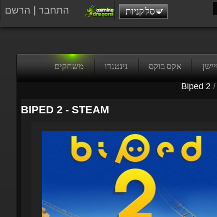
התחבר
|
הרשם
סל קניות
טיישן
אקס בוקס
נינטנדו
משחקים
Biped 2
/
BIPED 2 - STEAM