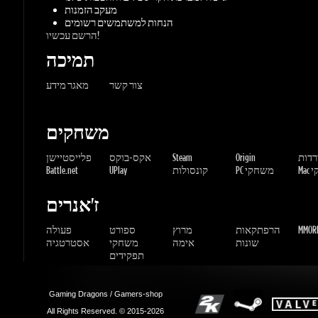
צור קשר
מאגר מידע
משחקים
ורדות
Origin
Steam
אקס-בוקס
פלייסטיישן
שחקי
PC משחקי
קונסולות
UPlay
Battle.net
ז'אנרים
MMORP
הרפתקאות
מרוץ
ספורט
פעולה
שונות
אימה
משחקי
אסטרטגיה
תפקידים
Gaming Dragons / Gamers-shop
All Rights Reserved. © 2015-2026