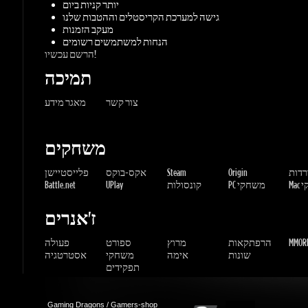
משחקים
ורדות
Origin
Steam
אקס-בוקס
פלייסטיישן
שחקי
PC משחקי
קונסולות
UPlay
Battle.net
ז'אנרים
MMORP
הרפתקאות
מרוץ
ספורט
פעולה
שונות
אימה
משחקי
אסטרטגיה
תפקידים
Gaming Dragons / Gamers-shop
All Rights Reserved. © 2015-2026