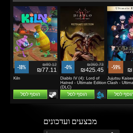
₪80.12
₪360.73
-18%
-0%
-59%
₪77.11
₪425.45
₪1
Kiln
Diablo IV (4): Lord of
Jujutsu Kaisen
Hatred - Ultimate Edition
Clash - Ultimat
(DLC)
הוסף לסל
הוסף לסל
הוסף לסל
מבצעים ועדכונים
הזן את כתובת הדוא"ל שלך כדי להירשם לעדכונים ומבצעים
Go
שמור על קשר