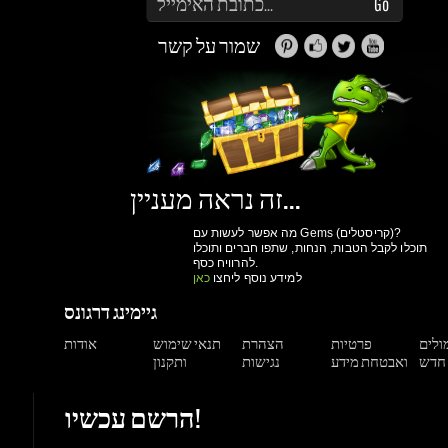
זה נראה מעניין...
מה אפשר לעשות עם Gems (קריסטלים)?
תוכלו לקבל הטבות, הנחות, שתפו חברים ותוכלו
להרוויח כסף.
למידע נוסף ליחצו
כאן
גיימינג דרגונס
מולים
פרטיות
הצהרת
תנאי שימוש
אודות
ואבטחת מידע
נגישות
ותקנון
הרשם עכשיו!
יותר קניות ביום
גישה למערכת הקריסטלים וההטבות שלנו
מעקב הזמנות
הנחות למשתמשים רשומים
הרשם עכשיו!
תמיכה
צור קשר
מאגר מידע