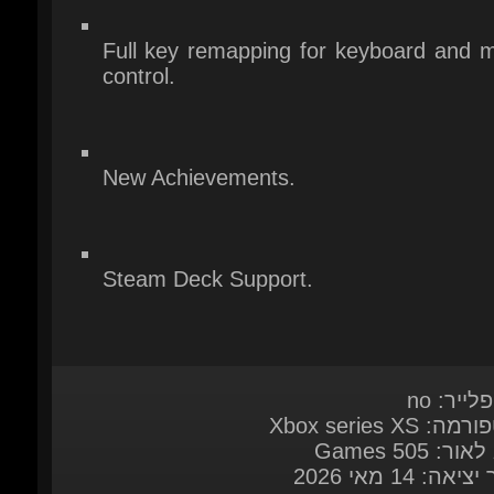
New Achievements.
Steam Deck Support.
לייר: no
: Xbox series XS
ור: 505 Games
יאה: 14 מאי 2026
ות מערכת:
Here
 במשחק
English*, French, Italian, German, Span
Spain, Simplified Chinese, Traditional Chi
Korean, Japanese, Portuguese - Brazil, Ru
( * = Full audio sup