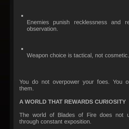
Enemies punish recklessness and re
observation.
Weapon choice is tactical, not cosmetic.
You do not overpower your foes. You out
them.
A WORLD THAT REWARDS CURIOSITY
The world of Blades of Fire does not un
through constant exposition.
Much of its history, myths, and meaning re
in Adso, Aran’s companion — a young, lea
mindscholar with deep knowledge of the w