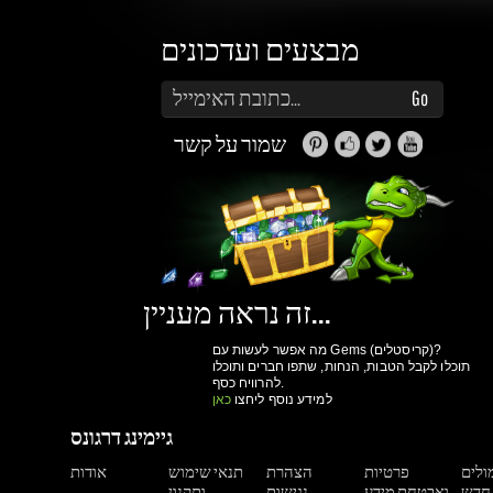
שמור על קשר
זה נראה מעניין...
מה אפשר לעשות עם Gems (קריסטלים)?
תוכלו לקבל הטבות, הנחות, שתפו חברים ותוכלו
להרוויח כסף.
למידע נוסף ליחצו
כאן
גיימינג דרגונס
מולים
פרטיות
הצהרת
תנאי שימוש
אודות
ואבטחת מידע
נגישות
ותקנון
הרשם עכשיו!
יותר קניות ביום