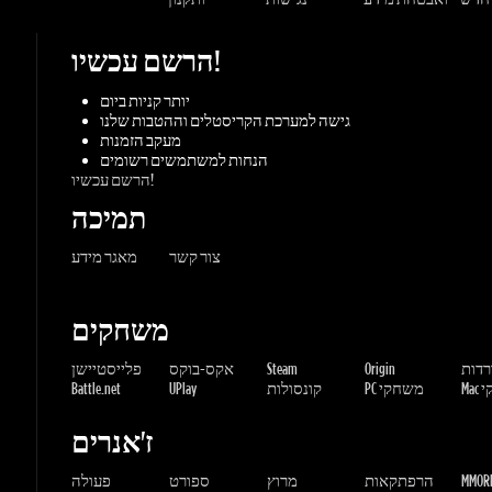
גישה למערכת הקריסטלים וההטבות שלנו
מעקב הזמנות
הנחות למשתמשים רשומים
הרשם עכשיו!
תמיכה
צור קשר
מאגר מידע
משחקים
ורדות
Origin
Steam
אקס-בוקס
פלייסטיישן
שחקי
PC משחקי
קונסולות
UPlay
Battle.net
ז'אנרים
MMORP
הרפתקאות
מרוץ
ספורט
פעולה
שונות
אימה
משחקי
אסטרטגיה
תפקידים
Gaming Dragons / Gamers-shop
All Rights Reserved. © 2015-2026