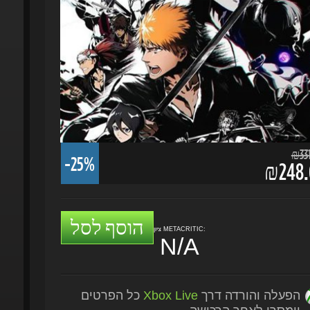
₪331.
-25%
₪248.6
הוסף לסל
ציון METACRITIC:
N/A
הפעלה והורדה דרך
Xbox Live
כל הפרטים
יימסרו לאחר הרכישה