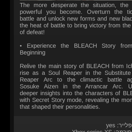
the heat of battle to bring victory from the
of defeat!
• Experience the BLEACH Story from
Beginning
Relive the main story of BLEACH from Ichi
rise as a Soul Reaper in the Substitute 
Reaper Arc to the climactic battle aga
Sosuke Aizen in the Arrancar Arc. Un
deeper insights into the characters of BL
with Secret Story mode, revealing the mom
that shaped their personalities.
לייר: yes
: Xbox series XS
Bandai Namco Entertainment.
יאה: 21 מרץ 2025
ות מערכת:
Here