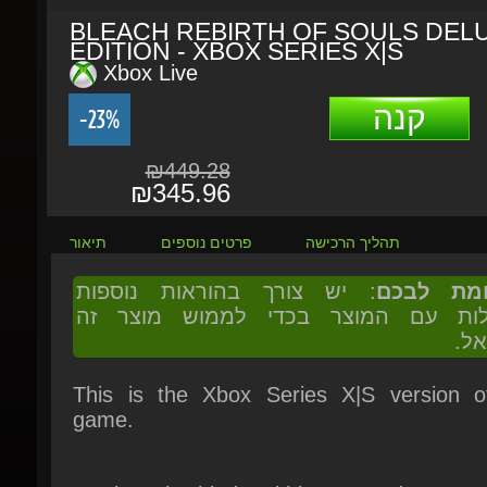
EDITION - XBOX SERIES X|S
Xbox Live
קנה
-23%
₪449.28
₪345.96
תהליך הרכישה
פרטים נוספים
תיאור
ומת לבכם
: יש צורך בהוראות נוספות
ולות עם המוצר בכדי לממוש מוצר זה
אל.
This is the Xbox Series X|S version of
game.
Awaken the blade within you and reverse 
fate in BLEACH Rebirth of Souls! Engag
thrilling battles with powerful sword abilitie