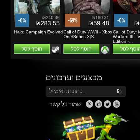
Halo: Campaign Evolved
Call of Duty WWII - Xbox
Call of Duty: 
One/Series X|S
Warfare III - Va
Edition -...
הוסף לסל
הוסף לסל
הוסף לסל
מבצעים ועדכונים
הזן את כתובת הדוא"ל שלך כדי להירשם לעדכונים ומבצעים
Go
שמור על קשר
זה נראה מעניין...
מה אפשר לעשות עם Gems (קריסטלים)?
תוכלו לקבל הטבות, הנחות, שתפו חברים ותוכלו