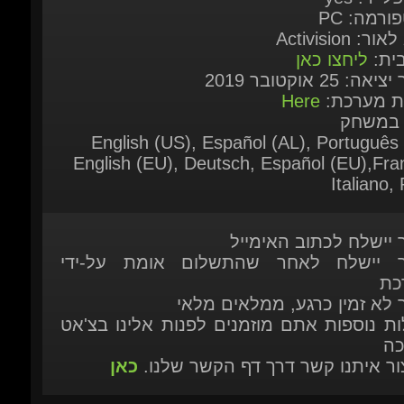
בית:
ליחצו כאן
אה: 25 אוקטובר 2019
ות מערכת:
Here
 במשחק
English (US), Español (AL), Português 
English (EU), Deutsch, Español (EU),Fran
Italiano, P
ר יישלח לכתוב האימייל
ר יישלח לאחר שהתשלום אומת על-ידי
כת
ר לא זמין כרגע, ממלאים מלאי
ות נוספות אתם מוזמנים לפנות אלינו בצ'אט
כה
יצור איתנו קשר דרך דף הקשר שלנו.
כאן
ביקורות משתמשים
הוסף ביקורת