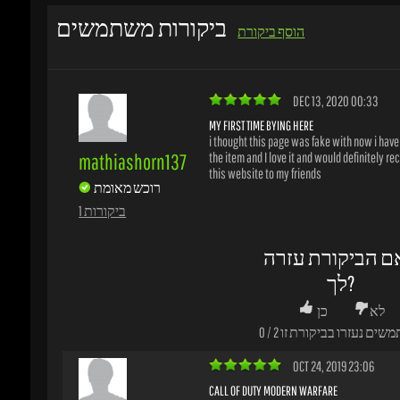
DEC 13, 2020 00:33
MY FIRST TIME BYING HERE
i thought this page was fake with now i have 
mathiashorn137
the item and I love it and would definitely re
this website to my friends
רוכש מאומת
1 ביקורות
ם הביקורת עזרה
לך?
לא
כן
משים נעזרו בביקורת זו
2
/
0
OCT 24, 2019 23:06
CALL OF DUTY MODERN WARFARE
Started to play for a short time. It is just a ni
s41nt
with lot of possibilities. It makes a lot of fun a
nice graphics. Even the story is cool. I go on 
רוכש מאומת
playing and just enjoy it......