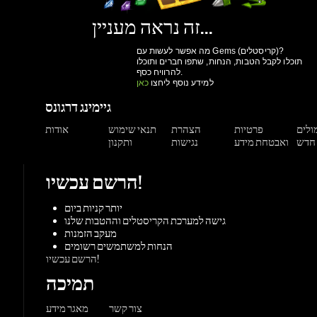
להרוויח כסף.
למידע נוסף ליחצו
כאן
גיימינג דרגונס
מולים
פרטיות
הצהרת
תנאי שימוש
אודות
ואבטחת מידע
נגישות
ותקנון
הרשם עכשיו!
יותר קניות ביום
גישה למערכת הקריסטלים וההטבות שלנו
מעקב הזמנות
הנחות למשתמשים רשומים
הרשם עכשיו!
תמיכה
צור קשר
מאגר מידע
משחקים
ורדות
Origin
Steam
אקס-בוקס
פלייסטיישן