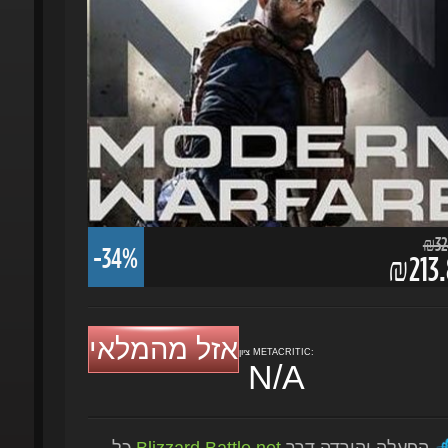
₪324.
-34%
₪213.
אזל מהמלאי
ציון METACRITIC:
N/A
הפעלה והורדה דרך
Blizzard Battle.net
כל