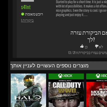
1 ביקורות
ם הביקורת עזרה
לך?
לא
כן
שים נעזרו בביקורת זו
21
/
13
מוצרים נוספים העשויים לעניין אותך
₪240.46
₪160.31
-0%
-69%
-0%
₪283.55
₪59.48
₪4