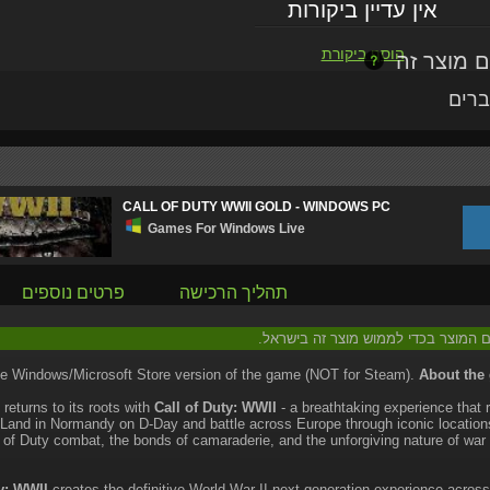
אין עדיין ביקורות
הוסף ביקורת
ברים
CALL OF DUTY WWII GOLD - WINDOWS PC
Games For Windows Live
תהליך הרכישה
פרטים נוספים
עם המוצר בכדי לממוש מוצר זה בישראל.
the Windows/Microsoft Store version of the game (NOT for Steam).
About the
 returns to its roots with
Call of Duty: WWII
- a breathtaking experience that 
 Land in Normandy on D-Day and battle across Europe through iconic location
l of Duty combat, the bonds of camaraderie, and the unforgiving nature of war 
y: WWII
creates the definitive World War II next generation experience acro