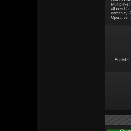
Multiplayer
all-new Call
gameplay. A
Operative m
English*,