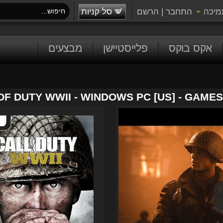
מיכה
התחבר
|
הרשם
סל קניות
אקס בוקס
פלייסטיישן
מבצעים
OF DUTY WWII - WINDOWS PC [US] - GAME