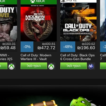
₪160.31
₪400.81
₪320.62
-0%
-48%
-
₪59.48
₪472.72
₪196.60
 WWII -
Call of Duty: Modern
Call of Duty: Black Ops
Call
ries X|S
Warfare III - Vault
6 Cross-Gen Bundle
7
Edition -...
[EU] (PS4 /...
הוסף לסל
הוסף לסל
ה