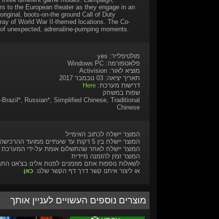
rs to the European theater as they engage in an
 original, boots-on-the ground Call of Duty
ray of World War II-themed locations. The Co-
l of unexpected, adrenaline-pumping moments.
מולטיפלייר: yes
פלאטפורמה: Windows PC
מוציא לאור: Activision
תאריך יציאה: 03 נובמבר 2017
דרישות מערכת:
Here
שפות במשחק
Brazil*, Russian*, Simplified Chinese, Traditional
Chinese
המוצר יישלח לכתוב האימייל
המוצר יישלח בין 5 דקות עד שעתיים ממועד ההרכישה
המוצר יישלח לאחר שהתשלום אומת על-ידי המערכת
המוצר זמין להזמנה מיידית
לשאלות נוספות אתם מוזמנים לפנות אלינו בצ'אט הת
או ליצור איתנו קשר דרך דף הקשר שלנו.
כאן
מוצרים נוספים העשויים לעניין אותך