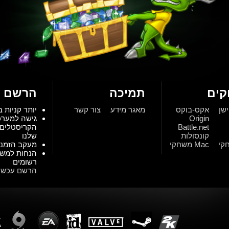
ים
תמיכה
הרשם ע
ישן
אקס-בוקס
מאגר מידע
צור קשר
יותר קניות ב
Origin
גישה למער
Battle.net
הקריסטלים 
קונסולות
שלנו
Mac משחקי
מעקב הזמנו
הנחות למש
רשומים
הרשם עכשיו