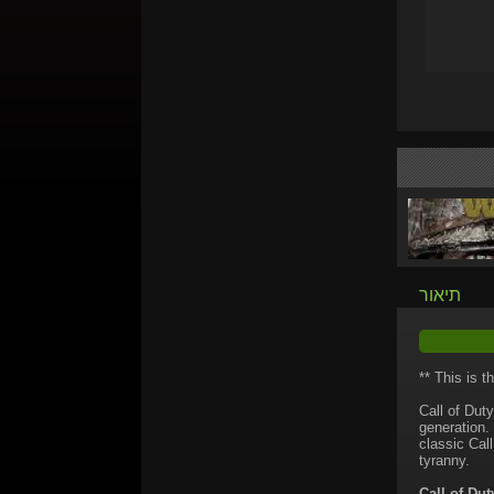
תיאור
** This is 
Call of Duty
generation.
classic Cal
tyranny.
Call of Dut