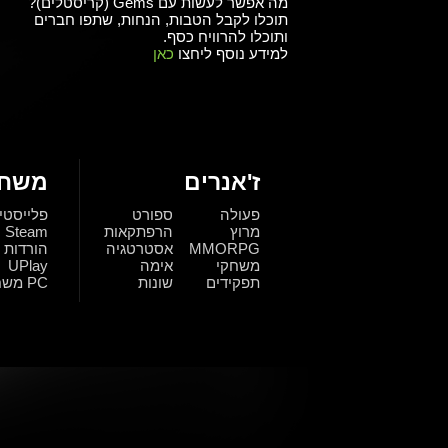
מה אפשר לעשות עם Gems (קריסטלים)?
תוכלו לקבל הטבות, הנחות, שתפו חברים
ותוכלו להרוויח כסף.
למידע נוסף ליחצו
כאן
ז'אנרים
משחק
פעולה
ספורט
פלייסטי
מרוץ
הרפתקאות
Steam
MMORPG
אסטרטגיה
הורדות
משחקי
אימה
UPlay
תפקידים
שונות
PC משחקי