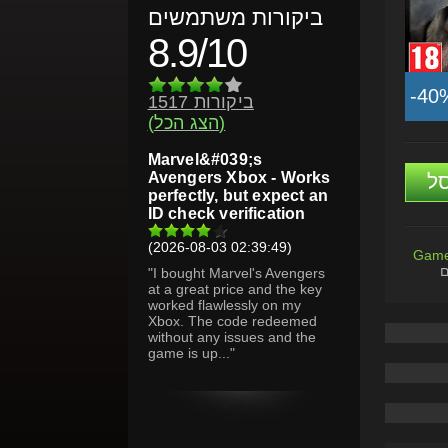
ביקורות משתמשים
8.9/10
-40
1517 ביקורות
(הצג הכל)
Marvel&#039;s
Avengers Xbox - Works
ל
perfectly, but expect an
ID check verification
(2026-08-03 02:39:49)
Game
ם
"I bought Marvel's Avengers
at a great price and the key
worked flawlessly on my
Xbox. The code redeemed
without any issues and the
game is up..."