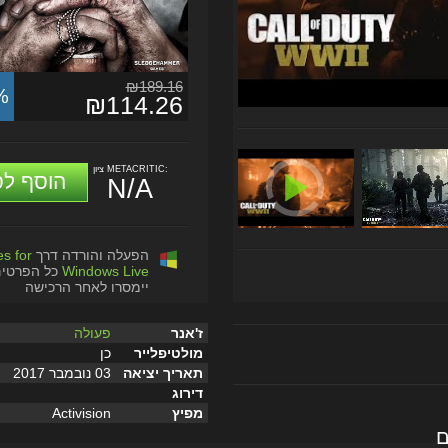
₪189.16
%
₪114.26
ציון METACRITIC:
הוסף לס
N/A
הפעלה והורדה דרך
s for
Windows Live
כל הפרטי
יימסרו לאחר הרכישה
ז'אנר
פעולה
מולטיפלייר
כן
תאריך יציאה
03 נובמבר 2017
דירוג
מפיץ
Activision
ם