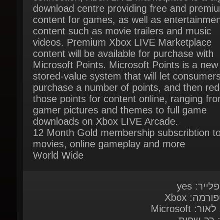
content such as movie trailers and music
videos. Premium Xbox LIVE Marketplace
content will be available for purchase with
Microsoft Points. Microsoft Points is a new
stored-value system that will let consumers
purchase a number of points, and then re
those points for content online, ranging fro
gamer pictures and themes to full game
downloads on Xbox LIVE Arcade.
12 Month Gold membership subscribtion to
movies, online gameplay and more
World Wide
לייר: yes
ורמה: Xbox
ור: Microsoft
: רב שפות
בית:
ליחצו כאן
ות מערכת:
Here