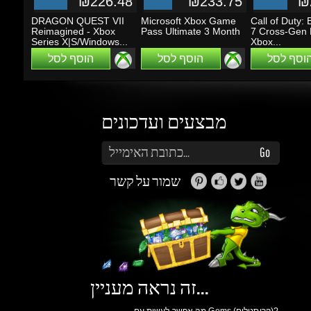
מבצעים ועדכונים
הזן את כתובת הדוא"ל שלך כדי להירשם לעדכונים ומבצעים
Go
שמור על קשר
זה נראה מעניין...
מה אפשר לעשות עם Gems (קריסטלים)?
תוכלו לקבל הטבות, הנחות, שתפו חברים ותוכלו
להרוויח כסף.
למידע נוסף ליחצו
כאן
גיימינג דרגונס