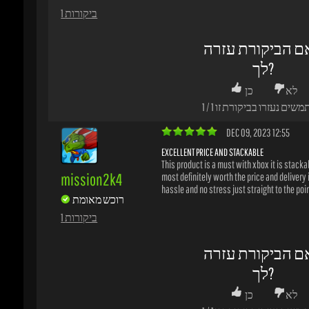
לך?
לא
כן
משים נעזרו בביקורת זו
1
/
1
DEC 09, 2023 12:55
EXCELLENT PRICE AND STACKABLE
This product is a must with xbox it is stackabl
mission2k4
most definitely worth the price and delivery is 
hassle and no stress just straight to the point
רוכש מאומת
1 ביקורות
ם הביקורת עזרה
לך?
לא
כן
משים נעזרו בביקורת זו
1
/
1
NOV 01, 2023 13:46
REVIEW TITEL