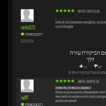
.
Tutto ok sito altamente consigliato, assissten
reds072
caso di bisogno
רוכש מאומת
1 ביקורות
ם הביקורת עזרה
לך?
לא
כן
משים נעזרו בביקורת זו
0
/
0
JAN 18, 2024 01:38
OTTIMO PREZZO MOLTO ECONOMICO
Ottimo acquisto questo abbonamento xbox live
rafff
mesi molto economico e mi è stato consegna
pochissimi minuti!
רוכש מאומת
1 ביקורות
ם הביקורת עזרה