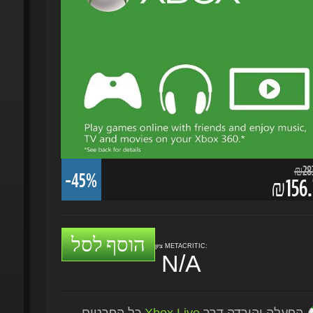
₪283.
-45%
₪156.
הוסף לסל
ציון METACRITIC:
N/A
הפעלה והורדה דרך
Xbox Live
כל הפרטים