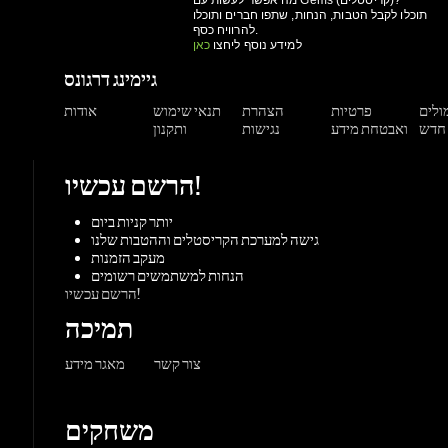
מולים
פרטיות
הצהרת
תנאי שימוש
אודות
ואבטחת מידע
נגישות
ותקנון
הרשם עכשיו!
יותר קניות ביום
גישה למערכת הקריסטלים וההטבות שלנו
מעקב הזמנות
הנחות למשתמשים רשומים
הרשם עכשיו!
תמיכה
צור קשר
מאגר מידע
משחקים
ורדות
Origin
Steam
אקס-בוקס
פלייסטיישן
שחקי
PC משחקי
קונסולות
UPlay
Battle.net
ז'אנרים