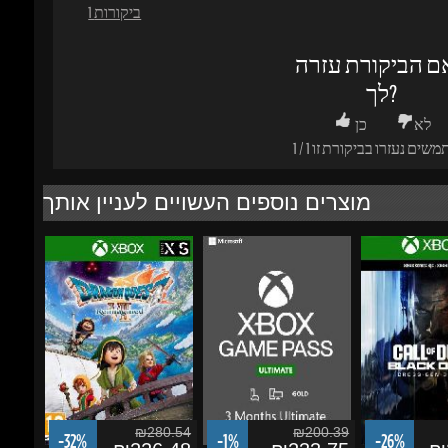
לך?
לא
כן
משים נעזרו בביקורת זו
1
/
1
מוצרים נוספים העשויים לעניין אותך
₪280.54
₪200.39
-32%
-1%
-26%
₪226.48
₪233.75
₪2
DRAGON QUEST VII
Microsoft Xbox Game
Call of Duty: B
Reimagined - Xbox
Pass Ultimate 3 Month
7 Cross-Gen B
Series X|S/Windows...
Xbox...
הוסף לסל
הוסף לסל
הוסף לסל