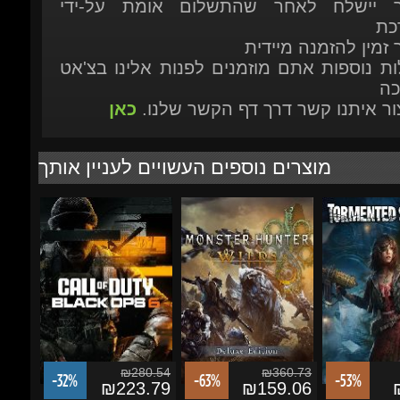
ות נוספות אתם מוזמנים לפנות אלינו בצ'אט
כה
יצור איתנו קשר דרך דף הקשר שלנו.
כאן
מוצרים נוספים העשויים לעניין אותך
₪280.54
₪360.73
-32%
-63%
-53%
₪223.79
₪159.06
₪
Call of Duty: Black Ops
Monster Hunter: Wilds
Tormented Sou
6 (Account)
Deluxe Edition [EU]
הוסף לסל
הוסף לסל
הוסף לסל