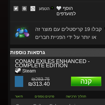
הטמע
למועדפים
קבלו 19 קריסטלים עם מוצר זה
או יותר על ידי הפניית חברים
גרסאות נוספות
CONAN EXILES ENHANCED -
COMPLETE EDITION
Steam
₪283.75
קנה
₪313.40
תהליך הרכישה
פרטים נוספים
תיאור
Conan Exiles Enhanced is an open w
survival game set in the mythical land