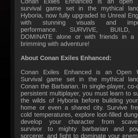
Hyboria, now fully upgraded to Unreal Eng
with stunning visuals and impro
performance. SURVIVE, BUILD, 
DOMINATE alone or with friends in a w
brimming with adventure!
About Conan Exiles Enhanced:
Conan Exiles Enhanced is an Open W
Survival game set in the mythical land
Conan the Barbarian. In single-player, co-o
persistent multiplayer, you must learn to su
the wilds of Hyboria before building your
home or even a shared city. Survive free
cold temperatures, explore loot-filled dung
develop your character from scaven
survivor to mighty barbarian and powe
sorcerer, and fight to dominate your enemi
epic siege wars. Conan Exiles Enha
includes a free Unreal Engine 5 upgrade 