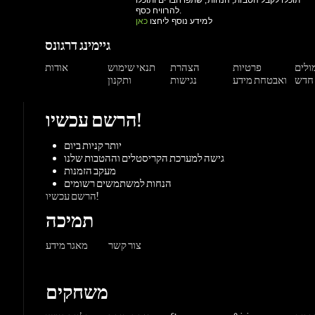
מולים
פרטיות
הצהרת
תנאי שימוש
אודות
ואבטחת מידע
נגישות
ותקנון
הרשם עכשיו!
יותר קניות ביום
גישה למערכת הקריסטלים וההטבות שלנו
מעקב הזמנות
הנחות למשתמשים רשומים
הרשם עכשיו!
תמיכה
צור קשר
מאגר מידע
משחקים
ורדות
Origin
Steam
אקס-בוקס
פלייסטיישן
שחקי
PC משחקי
קונסולות
UPlay
Battle.net
ז'אנרים