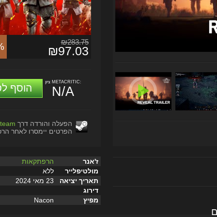
₪283.75
%
₪97.03
ציון METACRITIC:
הוסף לס
N/A
הפעלה והורדה דרך
team
הפרטים יימסרו לאחר הרכ
ז'אנר
הרפתקאות
מולטיפלייר
ללא
תאריך יציאה
23 מאי 2024
דירוג
מפיץ
Nacon
ם