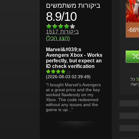
ביקורות משתמשים
8.9/10
-66
1517 ביקורות
(הצג הכל)
Marvel&#039;s
Avengers Xbox - Works
ל
perfectly, but expect an
ID check verification
(2026-08-03 02:39:49)
S
כל
ישה
"I bought Marvel's Avengers
at a great price and the key
worked flawlessly on my
Xbox. The code redeemed
without any issues and the
game is up..."