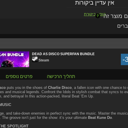
אין עדיין ביקורות
הוסף ביקורת
ברים
DEAD AS DISCO SUPERFAN BUNDLE
-
Steam
תהליך הרכישה
פרטים נוספים
sco
puts you in the shoes of
Charlie Disco
, a fallen icon with one chance to
s and musical legends. Confront the Idols in stylish combat that syncs to ev
, and betrayal In this action-packed, literal Beat ‘Em Up.
 MUSIC
ge, and take-down enemies in perfect sync with the music. Master the musica
The groove isn’t just for the show: it’s your ultimate
Beat Kune Do
.
THE SPOTLIGHT