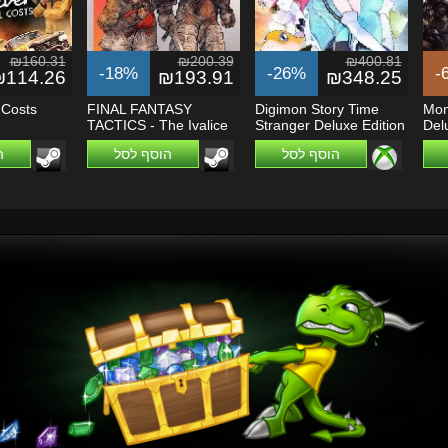
₪160.31
₪200.39
₪400.81
-18%
-26%
-
₪114.26
₪193.91
₪348.25
l Costs
FINAL FANTASY
Digimon Story Time
Mon
TACTICS - The Ivalice
Stranger Deluxe Edition
Del
Chronicles
- Xbox...
הוסף לסל
הוסף לסל
ה