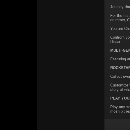
Journey thr
For the firs
drummer, Ch
You are Cha
Confront you
Disco.
MULTI-GE
Featuring a
ROCKSTAR
Collect ove
Customize y
story of wh
PLAY YOU
Play any so
mosh pit re