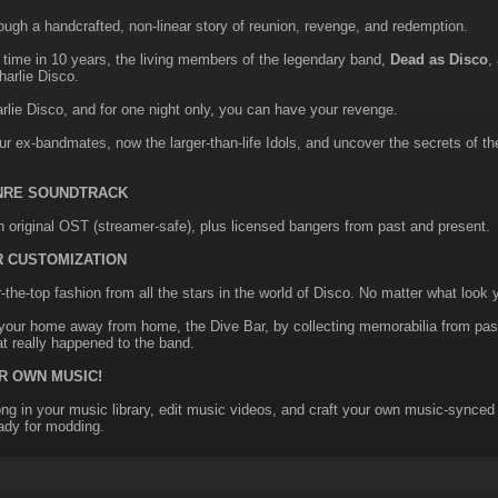
ough a handcrafted, non-linear story of reunion, revenge, and redemption.
t time in 10 years, the living members of the legendary band,
Dead as Disco
,
arlie Disco.
rlie Disco, and for one night only, you can have your revenge.
r ex-bandmates, now the larger-than-life Idols, and uncover the secrets of the p
NRE SOUNDTRACK
n original OST (streamer-safe), plus licensed bangers from past and present.
 CUSTOMIZATION
r-the-top fashion from all the stars in the world of Disco. No matter what look
our home away from home, the Dive Bar, by collecting memorabilia from past 
at really happened to the band.
R OWN MUSIC!
ng in your music library, edit music videos, and craft your own music-sync
ady for modding.