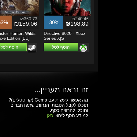
₪360.73
₪240.46
63%
-30%
₪159.06
₪198.89
ster Hunter: Wilds
Directive 8020 - Xbox
uxe Edition [EU]
Series X|S
הוסף לסל
הוסף לסל
זה נראה מעניין...
מה אפשר לעשות עם Gems (קריסטלים)?
תוכלו לקבל הטבות, הנחות, שתפו חברים
ותוכלו להרוויח כסף.
למידע נוסף ליחצו
כאן