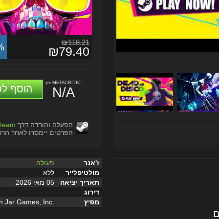
₪118.21
%
₪79.40
ציון METACRITIC:
הוסף לס
N/A
הפעלה והורדה דרך
team
הפרטים יימסרו לאחר הרכ
ז'אנר
פעולה
מולטיפלייר
ללא
תאריך יציאה
05 מאי 2026
דירוג
מפיץ
n Jar Games, Inc.
ם