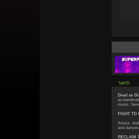
תיאור
Dead as Di
ex-bandmate
music, fame
FIGHT TO
Attack, dod
and dances. 
RECLAIM 