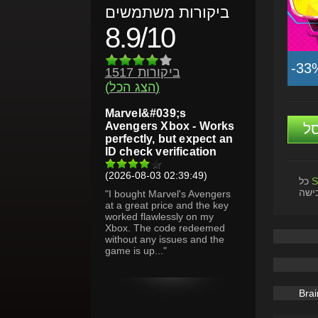
ביקורות משתמשים
8.9/10
-33
1517 ביקורות
(הצג הכל)
Marvel&#039;s
Avengers Xbox - Works
ל
perfectly, but expect an
ID check verification
(2026-08-03 02:39:49)
S
כל
ישה
"I bought Marvel's Avengers
at a great price and the key
worked flawlessly on my
Xbox. The code redeemed
without any issues and the
game is up..."
Brai