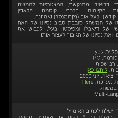
-קודש), בעל-אוב (נקרומנסר) ואמזונה.
תו של המשחק סובבת סביב נסיונו של האח
שי של דיאבלו ומפיסטו, בעל, לכבוש את
, ואת נסיונו של הגיבור לעצור אותו.
לייר: yes
ורמה: PC
: רב שפות
בית:
ליחצו כאן
יציאה: יוני 2000
ות מערכת:
Here
 במשחק
Multi-Lang
ר יישלח לכתוב האימייל
המוצר יישלח בין 5 דקות עד שעתיים ממועד
ישה
ר יישלח לאחר שהתשלום אומת על-ידי