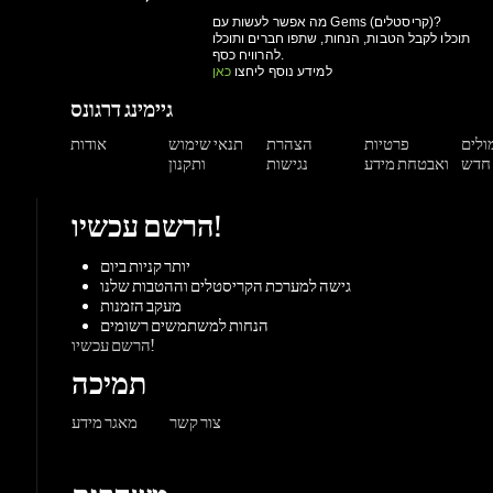
גיימינג דרגונס
מולים
פרטיות
הצהרת
תנאי שימוש
אודות
ואבטחת מידע
נגישות
ותקנון
הרשם עכשיו!
יותר קניות ביום
גישה למערכת הקריסטלים וההטבות שלנו
מעקב הזמנות
הנחות למשתמשים רשומים
הרשם עכשיו!
תמיכה
צור קשר
מאגר מידע
משחקים
ורדות
Origin
Steam
אקס-בוקס
פלייסטיישן
שחקי
PC משחקי
קונסולות
UPlay
Battle.net