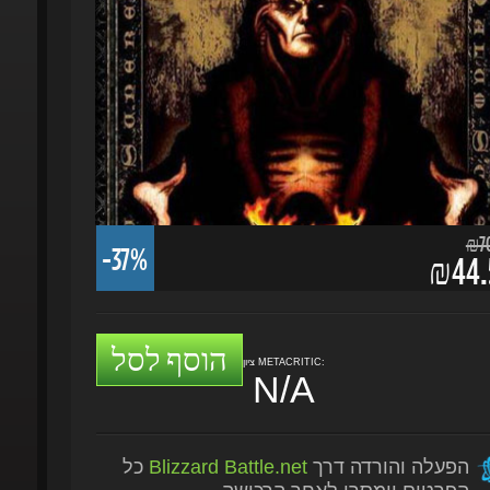
₪70.
-37%
₪44.5
הוסף לסל
ציון METACRITIC:
N/A
הפעלה והורדה דרך
Blizzard Battle.net
כל
הפרטים יימסרו לאחר הרכישה