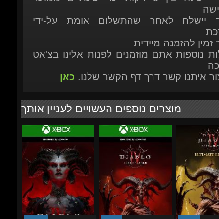
כת
 זמין להזמנה מיידית
ות נוספות אתם מוזמנים לפנות אלינו בצ'אט
כה
יצור איתנו קשר דרך דף הקשר שלנו.
כאן
מוצרים נוספים העשויים לעניין אותך
₪280.54
₪160.31
-44%
-9%
-0%
₪183.95
₪171.71
₪4
Diablo IV (4) - Standard
Diablo IV (4): Lord of
Diablo IV (4): 