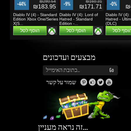
Edition Xbox One/Series
Hatred - Standard
Hatred - Ultima
X|S...
Edition -...
(DLC)
הוסף לסל
הוסף לסל
הוסף לסל
מבצעים ועדכונים
הזן את כתובת הדוא"ל שלך כדי להירשם לעדכונים ומבצעים
Go
שמור על קשר
זה נראה מעניין...
מה אפשר לעשות עם Gems (קריסטלים)?
תוכלו לקבל הטבות, הנחות, שתפו חברים ותוכלו
להרוויח כסף.
למידע נוסף ליחצו
כאן