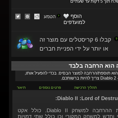
הוסף
הטמע
למועדפים
קבלו 6 קריסטלים עם מוצר זה
או יותר על ידי הפניית חברים
ה הוא הרחבה בלבד
 הוא תוספת/הרחבה למוצר הבסיס. בכדי להפעיל אותו,
-
Diablo 2
צריך להיות ברשותכם.
תהליך הרכישה
פרטים נוספים
תיאור
Diablo II :Lord of Destruc
חבילת ההרחבה למשחק Diablo II. כולל אקט
י וחדש למשחק המקורי וכן כולל שתי דמויות
ת: דרואיד ומתנקשת, המצטרפות לחמשת
יות הקיימות: ברברי, קוסמת, פלאדין