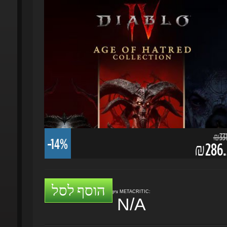
₪331.
-14%
₪286.2
הוסף לסל
ציון METACRITIC:
N/A