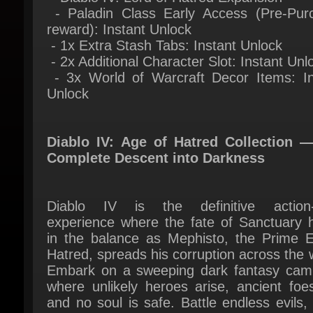
- 1x Extra Stash Tabs: Instant Unlock
- 2x Additional Character Slot: Instant Unlo
- 3x World of Warcraft Decor Items: Ins
Unlock
Diablo IV: Age of Hatred Collection —
Complete Descent into Darkness
Diablo IV is the definitive action
experience where the fate of Sanctuary h
in the balance as Mephisto, the Prime Evi
Hatred, spreads his corruption across the w
Embark on a sweeping dark fantasy camp
where unlikely heroes arise, ancient foes 
and no soul is safe. Battle endless evils, 
legendary builds, and fight for Sanctua
future across a beautifully crafted, nightm