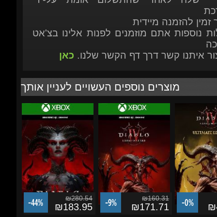
כה
יצור איתנו קשר דרך דף הקשר שלנו.
כאן
מוצרים נוספים העשויים לעניין אותך
₪280.54
₪160.31
-44%
-9%
-0%
₪183.95
₪171.71
₪4
Diablo IV (4) - Standard
Diablo IV (4): Lord of
Diablo IV (4): 
Edition Xbox One/Series
Hatred - Standard
Hatred - Ultima
X|S...
Edition -...
(DLC)
הוסף לסל
הוסף לסל
הוסף לסל