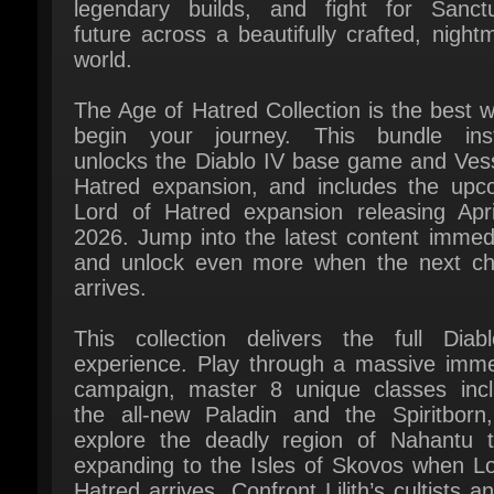
world.
The Age of Hatred Collection is the best w
begin your journey. This bundle insta
unlocks the Diablo IV base game and Vesse
Hatred expansion, and includes the upco
Lord of Hatred expansion releasing April
2026. Jump into the latest content immedi
and unlock even more when the next cha
arrives.
This collection delivers the full Diabl
experience. Play through a massive immer
campaign, master 8 unique classes inclu
the all-new Paladin and the Spiritborn,
explore the deadly region of Nahantu to
expanding to the Isles of Skovos when Lor
Hatred arrives. Confront Lilith’s cultists an
the saga continues, Mephisto’s zeal
Uncover long-buried secrets and grow stro