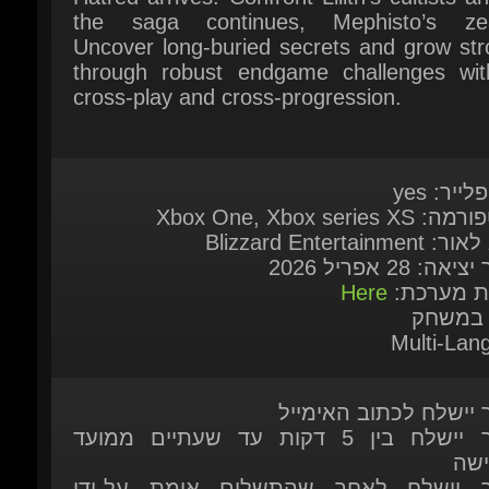
through robust endgame challenges with 
cross-play and cross-progression.
לייר: yes
Xbox One, Xbox series X
Blizzard Entertainmen
אה: 28 אפריל 2026
ות מערכת:
Here
 במשחק
Multi-Lang
ר יישלח לכתוב האימייל
המוצר יישלח בין 5 דקות עד שעתיים ממועד
ישה
ר יישלח לאחר שהתשלום אומת על-ידי
כת
 זמין להזמנה מיידית
ות נוספות אתם מוזמנים לפנות אלינו בצ'אט