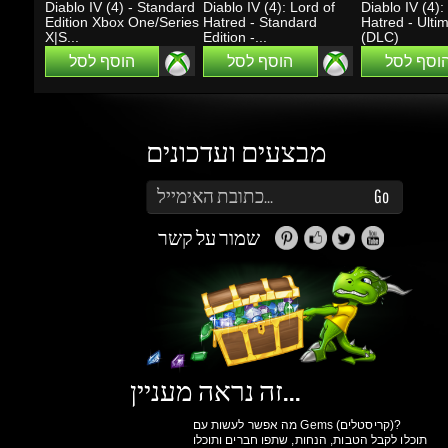
מבצעים ועדכונים
הזן את כתובת הדוא"ל שלך כדי להירשם לעדכונים ומבצעים
Go
שמור על קשר
זה נראה מעניין...
מה אפשר לעשות עם Gems (קריסטלים)?
תוכלו לקבל הטבות, הנחות, שתפו חברים ותוכלו
להרוויח כסף.
למידע נוסף ליחצו
כאן
גיימינג דרגונס
מולים
פרטיות
הצהרת
תנאי שימוש
אודות