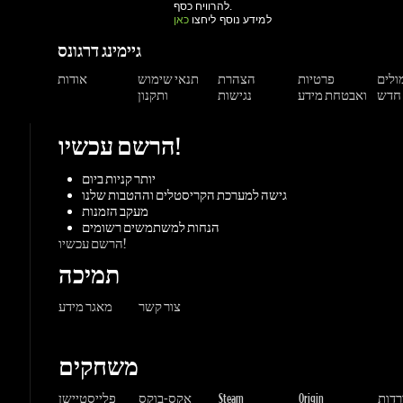
ואבטחת מידע
נגישות
ותקנון
הרשם עכשיו!
יותר קניות ביום
גישה למערכת הקריסטלים וההטבות שלנו
מעקב הזמנות
הנחות למשתמשים רשומים
הרשם עכשיו!
תמיכה
צור קשר
מאגר מידע
משחקים
ורדות
Origin
Steam
אקס-בוקס
פלייסטיישן
שחקי
PC משחקי
קונסולות
UPlay
Battle.net
ז'אנרים
MMORP
הרפתקאות
מרוץ
ספורט
פעולה