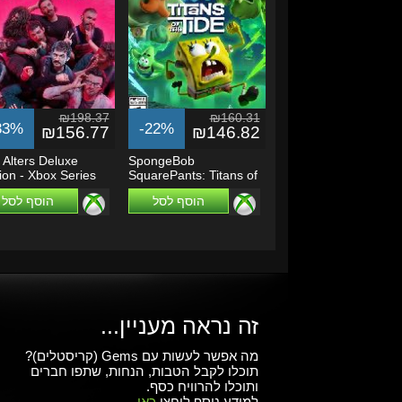
₪198.37
₪160.31
33%
-22%
₪156.77
₪146.82
 Alters Deluxe
SpongeBob
ion - Xbox Series
SquarePants: Titans of
/Windows PC
the Tide - Xbox...
הוסף לסל
הוסף לסל
זה נראה מעניין...
מה אפשר לעשות עם Gems (קריסטלים)?
תוכלו לקבל הטבות, הנחות, שתפו חברים
ותוכלו להרוויח כסף.
למידע נוסף ליחצו
כאן