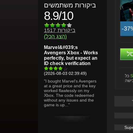
ביקורות משתמשים
8.9/10
-37
1517 ביקורות
(הצג הכל)
Marvel&#039;s
Avengers Xbox - Works
ל
perfectly, but expect an
ID check verification
(2026-08-03 02:39:49)
S
כל
ישה
"I bought Marvel's Avengers
at a great price and the key
worked flawlessly on my
Xbox. The code redeemed
without any issues and the
game is up..."
Sup