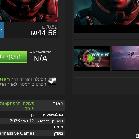
₪70.92
%
₪44.56
ציון METACRITIC:
הוסף לס
N/A
הפעלה והורדה דרך
team
הפרטים יימסרו לאחר הרכ
ז'אנר
פעולה
,
הרפתקאות
,
אימה
מולטיפלייר
כן
תאריך יציאה
12 מאי 2026
דירוג
מפיץ
ermassive Games
ם