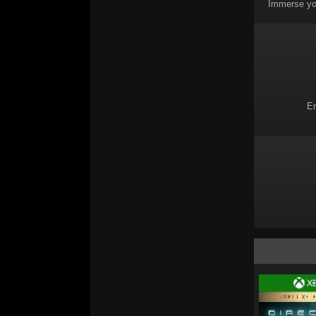
Immerse you
En