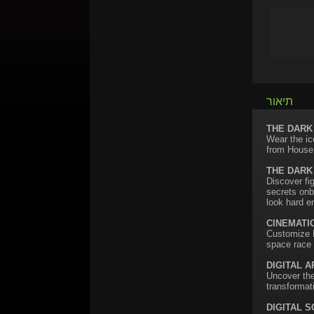
תיאור
THE DARK
Wear the ic
from House 
THE DARK
Discover fi
secrets onb
look hard e
CINEMATI
Customize D
space race 
DIGITAL 
Uncover the
transformat
DIGITAL 