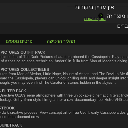
אין עדיין ביקורות
הוסף ביקורת
ברים
תהליך הרכישה
פרטים נוספים
 PICTURES OUTFIT PACK
onic outfits of The Dark Pictures characters aboard the Cassiopeia. Play as sle
of Ashes or, science technician ‘Anders’ in Julia from Man of Medan’s diving t
 PICTURES COLLECTIBLES
gures from Man of Medan, Little Hope, House of Ashes, and The Devil in Me 
oard the Cassiopeia, players can unlock chilling dolls and deeper insight into 
nough, you may even find The Curator of stories hidden in the abyss…
C FILTER PACK
irective 8020's eerie atmosphere with three unlockable cinematic filters: Incl
footage Gritty 8mm-style film grain for a raw, documentary feel Retro VHS aes
ARTBOOK
 dark creative process. View concept art of Tau Ceti f, early Cassiopeia desi
ions of its doomed crew.
SOUNDTRACK