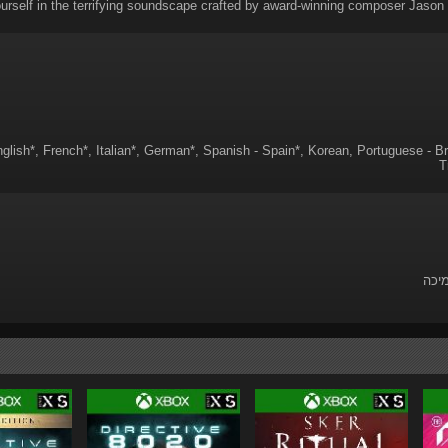
rself in the terrifying soundscape crafted by award-winning composer Jason
glish*, French*, Italian*, German*, Spanish - Spain*, Korean, Portuguese - Br
T
מיכה