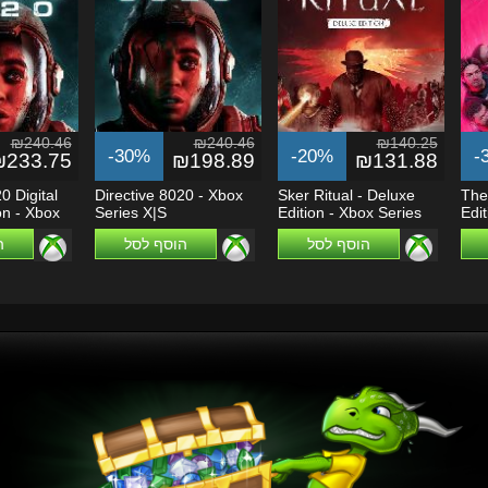
₪240.46
₪240.46
₪140.25
-30%
-20%
-
₪233.75
₪198.89
₪131.88
0 Digital
Directive 8020 - Xbox
Sker Ritual - Deluxe
The
on - Xbox
Series X|S
Edition - Xbox Series
Edit
X|S
X|S
הוסף לסל
הוסף לסל
ה