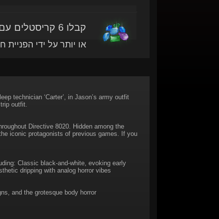
קבלו 6 קריסטלים עם מוצר זה
או יותר על ידי הפניית ח
ep technician ‘Carter’, in Jason’s army outfit
rip outfit.
throughout Directive 8020. Hidden among the
the iconic protagonists of previous games. If you
uding: Classic black-and-white, evoking early
thetic dripping with analog horror vibes
gns, and the grotesque body horror