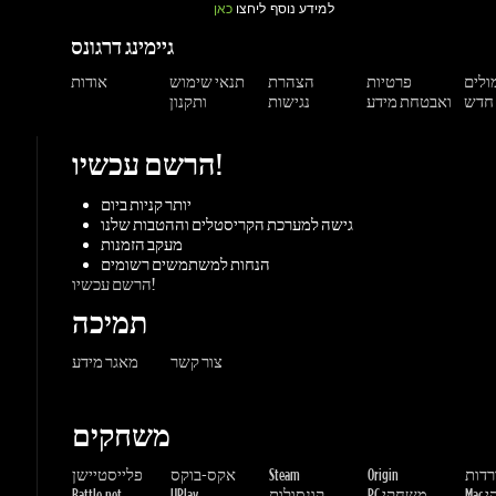
הרשם עכשיו!
יותר קניות ביום
גישה למערכת הקריסטלים וההטבות שלנו
מעקב הזמנות
הנחות למשתמשים רשומים
הרשם עכשיו!
תמיכה
צור קשר
מאגר מידע
משחקים
ורדות
Origin
Steam
אקס-בוקס
פלייסטיישן
שחקי
PC משחקי
קונסולות
UPlay
Battle.net
ז'אנרים
MMORP
הרפתקאות
מרוץ
ספורט
פעולה
שונות
אימה
משחקי
אסטרטגיה
תפקידים