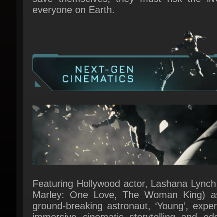
Featuring Hollywood actor, Lashana Lynch 
Marley: One Love, The Woman King) as
ground-breaking astronaut, ‘Young’, exper
immersive cinematic storytelling and edge
your-seat horror on a deep space missio
save humanity.