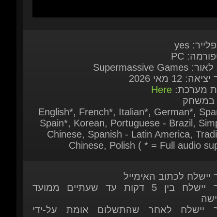
לייר: yes
ורמה: PC
 Supermassive Games
יאה: 12 מאי 2026
ות מערכת:
Here
 במשחק
English*, French*, Italian*, German*, Span
Spain*, Korean, Portuguese - Brazil, Simpl
Chinese, Spanish - Latin America, Tradit
Chinese, Polish ( * = Full audio sup
ר יישלח לכתוב האימייל
המוצר יישלח בין 5 דקות עד שעתיים ממועד
ישה
ר יישלח לאחר שהתשלום אומת על-ידי
כת
 זמין להזמנה מיידית
ות נוספות אתם מוזמנים לפנות אלינו בצ'אט
כה