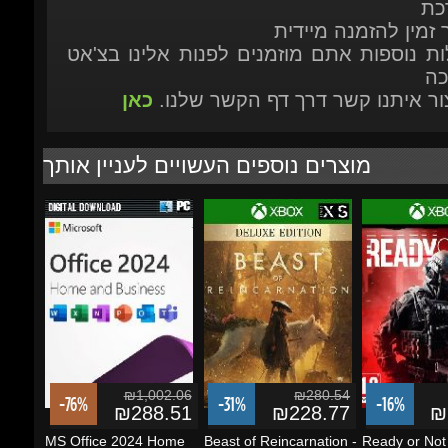
יצור איתנו קשר דרך דף הקשר שלנו.
כאן
מוצרים נוספים העשויים לעניין אותך
₪1,002.06
₪280.54
-76%
-31%
-16%
₪288.51
₪228.77
₪1
MS Office 2024 Home
Beast of Reincarnation -
Ready or Not 
and Business (Windows
Deluxe Edition - Xbox
Series X|S [EU
PC)...
Series...
הוסף לסל
הוסף לסל
הוסף לסל