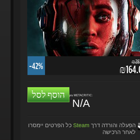
₪283.
-42%
₪164.0
הוסף לסל
ציון METACRITIC:
N/A
הפעלה והורדה דרך
Steam
כל הפרטים יימסרו
לאחר הרכישה