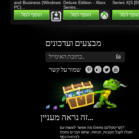
מבצעים ועדכונים
הזן את כתובת הדוא"ל שלך כדי להירשם לעדכונים ומבצעים
Go
שמור על קשר
זה נראה מעניין...
מה אפשר לעשות עם Gems (קריסטלים)?
תוכלו לקבל הטבות, הנחות, שתפו חברים ותוכלו
להרוויח כסף.
למידע נוסף ליחצו
כאן
גיימינג דרגונס
מולים
פרטיות
הצהרת
תנאי שימוש
אודות
ואבטחת מידע
נגישות
ותקנון