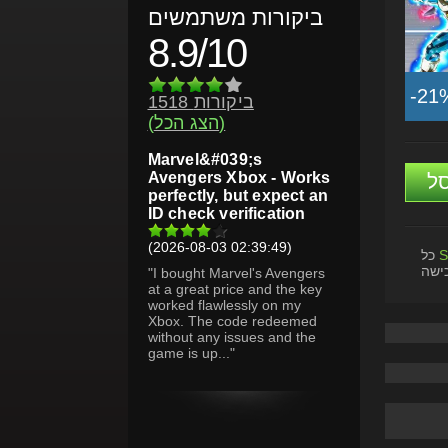
ביקורות משתמשים
8.9/10
-21
1518 ביקורות
(הצג הכל)
Marvel&#039;s
Avengers Xbox - Works
ל
perfectly, but expect an
ID check verification
(2026-08-03 02:39:49)
S
כל
ישה
"I bought Marvel's Avengers
at a great price and the key
worked flawlessly on my
Xbox. The code redeemed
without any issues and the
game is up..."