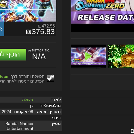
₪472.95
%
₪375.83
ציון METACRITIC:
הוסף לס
N/A
הפעלה והורדה דרך
team
הפרטים יימסרו לאחר הרכ
ז'אנר
פעולה
מולטיפלייר
כן
תאריך יציאה
08 אוקטובר 2024
דירוג
מפיץ
Bandai Namco
Entertainment
ם