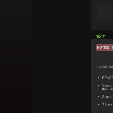
תיאור
NOTICE
: 
This edition
DRAGON
Season
than 20
Season
3 Days