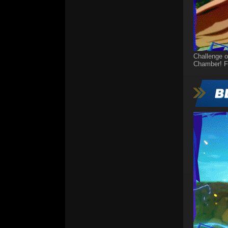
Challenge ot
Chamber! Fi