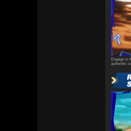
Engage in h
authentic c