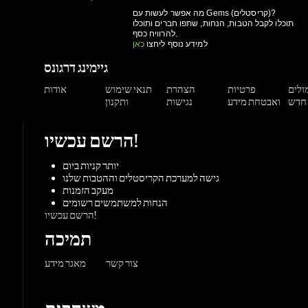
מולים
פרטיות
הצהרת
תנאי שימוש
אודות
ואבטחת מידע
נגישות
ותקנון
הרשם עכשיו!
יותר קניות ביום
גישה למערכת הקריסטלים וההטבות שלנו
מעקב הזמנות
הנחות למשתמשים רשומים
הרשם עכשיו!
תמיכה
צור קשר
מאגר מידע
משחקים
ורדות
Origin
Steam
אקס-בוקס
פלייסטיישן
שחקי
PC משחקי
קונסולות
UPlay
Battle.net
ז'אנרים