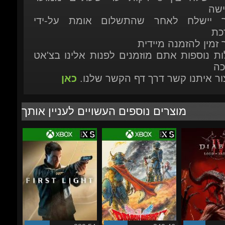
ות נוספות אתם מוזמנים לפנות אלינו בצ'אט
כה
יצור איתנו קשר דרך דף הקשר שלנו.
כאן
מוצרים נוספים העשויים לעניין אותך
₪280.54
₪240.46
-30%
-21%
-0%
₪231.46
₪223.79
₪1
007 First Light - Xbox
Dragon Quest I & II HD-
Diablo IV (4): 
Series X|S/Windows PC
2D Remake - Xbox
Hatred - Stand
Series...
Edition (DLC)
הוסף לסל
הוסף לסל
הוסף לסל