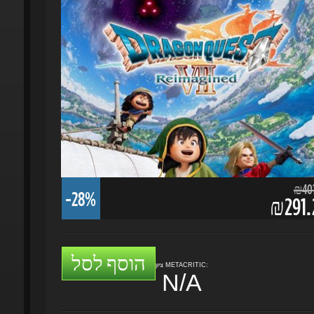
₪401.
-28%
₪291.2
הוסף לסל
ציון METACRITIC:
N/A