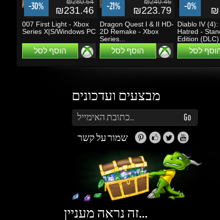
מבצעים ועדכונים
הזן את כתובת הדוא"ל שלך כדי להירשם לעדכונים ומבצעים
Go
שמור על קשר
זה נראה מעניין...
מה אפשר לעשות עם Gems (קריסטלים)?
תוכלו לקבל הטבות, הנחות, שתפו חברים ותוכלו
להרוויח כסף.
למידע נוסף ליחצו
כאן
גיימינג דרגונס