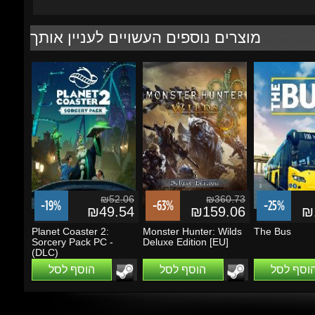
₪52.06
₪360.73
-19%
-63%
-25%
₪49.54
₪159.06
₪1
Planet Coaster 2:
Monster Hunter: Wilds
The Bus
Sorcery Pack PC -
Deluxe Edition [EU]
(DLC)
הוסף לסל
הוסף לסל
הוסף לסל
מבצעים ועדכונים
הזן את כתובת הדוא"ל שלך כדי להירשם לעדכונים ומבצעים
Go
שמור על קשר