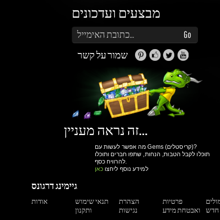
זה נראה מעניין...
מה אפשר לעשות עם Gems (קריסטלים)?
תוכלו לקבל הטבות, הנחות, שתפו חברים ותוכלו
להרוויח כסף.
למידע נוסף ליחצו
כאן
גיימינג דרגונס
מולים
פרטיות
הצהרת
תנאי שימוש
אודות
ואבטחת מידע
נגישות
ותקנון
הרשם עכשיו!
יותר קניות ביום
גישה למערכת הקריסטלים וההטבות שלנו
מעקב הזמנות