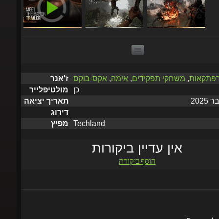
רפתקאות
,
משחקי תפקידים
,
אימה
,
אקס-בוקס
ז'אנר
כן
מולטיפלייר
תאריך יציאה
דירוג
Techland
מפיץ
אין עדיין ביקורות
הוסף ביקורת
שלח תוך 5 דקות עד שעתיים