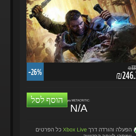
₪331.
-26%
₪246.3
הוסף לסל
ציון METACRITIC:
N/A
הפעלה והורדה דרך
Xbox Live
כל הפרטים
יימסרו לאחר הרכישה