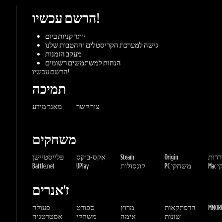
הנחות למשתמשים רשומים
הרשם עכשיו!
תמיכה
צור קשר
מאגר מידע
משחקים
ורדות
Origin
Steam
אקס-בוקס
פלייסטיישן
שחקי
PC משחקי
קונסולות
UPlay
Battle.net
ז'אנרים
MMORP
הרפתקאות
מרוץ
ספורט
פעולה
שונות
אימה
משחקי
אסטרטגיה
תפקידים
Gaming Dragons / Gamers-shop
All Rights Reserved. © 2015-2026