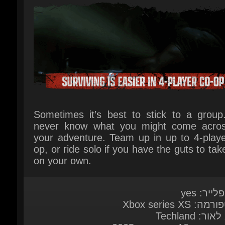
Sometimes it’s best to stick to a group.
never know what you might come acros
your adventure. Team up in up to 4-player
op, or ride solo if you have the guts to take i
on your own.
לייר: yes
: Xbox series XS
ור: Techland
אה: 18 ספטמבר 2025
ות מערכת:
Here
 במשחק
English*, French*, Italian, German*, Span
Spain*, Arabic, Traditional Chinese, Simpl