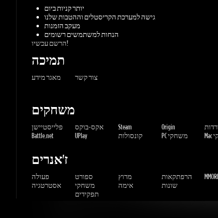
צור קשר
מאגר מידע
משחקים
ורדות
Origin
Steam
אקס-בוקס
פלייסטיישן
שחקי
PC משחקי
קונסולות
UPlay
Battle.net
ז'אנרים
MMORP
הרפתקאות
מרוץ
ספורט
פעולה
שונות
אימה
משחקי
אסטרטגיה
תפקידים
Gaming Dragons / Gamers-shop
All Rights Reserved. © 2015-2026