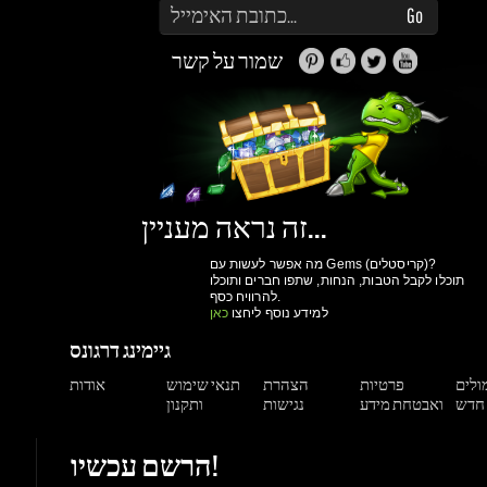
זה נראה מעניין...
מה אפשר לעשות עם Gems (קריסטלים)?
תוכלו לקבל הטבות, הנחות, שתפו חברים ותוכלו
להרוויח כסף.
למידע נוסף ליחצו
כאן
גיימינג דרגונס
מולים
פרטיות
הצהרת
תנאי שימוש
אודות
ואבטחת מידע
נגישות
ותקנון
הרשם עכשיו!
יותר קניות ביום
גישה למערכת הקריסטלים וההטבות שלנו
מעקב הזמנות
הנחות למשתמשים רשומים
הרשם עכשיו!
תמיכה