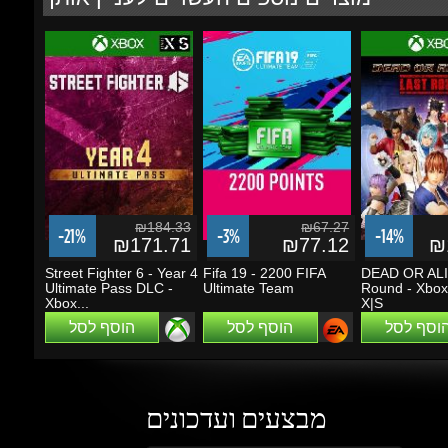
₪184.33
₪67.27
-21%
-3%
-14%
₪171.71
₪77.12
₪1
Street Fighter 6 - Year 4
Fifa 19 - 2200 FIFA
DEAD OR ALIV
Ultimate Pass DLC -
Ultimate Team
Round - Xbox 
Xbox...
X|S
הוסף לסל
הוסף לסל
הוסף לסל
מבצעים ועדכונים
הזן את כתובת הדוא"ל שלך כדי להירשם לעדכונים ומבצעים
Go
שמור על קשר