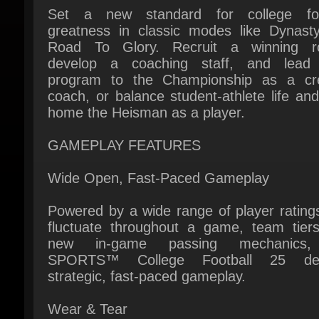
Road To Glory. Recruit a winning ros
develop a coaching staff, and lead 
program to the Championship as a cre
coach, or balance student-athlete life and
home the Heisman as a player.
GAMEPLAY FEATURES
Wide Open, Fast-Paced Gameplay
Powered by a wide range of player ratings
fluctuate throughout a game, team tiers
new in-game passing mechanics,
SPORTS™ College Football 25 deli
strategic, fast-paced gameplay.
Wear & Tear
With the new Wear & Tear system as the 
add up, players wear down. Manage 