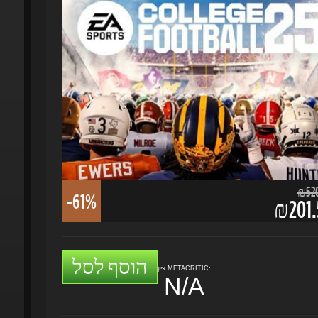
₪520.
-61%
₪201.5
הוסף לסל
ציון METACRITIC:
N/A