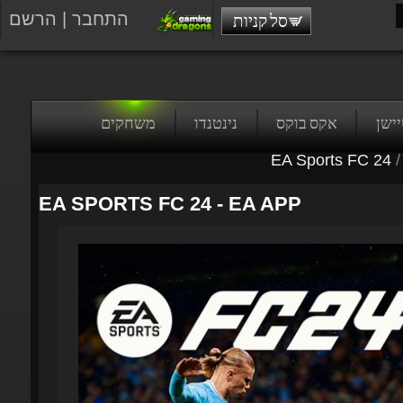
התחבר
|
הרשם
סל קניות
טיישן
אקס בוקס
נינטנדו
משחקים
EA Sports FC 24
/
EA SPORTS FC 24 - EA APP