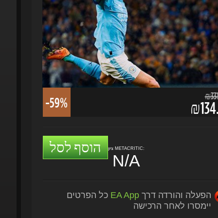
₪331.
-59%
₪134.
הוסף לסל
ציון METACRITIC:
N/A
הפעלה והורדה דרך
EA App
כל הפרטים
יימסרו לאחר הרכישה