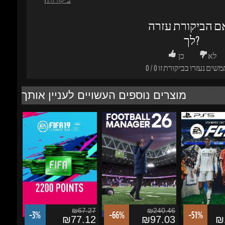
לא
כן
משים נעזרו בביקורת זו
0
/
0
מוצרים נוספים העשויים לעניין אותך
₪67.27
₪240.46
-3%
-66%
-51%
₪77.12
₪97.03
₪1
Fifa 19 - 2200 FIFA
Football Manager 26
EA SPORTS FC
Ultimate Team
[EU]
PS5 [EU]
הוסף לסל
הוסף לסל
הוסף לסל