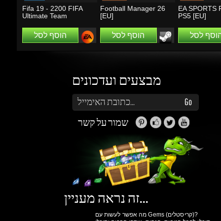
מבצעים ועדכונים
הזן את כתובת הדוא"ל שלך כדי להירשם לעדכונים ומבצעים
Go
שמור על קשר
זה נראה מעניין...
מה אפשר לעשות עם Gems (קריסטלים)?
תוכלו לקבל הטבות, הנחות, שתפו חברים ותוכלו
להרוויח כסף.
למידע נוסף ליחצו
כאן
גיימינג דרגונס
מולים
פרטיות
הצהרת
תנאי שימוש
אודות