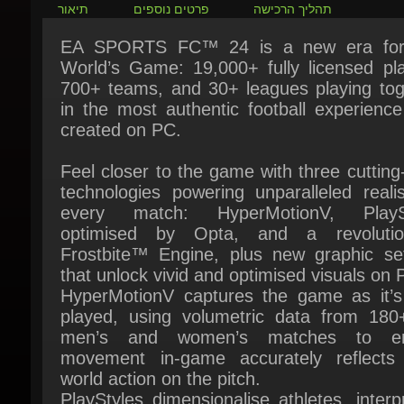
EA SPORTS FC™ 24 is a new era for
World’s Game: 19,000+ fully licensed play
700+ teams, and 30+ leagues playing toge
in the most authentic football experience
created on PC.
Feel closer to the game with three cutting
technologies powering unparalleled realis
every match: HyperMotionV, PlaySt
optimised by Opta, and a revolution
Frostbite™ Engine, plus new graphic sett
that unlock vivid and optimised visuals on P
HyperMotionV captures the game as it’s t
played, using volumetric data from 180+
men’s and women’s matches to en
movement in-game accurately reflects r
world action on the pitch.
PlayStyles dimensionalise athletes, interpr
data from Opta and other sources 
signature abilities which heighten the re