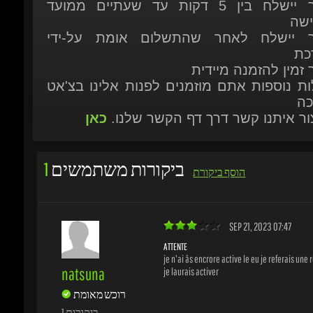
כת
 זמין להזמנה מיידית
ות נוספות אתם מוזמנים לפנות אלינו בצ'אט
כה
יצור איתנו קשר דרך דף הקשר שלנו.
כאן
ביקורות משתמשים
1
הוסף ביקורת
SEP 21, 2023 07:47
ATTENTE
je n'ai âs encrore active le eu je referais une r
natsuna
je laurais activer
רוכש מאומת
1 ביקורות
ם הביקורת עזרה
לך?