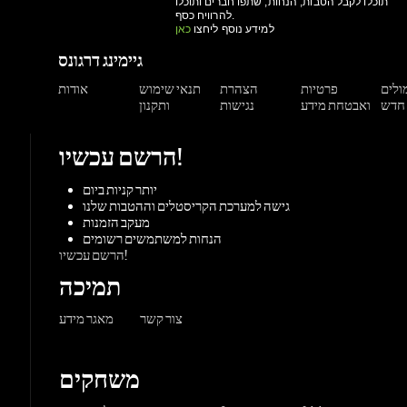
ואבטחת מידע
נגישות
ותקנון
הרשם עכשיו!
יותר קניות ביום
גישה למערכת הקריסטלים וההטבות שלנו
מעקב הזמנות
הנחות למשתמשים רשומים
הרשם עכשיו!
תמיכה
צור קשר
מאגר מידע
משחקים
ורדות
Origin
Steam
אקס-בוקס
פלייסטיישן
שחקי
PC משחקי
קונסולות
UPlay
Battle.net
ז'אנרים
MMORP
הרפתקאות
מרוץ
ספורט
פעולה