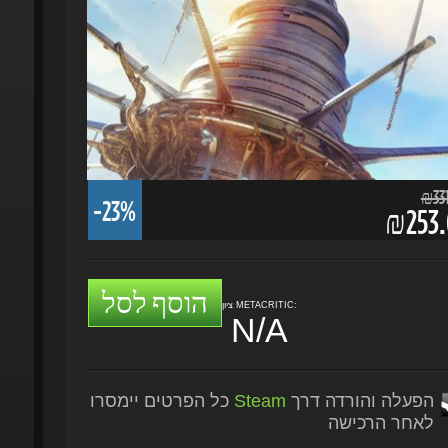
₪331.
-23%
₪253.6
הוסף לסל
ציון METACRITIC:
N/A
הפעלה והורדה דרך
Steam
כל הפרטים יימסרו
לאחר הרכישה