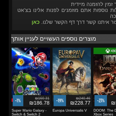
יצור איתנו קשר דרך דף הקשר שלנו.
כאן
מוצרים נוספים העשויים לעניין אותך
₪160.31
₪240.46
-1%
-19%
-23%
₪186.78
₪228.77
₪2
Super Mario Galaxy -
Europa Universalis V
DOOM: The Da
Switch & Switch 2
Xbox Series
X|S/Windows 
הוסף לסל
הוסף לסל
הוסף לסל