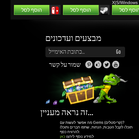
מבצעים ועדכונים
הזן את כתובת הדוא"ל שלך כדי להירשם לעדכונים ומבצעים
Go
שמור על קשר
זה נראה מעניין...
מה אפשר לעשות עם Gems (קריסטלים)?
תוכלו לקבל הטבות, הנחות, שתפו חברים ותוכלו
להרוויח כסף.
למידע נוסף ליחצו
כאן
גיימינג דרגונס
מולים
פרטיות
הצהרת
תנאי שימוש
אודות
ואבטחת מידע
נגישות
ותקנון