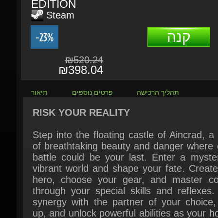
קנה
-23%
₪520.24
₪398.04
תהליך הרכישה
פרטים נוספים
תיאור
RISK YOUR REALITY
Step into the floating castle of Aincrad, a 
of breathtaking beauty and danger where e
battle could be your last. Enter a myster
vibrant world and shape your fate. Create
hero, choose your gear, and master co
through your special skills and reflexes. 
synergy with the partner of your choice, 
up, and unlock powerful abilities as your ho
expands with every victory.
Will you rise and claim your destiny or fa