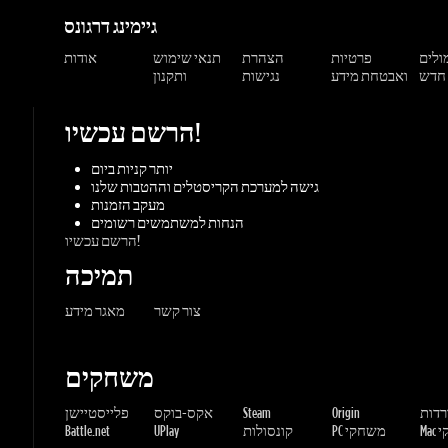
הרשם עכשיו!
יותר קניות ביום
גישה למערכת הקריסטלים וההטבות שלנו
מעקב הזמנות
הנחות למשתמשים רשומים
הרשם עכשיו!
תמיכה
צור קשר
מאגר מידע
משחקים
ורדות
Origin
Steam
אקס-בוקס
פלייסטיישן
שחקי
PC משחקי
קונסולות
UPlay
Battle.net
ז'אנרים
MMORP
הרפתקאות
מרוץ
ספורט
פעולה
שונות
אימה
משחקי
אסטרטגיה
תפקידים