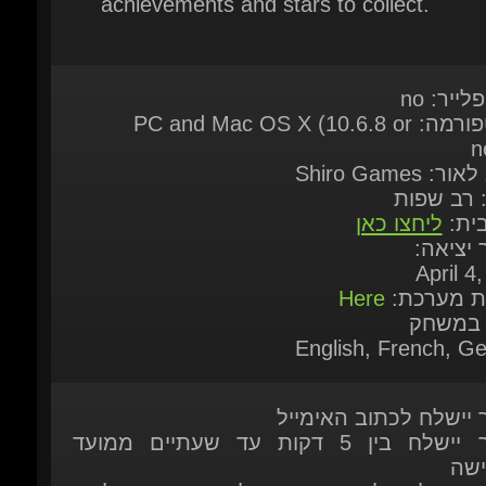
לייר: no
פלאטפורמה: PC and Mac OS X (10.6.8 or
ne
ר: Shiro Games
: רב שפות
בית:
ליחצו כאן
ך יציאה:
April 4,
ות מערכת:
Here
 במשחק
English, French, Ge
ר יישלח לכתוב האימייל
המוצר יישלח בין 5 דקות עד שעתיים ממועד
ישה
ר יישלח לאחר שהתשלום אומת על-ידי
כת
 זמין להזמנה מיידית