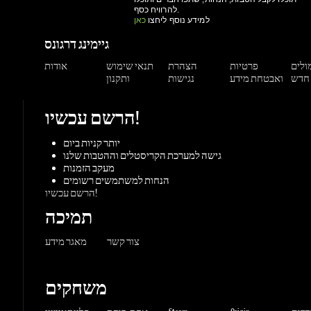
מולים
פרטיות
הצהרת
תנאי שימוש
אודות
ואבטחת מידע
נגישות
ותקנון
הרשם עכשיו!
יותר קניות ביום
גישה למערכת הקריסטלים וההטבות שלנו
מעקב הזמנות
הנחות למשתמשים רשומים
הרשם עכשיו!
תמיכה
צור קשר
מאגר מידע
משחקים
ורדות
Origin
Steam
אקס-בוקס
פלייסטיישן
שחקי
PC משחקי
קונסולות
UPlay
Battle.net
ז'אנרים