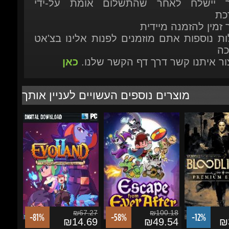
ות נוספות אתם מוזמנים לפנות אלינו בצ'אט
כה
יצור איתנו קשר דרך דף הקשר שלנו.
כאן
מוצרים נוספים העשויים לעניין אותך
₪67.27
₪100.18
-81%
-58%
-12%
₪14.69
₪49.54
₪3
Evoland 2
Escape from Ever After
Vampire: The
Masquerade -
Bloodlines 2 -
Premium...
הוסף לסל
הוסף לסל
הוסף לסל