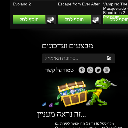
מבצעים ועדכונים
הזן את כתובת הדוא"ל שלך כדי להירשם לעדכונים ומבצעים
Go
שמור על קשר
זה נראה מעניין...
מה אפשר לעשות עם Gems (קריסטלים)?
תוכלו לקבל הטבות, הנחות, שתפו חברים ותוכלו
להרוויח כסף.
למידע נוסף ליחצו
כאן
גיימינג דרגונס