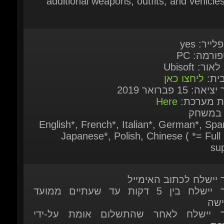
לייר: yes
ורמה: PC
אור: Ubisoft
בית:
ליחצו כאן
אה: 15 פברואר 2019
ות מערכת:
Here
 במשחק
English*, French*, Italian*, German*, Span
Japanese*, Polish, Chinese ( *= Full 
sup
ר יישלח לכתוב האימייל
המוצר יישלח בין 5 דקות עד שעתיים ממועד
ישה
ר יישלח לאחר שהתשלום אומת על-ידי
כת
 זמין להזמנה מיידית
ות נוספות אתם מוזמנים לפנות אלינו בצ'אט