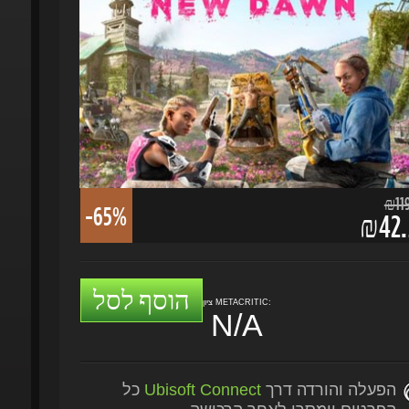
₪119.
-65%
₪42.2
הוסף לסל
ציון METACRITIC:
N/A
הפעלה והורדה דרך
Ubisoft Connect
כל
הפרטים יימסרו לאחר הרכישה