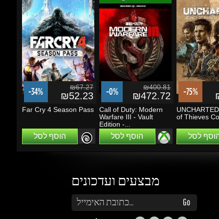
₪67.27
₪400.81
-34%
-0%
-75%
₪52.23
₪472.72
₪
Far Cry 4 Season Pass
Call of Duty: Modern
UNCHARTED: 
Warfare III - Vault
of Thieves Coll
Edition -...
הוסף לסל
הוסף לסל
הוסף לסל
מבצעים ועדכונים
הזן את כתובת הדוא"ל שלך כדי להירשם לעדכונים ומבצעים
Go
שמור על קשר