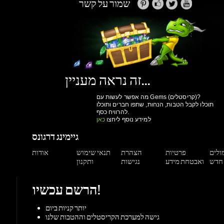
זה נראה מעניין...
מה אפשר לעשות עם Gems (קריסטלים)?
תוכלו לקבל הטבות, הנחות, שתפו חברים ותוכלו
להרוויח כסף.
למידע נוסף ליחצו
כאן
גיימינג דרגונס
מולים
פרטיות
הצהרת
תנאי שימוש
אודות
ואבטחת מידע
נגישות
ותקנון
הרשם עכשיו!
יותר קניות ביום
גישה למערכת הקריסטלים וההטבות שלנו
מעקב הזמנות
הנחות למשתמשים רשומים
הרשם עכשיו!
תמיכה