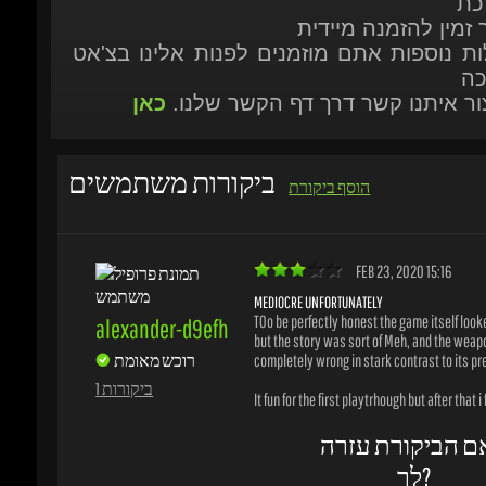
כה
יצור איתנו קשר דרך דף הקשר שלנו.
כאן
ביקורות משתמשים
הוסף ביקורת
FEB 23, 2020 15:16
MEDIOCRE UNFORTUNATELY
TOo be perfectly honest the game itself looked
alexander-d9efh
but the story was sort of Meh, and the weapons
רוכש מאומת
completely wrong in stark contrast to its pre
1 ביקורות
It fun for the first playtrhough but after that i fa
ם הביקורת עזרה
לך?
לא
כן
משים נעזרו בביקורת זו
0
/
0