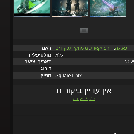
פעולה
,
הרפתקאות
,
משחקי תפקידים
ז'אנר
ללא
מולטיפלייר
תאריך יציאה
דירוג
Square Enix
מפיץ
אין עדיין ביקורות
הוסף ביקורת
שלח תוך 5 דקות עד שעתיים