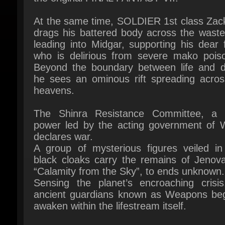
drags his battered body across the wastel
leading into Midgar, supporting his dear f
who is delirious from severe mako poison
Beyond the boundary between life and de
he sees an ominous rift spreading across
heavens.
The Shinra Resistance Committee, a ri
power led by the acting government of Wu
declares war.
A group of mysterious figures veiled in 
black cloaks carry the remains of Jenova,
“Calamity from the Sky”, to ends unknown.
Sensing the planet’s encroaching crisis,
ancient guardians known as Weapons begi
awaken within the lifestream itself.
All while the machinations of Cloud’s s
enemy, Sephiroth, cause countless fate
collide and entwine, and lo, destiny itself wi