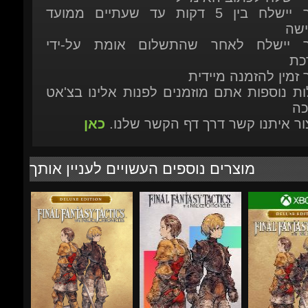
 זמין להזמנה מיידית
ות נוספות אתם מוזמנים לפנות אלינו בצ'אט
כה
יצור איתנו קשר דרך דף הקשר שלנו.
כאן
מוצרים נוספים העשויים לעניין אותך
₪240.46
₪200.39
-25%
-18%
-32%
₪213.83
₪193.91
₪2
FINAL FANTASY
FINAL FANTASY
FINAL FANTA
TACTICS - The Ivalice
TACTICS - The Ivalice
TACTICS - The 
Chronicles Deluxe...
Chronicles
Chronicles Delu