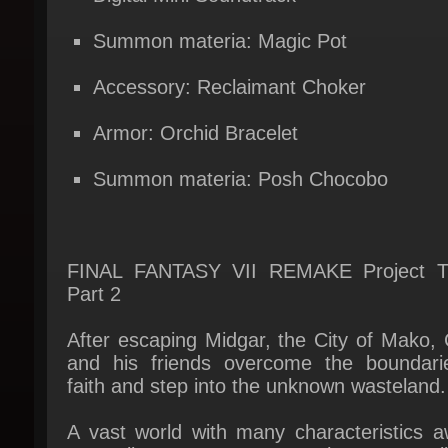
Accessory: Reclaimant Choker
Armor: Orchid Bracelet
Summon materia: Posh Chocobo
FINAL FANTASY VII REMAKE Project Tri
Part 2
After escaping Midgar, the City of Mako, 
and his friends overcome the boundarie
faith and step into the unknown wasteland.
A vast world with many characteristics aw
as well as a new story where you will
through fields on chocobos to freely exp
points of interest.■ StoryThe lifestream 