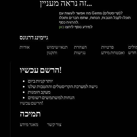
גיימינג דרגונס
מולים
פרטיות
הצהרת
תנאי שימוש
אודות
ואבטחת מידע
נגישות
ותקנון
הרשם עכשיו!
יותר קניות ביום
גישה למערכת הקריסטלים וההטבות שלנו
מעקב הזמנות
הנחות למשתמשים רשומים
הרשם עכשיו!
תמיכה
צור קשר
מאגר מידע
משחקים
ורדות
Origin
Steam
אקס-בוקס
פלייסטיישן
שחקי
PC משחקי
קונסולות
UPlay
Battle.net