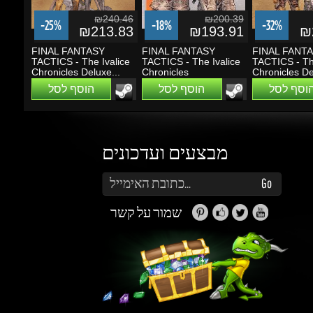
הוסף לסל
הוסף לסל
הוסף לסל
מבצעים ועדכונים
הזן את כתובת הדוא"ל שלך כדי להירשם לעדכונים ומבצעים
Go
שמור על קשר
זה נראה מעניין...
מה אפשר לעשות עם Gems (קריסטלים)?
תוכלו לקבל הטבות, הנחות, שתפו חברים ותוכלו
להרוויח כסף.
למידע נוסף ליחצו
כאן