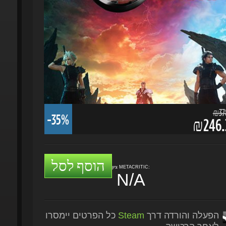
₪378.
-35%
₪246.3
הוסף לסל
ציון METACRITIC:
N/A
הפעלה והורדה דרך
Steam
כל הפרטים יימסרו
לאחר הרכישה