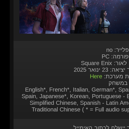
לייר: no
ורמה: PC
ר: Square Enix
אה: 23 ינואר 2025
ות מערכת:
Here
 במשחק
English*, French*, Italian, German*, Span
Spain, Japanese*, Korean, Portuguese - Br
Simplified Chinese, Spanish - Latin Ame
Traditional Chinese ( * = Full audio sup
ר יישלח לכתוב האימייל
המוצר יישלח בין 5 דקות עד שעתיים ממועד
ישה
ר יישלח לאחר שהתשלום אומת על-ידי
כת