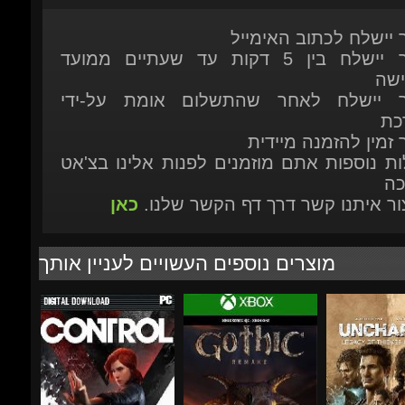
ר יישלח לאחר שהתשלום אומת על-ידי
כת
 זמין להזמנה מיידית
ות נוספות אתם מוזמנים לפנות אלינו בצ'אט
כה
יצור איתנו קשר דרך דף הקשר שלנו.
כאן
מוצרים נוספים העשויים לעניין אותך
₪201.87
₪240.46
-80%
-20%
-75%
₪47.25
₪226.48
₪