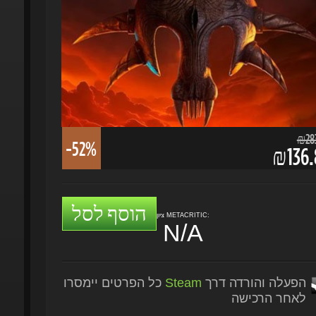
₪283.
-52%
₪136.8
הוסף לסל
ציון METACRITIC:
N/A
הפעלה והורדה דרך
Steam
כל הפרטים יימסרו
לאחר הרכישה