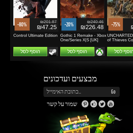
Control Ultimate Edition
Gothic 1 Remake - Xbox
UNCHARTED: 
One/Series X|S [UK]
of Thieves Coll
הוסף לסל
הוסף לסל
הוסף לסל
מבצעים ועדכונים
הזן את כתובת הדוא"ל שלך כדי להירשם לעדכונים ומבצעים
Go
שמור על קשר
זה נראה מעניין...
מה אפשר לעשות עם Gems (קריסטלים)?
תוכלו לקבל הטבות, הנחות, שתפו חברים ותוכלו