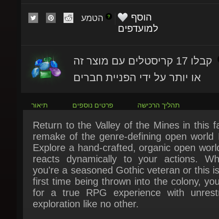
הטמע
למועדפים
קבלו 17 קריסטלים עם מוצר זה
או יותר על ידי הפניית חברים
תהליך הרכישה
פרטים נוספים
תיאור
Return to the Valley of the Mines in this fai
remake of the genre-defining open world 
Explore a hand-crafted, organic open world
reacts dynamically to your actions. Whe
you're a seasoned Gothic veteran or this is
first time being thrown into the colony, you'
for a true RPG experience with unrestri
exploration like no other.
The Kingdom of Myrtana has been invaded 
relentless horde of orcs. Desperate for pow