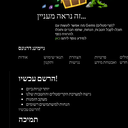
להרוויח כסף.
למידע נוסף ליחצו
כאן
גיימינג דרגונס
מולים
פרטיות
הצהרת
תנאי שימוש
אודות
ואבטחת מידע
נגישות
ותקנון
הרשם עכשיו!
יותר קניות ביום
גישה למערכת הקריסטלים וההטבות שלנו
מעקב הזמנות
הנחות למשתמשים רשומים
הרשם עכשיו!
תמיכה
צור קשר
מאגר מידע
משחקים
ורדות
Origin
Steam
אקס-בוקס
פלייסטיישן