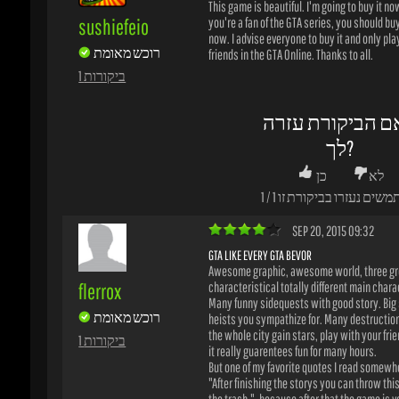
לא
כן
משים נעזרו בביקורת זו
1
/
1
SEP 20, 2015 09:32
GTA LIKE EVERY GTA BEVOR
Awesome graphic, awesome world, three grea
flerrox
characteristical totally different main charact
Many funny sidequests with good story. Big sto
רוכש מאומת
heists you sympathize for. Many destructions
the whole city gain stars, play with your frien
1 ביקורות
it really guarentees fun for many hours.
But one of my favorite quotes I read somewher
"After finishing the storys you can throw this 
the trash.", because after that the game is ver
of course you can play golf but common really?
Nothing to do anymore you can just play it aga
you don't want to because you definitely will
everything and won't have fun playing it a 2nd 
ם הביקורת עזרה
לך?
לא
כן