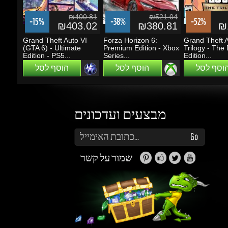
מבצעים ועדכונים
הזן את כתובת הדוא"ל שלך כדי להירשם לעדכונים ומבצעים
Go
שמור על קשר
זה נראה מעניין...
מה אפשר לעשות עם Gems (קריסטלים)?
תוכלו לקבל הטבות, הנחות, שתפו חברים ותוכלו
להרוויח כסף.
למידע נוסף ליחצו
כאן
גיימינג דרגונס
מולים
פרטיות
הצהרת
תנאי שימוש
אודות
ואבטחת מידע
נגישות
ותקנון