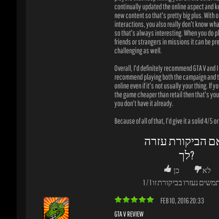
online even if it's not usually your thing. If you
the game cheaper than retail then that's your b
you don't have it already.
Because of all of that, I'd give it a solid 4/5 or 
ם הביקורת עזרה
לך?
לא
כן
משים נעזרו בביקורת זו
1
/
1
FEB 10, 2016 20:33
GTA V REVIEW
This game is beautiful. I'm going to buy it now. 
sushiefeio
you're a fan of the GTA series, you should buy it
now. I advise everyone to buy it and only play 
רוכש מאומת
friends in the GTA Online. Thanks to all.
1 ביקורות
ם הביקורת עזרה
לך?