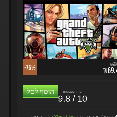
₪295.
-76%
₪69.4
הוסף לסל
ציון METACRITIC:
9.8 / 10
הפעלה והורדה דרך
Xbox Live
כל הפרטים