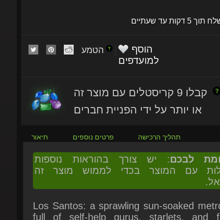
שלח תוך 5 דקות עד שעתיים
הוסף
הטמע
למועדפים
קבלו 9 קריסטלים עם מוצר זה
או יותר על ידי הפניית חברים
תהליך הרכישה
פרטים נוספים
תיאור
ומת לבכם
: יש צורך בהוראות נוספות
ולות עם המוצר בכדי לממוש מוצר זה
אל.
Los Santos: a sprawling sun-soaked metrop
full of self-help gurus, starlets, and fa
celebrities, once the envy of the Western w
now struggling to stay afloat in an er