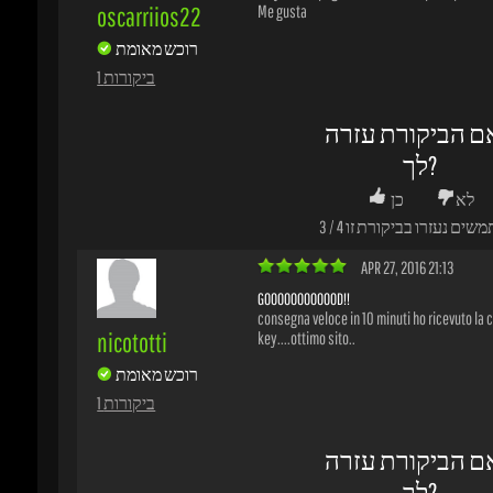
לא
כן
משים נעזרו בביקורת זו
4
/
3
APR 27, 2016 21:13
GOOOOOOOOOOOD!!
consegna veloce in 10 minuti ho ricevuto la cd
nicototti
key....ottimo sito..
רוכש מאומת
1 ביקורות
ם הביקורת עזרה
לך?
לא
כן
משים נעזרו בביקורת זו
1
/
0
FEB 12, 2016 20:16
IF IT'S NOT BROKEN, DON'T FIX IT
Rockstar has a solid formula for their Grand Th
genio426
franchise. GTA V sticks to that and improves in