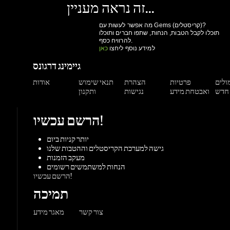
הרשם עכשיו!
יותר קניות ביום
גישה למערכת הקריסטלים וההטבות שלנו
מעקב הזמנות
הנחות למשתמשים רשומים
הרשם עכשיו!
תמיכה
צור קשר
מאגר מידע
משחקים
ורדות
Origin
Steam
אקס-בוקס
פלייסטיישן
שחקי
PC משחקי
קונסולות
UPlay
Battle.net
ז'אנרים
MMORP
הרפתקאות
מרוץ
ספורט
פעולה
שונות
אימה
משחקי
אסטרטגיה
תפקידים