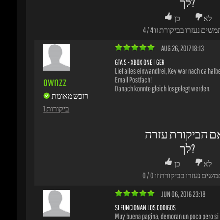
Lief alles einwandfrei, Key war nach ca halbe 
ownzz
Email Postfach!
Danach konnte gleich losgelegt werden.
רוכש מאומת
1 ביקורות
ם הביקורת עזרה
לך?
לא
כן
משים נעזרו בביקורת זו
0
/
0
JUN 06, 2016 23:18
SI FUNCIONAN LOS CODIGOS
Muy buena pagina, demoran un poco pero si lo
oscarriios22
Me gusta
רוכש מאומת
1 ביקורות
ם הביקורת עזרה
לך?