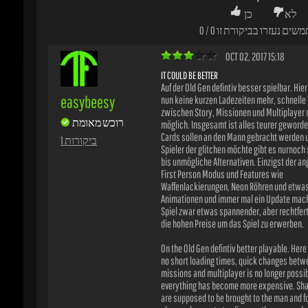
IT COULD BE BETTER
Auf der Old Gen defintiv besser spielbar. Hier 
easybeesy
nun keine kurzen Ladezeiten mehr, schnelle 
zwischen Story, Missionen und Multiplayer n
רוכש מאומת
möglich. Insgesamt ist alles teurer geworden
Cards sollen an den Mann gebracht werden und
1 ביקורות
Spieler der glitchen möchte gibt es nurnoch 
bis unmögliche Alternativen. Einzigst der ang
First Person Modus und Features wie
Waffenlackierungen, Neon Röhren und etwas 
Animationen und immer mal ein Update mache
Spiel zwar etwas spannender, aber rechtferti
die hohen Preise um das Spiel zu erwerben.
On the Old Gen defintiv better playable. Here 
no short loading times, quick changes betwee
missions and multiplayer is no longer possible
everything has become more expensive. Shar
are supposed to be brought to the man and for
player who wants to glimmer, there are only st
to impossible alternatives. Only the acclaimed
person mode and features such as weapon fin
neon tubes and some more animations and al
update make the game a bit more exciting, but
justify the high prices to purchase the game.