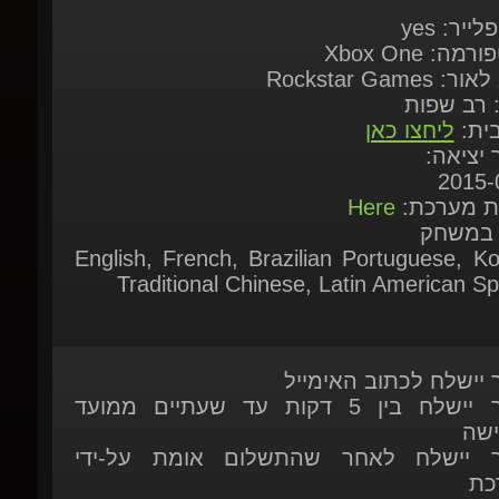
: רב שפות
בית:
ליחצו כאן
ך יציאה:
2015-0
ות מערכת:
Here
 במשחק
English, French, Brazilian Portuguese, Ko
Traditional Chinese, Latin American Sp
ר יישלח לכתוב האימייל
המוצר יישלח בין 5 דקות עד שעתיים ממועד
ישה
ר יישלח לאחר שהתשלום אומת על-ידי
כת
 זמין להזמנה מיידית
ות נוספות אתם מוזמנים לפנות אלינו בצ'אט
כה
יצור איתנו קשר דרך דף הקשר שלנו.
כאן