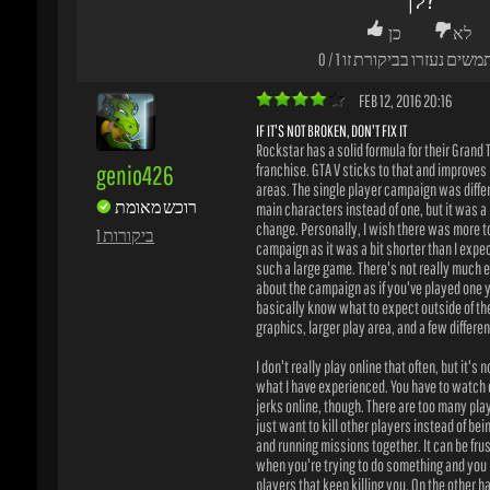
areas. The single player campaign was differe
רוכש מאומת
main characters instead of one, but it was a p
change. Personally, I wish there was more to 
1 ביקורות
campaign as it was a bit shorter than I expect
such a large game. There's not really much els
about the campaign as if you've played one you
basically know what to expect outside of the
graphics, larger play area, and a few different 
I don't really play online that often, but it's no
what I have experienced. You have to watch ou
jerks online, though. There are too many play
just want to kill other players instead of being
and running missions together. It can be frust
when you're trying to do something and you h
players that keep killing you. On the other ha
continually updated the online aspect and ke
new content so that's pretty big plus. With onl
interactions, you also really don't know what
so that's always interesting. When you do pla
friends or strangers in missions it can be pret
challenging as well.
Overall, I'd definitely recommend GTA V and I
recommend playing both the campaign and try