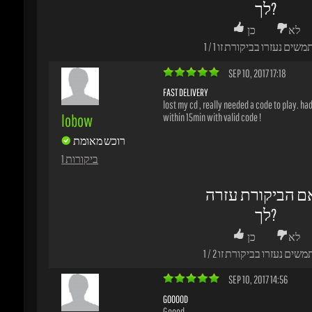
FAST DELIVERY
lost my cd , really needed a code to play. had 
lobow
within 15min with valid code !
רוכש מאומת
1 ביקורות
ם הביקורת עזרה
לך?
לא
כן
משים נעזרו בביקורת זו
2
/
1
SEP 10, 2017 14:56
GOOOOD
Goood
allan62
Really super fast i will continue to buy from y
רוכש מאומת
1 ביקורות
ם הביקורת עזרה