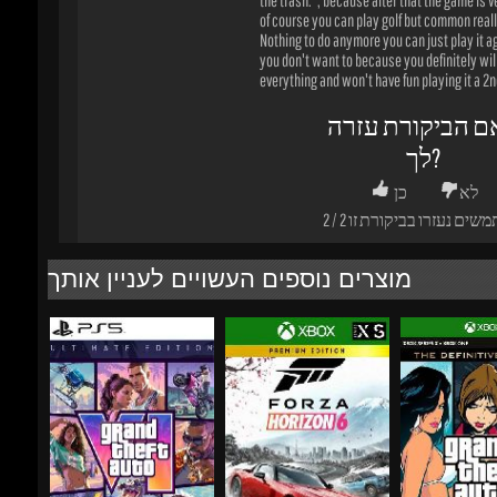
משים נעזרו בביקורת זו
2
/
2
מוצרים נוספים העשויים לעניין אותך
₪400.81
₪521.04
-15%
-38%
-52%
₪403.02
₪380.81
₪1
Grand Theft Auto VI
Forza Horizon 6:
Grand Theft Au
(GTA 6) - Ultimate
Premium Edition - Xbox
Trilogy - The De
Edition - PS5...
Series...
Edition...
הוסף לסל
הוסף לסל
הוסף לסל