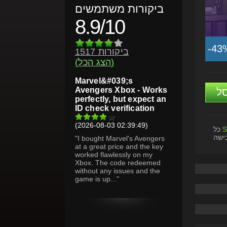
ביקורות משתמשים
8.9/10
-43
1517 ביקורות
(הצג הכל)
Marvel&#039;s
Avengers Xbox - Works
ל
perfectly, but expect an
ID check verification
(2026-08-03 02:39:49)
S
כל
ישה
"I bought Marvel's Avengers
at a great price and the key
worked flawlessly on my
Xbox. The code redeemed
without any issues and the
game is up..."