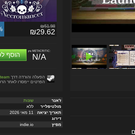
₪51.98
%
₪29.62
ציון METACRITIC:
הוסף לס
N/A
הפעלה והורדה דרך
team
הפרטים יימסרו לאחר הרכ
ז'אנר
שונות
מולטיפלייר
ללא
תאריך יציאה
11 מאי 2026
דירוג
מפיץ
indie.io
ם