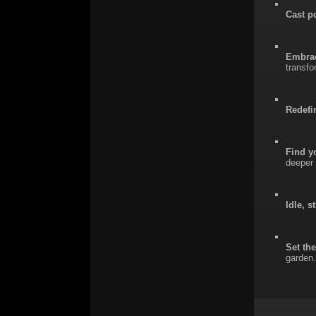
Cast p
Embrac
transfo
Redefin
Find y
deeper 
Idle, s
Set th
garden.