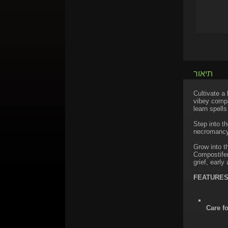
תיאור
Cultivate a
vibey compa
learn spell
Step into t
necromancy 
Grow into t
Compostifer
grief, early
FEATURE
Care f