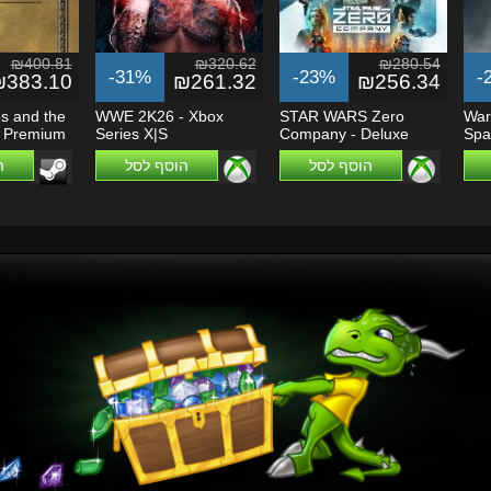
₪400.81
₪320.62
₪280.54
-31%
-23%
-
₪383.10
₪261.32
₪256.34
s and the
WWE 2K26 - Xbox
STAR WARS Zero
War
: Premium
Series X|S
Company - Deluxe
Spa
Edition - Xbox Series...
Craf
הוסף לסל
הוסף לסל
ה