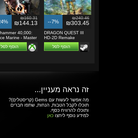
₪160.31
₪240.46
24%
--7%
₪144.13
₪303.45
hammer 40,000:
DRAGON QUEST III
ce Marine - Master
HD-2D Remake
ted...
הוסף לסל
הוסף לסל
זה נראה מעניין...
מה אפשר לעשות עם Gems (קריסטלים)?
תוכלו לקבל הטבות, הנחות, שתפו חברים
ותוכלו להרוויח כסף.
למידע נוסף ליחצו
כאן