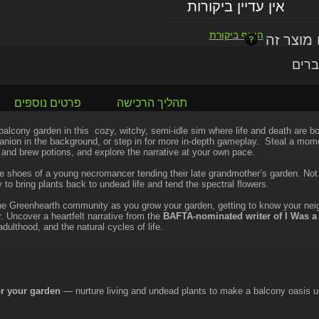
אין עדיין ביקורות
הוסף ביקורת
ברים
תהליך הרכישה
פרטים נוספים
 balcony garden in this cozy, witchy, semi-idle sim where life and death are b
nion in the background, or step in for more in-depth gameplay. Steal a moment
s and brew potions, and explore the narrative at your own pace.
he shoes of a young necromancer tending their late grandmother’s garden. Not
to bring plants back to undead life and tend the spectral flowers.
he Greenhearth community as you grow your garden, getting to know your neigh
. Uncover a heartfelt narrative from the
BAFTA-nominated writer of I Was a
 adulthood, and the natural cycles of life.
S
or your garden
— nurture living and undead plants to make a balcony oasis u