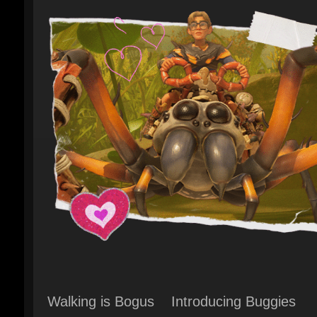
Walking is Bogus Introducing Buggies
They scurry, they fight, and now—they hel
survive. Hatch, raise, and ride your own i
friends - buggies! Saddle up and ride thr