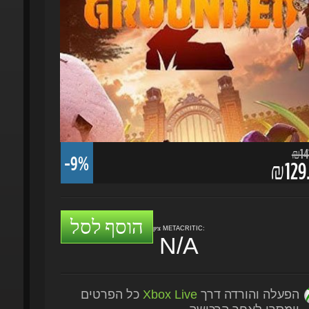
₪141.
-9%
₪129.
הוסף לסל
ציון METACRITIC:
N/A
הפעלה והורדה דרך
Xbox Live
כל הפרטים
יימסרו לאחר הרכישה