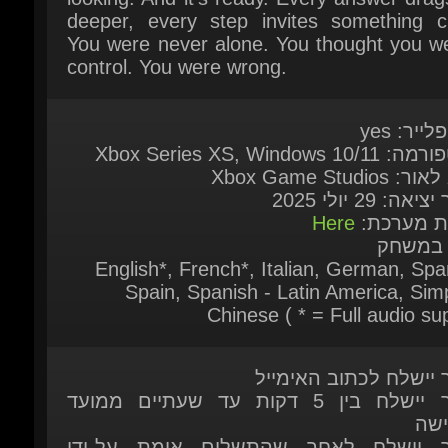
לייר: yes
Xbox Series XS, Windows 10
 Xbox Game Studios
יאה: 29 יולי 2025
ות מערכת:
Here
 במשחק
English*, French*, Italian, German, Span
Spain, Spanish - Latin America, Simpl
Chinese ( * = Full audio sup
ר יישלח לכתוב האימייל
המוצר יישלח בין 5 דקות עד שעתיים ממועד
ישה
ר יישלח לאחר שהתשלום אומת על-ידי
כת
 זמין להזמנה מיידית
ות נוספות אתם מוזמנים לפנות אלינו בצ'אט
כה
יצור איתנו קשר דרך דף הקשר שלנו.
כאן