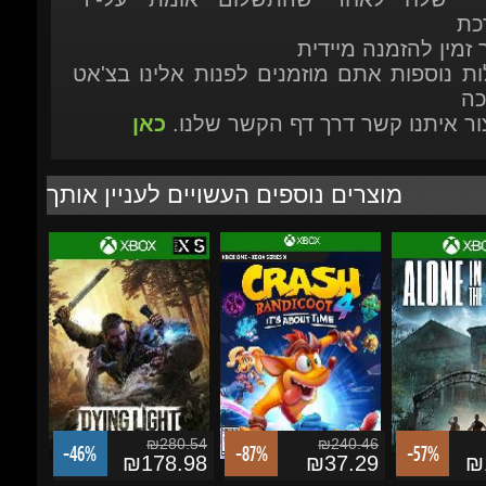
מוצרים נוספים העשויים לעניין אותך
₪280.54
₪240.46
-46%
-87%
-57%
₪178.98
₪37.29
₪1
Dying Light: The Beast -
Crash Bandicoot 4: It's
Alone in the D
Xbox Series X|S
About Time - Xbox One /
- Xbox Series 
Series...
הוסף לסל
הוסף לסל
הוסף לסל