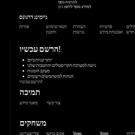
הרשם עכשיו!
יותר קניות ביום
גישה למערכת הקריסטלים וההטבות שלנו
מעקב הזמנות
הנחות למשתמשים רשומים
הרשם עכשיו!
תמיכה
צור קשר
מאגר מידע
משחקים
ורדות
Origin
Steam
אקס-בוקס
פלייסטיישן
שחקי
PC משחקי
קונסולות
UPlay
Battle.net
ז'אנרים
MMORP
הרפתקאות
מרוץ
ספורט
פעולה
שונות
אימה
משחקי
אסטרטגיה
תפקידים