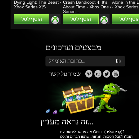
מבצעים ועדכונים
הזן את כתובת הדוא"ל שלך כדי להירשם לעדכונים ומבצעים
Go
שמור על קשר
זה נראה מעניין...
מה אפשר לעשות עם Gems (קריסטלים)?
תוכלו לקבל הטבות, הנחות, שתפו חברים ותוכלו
להרוויח כסף.
למידע נוסף ליחצו
כאן
גיימינג דרגונס
מולים
פרטיות
הצהרת
תנאי שימוש
אודות
ואבטחת מידע
נגישות
ותקנון