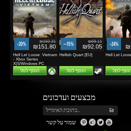
₪160.31
₪68.11
-20%
--15%
-24%
₪151.80
₪92.05
₪1
Hell Let Loose: Vietnam
Hellish Quart [EU]
Hell Let Loose
- Xbox Series
X|S/Windows PC
הוסף לסל
הוסף לסל
הוסף לסל
מבצעים ועדכונים
הזן את כתובת הדוא"ל שלך כדי להירשם לעדכונים ומבצעים
Go
שמור על קשר