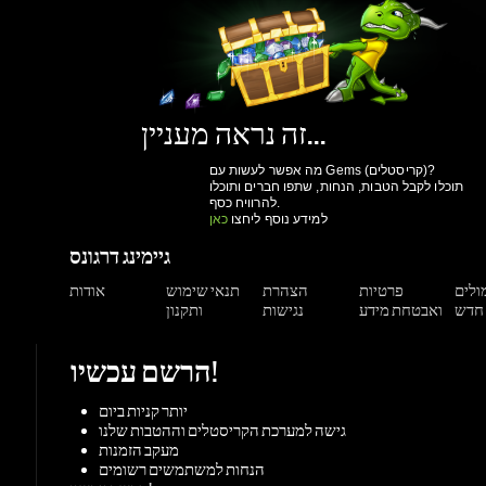
זה נראה מעניין...
מה אפשר לעשות עם Gems (קריסטלים)?
תוכלו לקבל הטבות, הנחות, שתפו חברים ותוכלו
להרוויח כסף.
למידע נוסף ליחצו
כאן
גיימינג דרגונס
מולים
פרטיות
הצהרת
תנאי שימוש
אודות
ואבטחת מידע
נגישות
ותקנון
הרשם עכשיו!
יותר קניות ביום
גישה למערכת הקריסטלים וההטבות שלנו
מעקב הזמנות
הנחות למשתמשים רשומים
הרשם עכשיו!
תמיכה
צור קשר
מאגר מידע