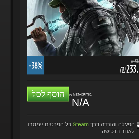
₪378.
-38%
₪233.7
הוסף לסל
ציון METACRITIC:
N/A
הפעלה והורדה דרך
Steam
כל הפרטים יימסרו
לאחר הרכישה