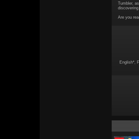
Tumbler, as
discovering
Are you rea
English*, 