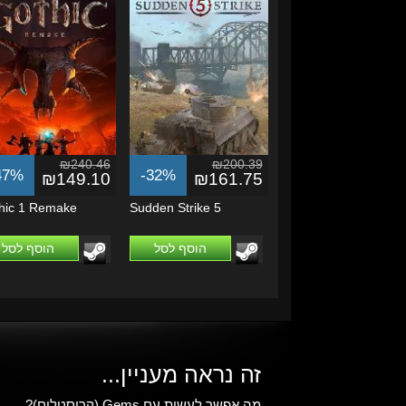
₪240.46
₪200.39
47%
-32%
₪149.10
₪161.75
hic 1 Remake
Sudden Strike 5
הוסף לסל
הוסף לסל
זה נראה מעניין...
מה אפשר לעשות עם Gems (קריסטלים)?