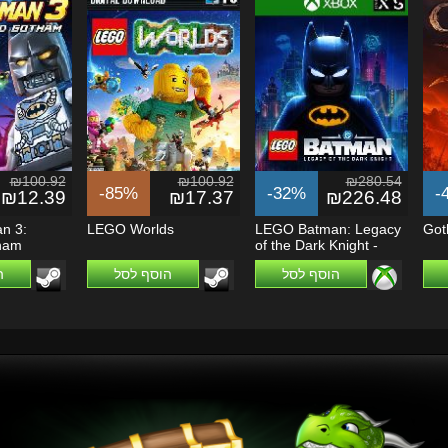
₪100.92
₪100.92
₪280.54
-85%
-32%
-
₪12.39
₪17.37
₪226.48
n 3:
LEGO Worlds
LEGO Batman: Legacy
Got
ham
of the Dark Knight -
Xbox Series...
הוסף לסל
הוסף לסל
ה