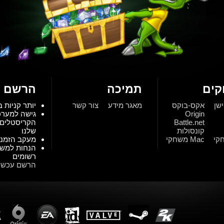
ים
תמיכה
הרשם ע
ישן
אקס-בוקס
מאגר מידע
צור קשר
יותר קניות ב
Origin
גישה למער
Battle.net
הקריסטלים 
קונסולות
שלנו
Mac משחקי
מעקב הזמנו
הנחות למש
רשומים
הרשם עכשיו