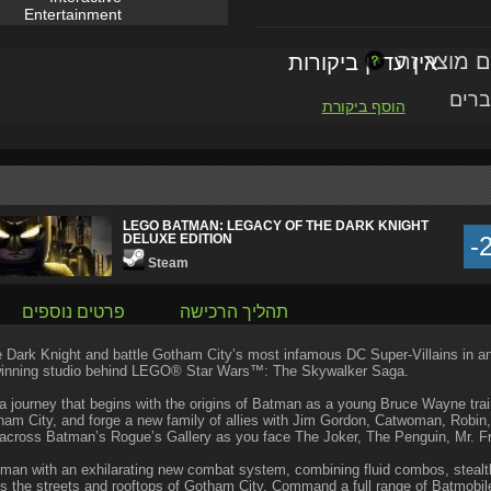
Entertainment
אין עדיין ביקורות
ברים
הוסף ביקורת
LEGO BATMAN: LEGACY OF THE DARK KNIGHT
DELUXE EDITION
-
Steam
תהליך הרכישה
פרטים נוספים
Dark Knight and battle Gotham City’s most infamous DC Super-Villains in a
winning studio behind LEGO® Star Wars™: The Skywalker Saga.
 journey that begins with the origins of Batman as a young Bruce Wayne tr
ham City, and forge a new family of allies with Jim Gordon, Catwoman, Robin, 
 across Batman’s Rogue’s Gallery as you face The Joker, The Penguin, Mr. F
man with an exhilarating new combat system, combining fluid combos, stealth 
s the streets and rooftops of Gotham City. Command a full range of Batmobil