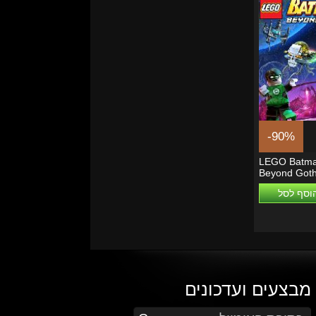
-90%
LEGO Batma
Beyond Got
וסף לסל
מבצעים ועדכונים
הזן את כתובת הדוא"ל שלך כדי להירשם לעדכונים ומבצעים
Go