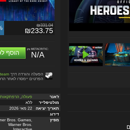
₪331.04
%
₪233.75
ציון METACRITIC:
הוסף לס
N/A
הפעלה והורדה דרך
team
הפרטים יימסרו לאחר הרכ
ז'אנר
פעולה
,
הרפתקאות
מולטיפלייר
ללא
תאריך יציאה
22 מאי 2026
דירוג
מפיץ
ner Bros. Games,
Warner Bros.
ם
Interactive