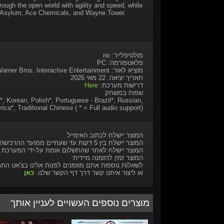
ough the open world with agility and speed, while
m Asylum, Ace Chemicals, and Wayne Tower.
מולטיפלייר: no
פלאטפורמה: PC
מוציא לאור: Warner Bros. Games, Warner Bros. Interactive Entertainment
תאריך יציאה: 22 מאי 2026
דרישות מערכת:
Here
שפות במשחק
*, Korean, Polish*, Portuguese - Brazil*, Russian,
ica*, Traditional Chinese ( * = Full audio support)
המוצר יישלח לכתוב האימייל
המוצר יישלח בין 5 דקות עד שעתיים ממועד ההרכישה
המוצר יישלח לאחר שהתשלום אומת על-ידי המערכת
המוצר זמין להזמנה מיידית
לשאלות נוספות אתם מוזמנים לפנות אלינו בצ'אט הת
או ליצור איתנו קשר דרך דף הקשר שלנו.
כאן
מוצרים נוספים העשויים לעניין אותך