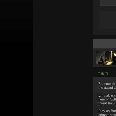
תיאור
Become the 
the award-
Embark on a
hero of Got
threat from
Play as Bat
crime acros