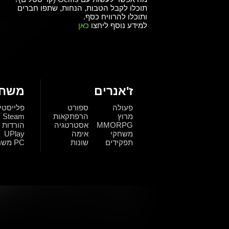
תוכלו לקבל הטבות, הנחות, שתפו חברים
ותוכלו להרוויח כסף.
למידע נוסף ליחצו
כאן
ז'אנרים
משחק
פעולה
ספורט
פלייסטי
מרוץ
הרפתקאות
Steam
MMORPG
אסטרטגיה
הורדות
משחקי
אימה
UPlay
תפקידים
שונות
PC משחקי