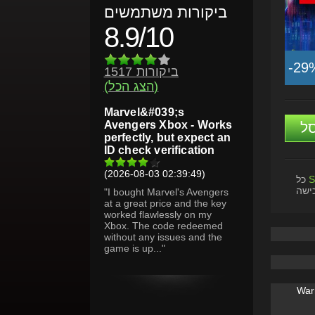
ביקורות משתמשים
8.9/10
-29
1517 ביקורות
(הצג הכל)
Marvel&#039;s
Avengers Xbox - Works
ל
perfectly, but expect an
ID check verification
(2026-08-03 02:39:49)
S
כל
ישה
"I bought Marvel's Avengers
at a great price and the key
worked flawlessly on my
Xbox. The code redeemed
without any issues and the
game is up..."
War