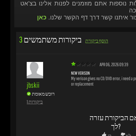
יצור איתנו קשר דרך דף הקשר שלנו.
כאן
ביקורות משתמשים
3
הוסף ביקורת
APR 06, 2026 09:39
NEW VERISON
My verison gives no CD/DVD error, i need a prop
jbskii
or replacement
רוכש מאומת
1 ביקורות
ם הביקורת עזרה
לך?
לא
כן
משים נעזרו בביקורת זו
4
/
2
MAR 06, 2026 23:45