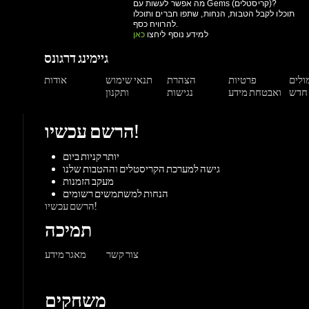
מולים
פרטיות
הצהרת
תנאי שימוש
אודות
ואבטחת מידע
נגישות
ותקנון
הרשם עכשיו!
יותר קניות ביום
גישה למערכת הקריסטלים וההטבות שלנו
מעקב הזמנות
הנחות למשתמשים רשומים
הרשם עכשיו!
תמיכה
צור קשר
מאגר מידע
משחקים
ורדות
Origin
Steam
אקס-בוקס
פלייסטיישן
שחקי
PC משחקי
קונסולות
UPlay
Battle.net
ז'אנרים