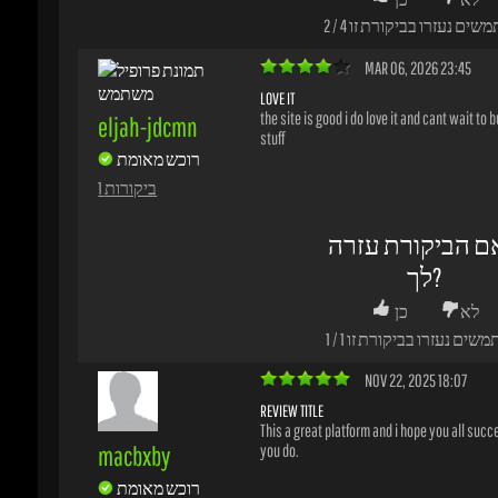
LOVE IT
the site is good i do love it and cant wait to b
eljah-jdcmn
stuff
רוכש מאומת
1 ביקורות
ם הביקורת עזרה
לך?
לא
כן
משים נעזרו בביקורת זו
1
/
1
NOV 22, 2025 18:07
REVIEW TITLE
This a great platform and i hope you all succe
macbxby
you do.
רוכש מאומת
1 ביקורות
ם הביקורת עזרה