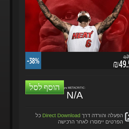
₪79.
-38%
₪49.5
הוסף לסל
ציון METACRITIC:
N/A
הפעלה והורדה דרך
Direct Download
כל
הפרטים יימסרו לאחר הרכישה