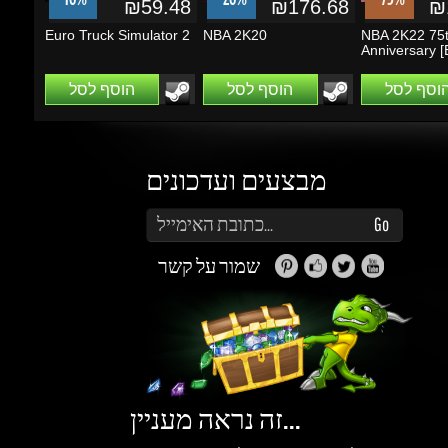
הוסף לסל
הוסף לסל
הוסף לסל
מבצעים ועדכונים
הזן את כתובת הדוא"ל שלך כדי להירשם לעדכונים ומבצעים
Go
שמור על קשר
זה נראה מעניין...
מה אפשר לעשות עם Gems (קריסטלים)?
תוכלו לקבל הטבות, הנחות, שתפו חברים ותוכלו
להרוויח כסף.
למידע נוסף ליחצו
כאן
גיימינג דרגונס