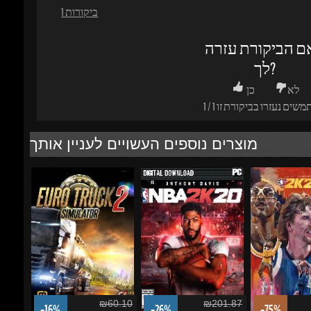
לך?
לא
כן
משים נעזרו בביקורת זו
1
/
1
מוצרים נוספים העשויים לעניין אותך
₪60.10
₪201.87
-16%
-26%
-75%
₪59.48
₪176.68
₪1
Euro Truck Simulator 2
NBA 2K20
NBA 2K22 75t
Anniversary [