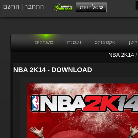
התחבר
|
הרשם
סל קניות
טיישן
אקס בוקס
נינטנדו
משחקים
NBA 2K14
/
NBA 2K14 - DOWNLOAD