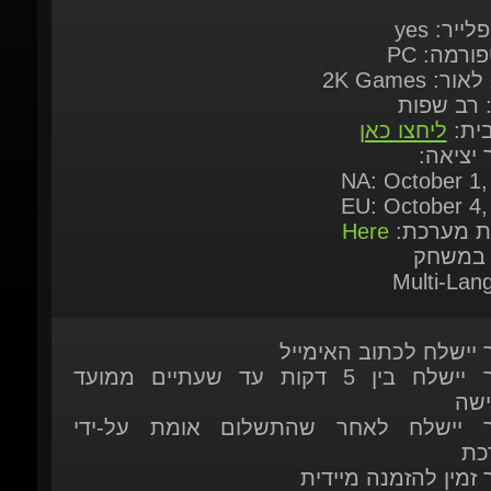
ורמה: PC
ור: 2K Games
: רב שפות
בית:
ליחצו כאן
ך יציאה:
NA: October 1, 
EU: October 4, 
ות מערכת:
Here
 במשחק
Multi-Lang
ר יישלח לכתוב האימייל
המוצר יישלח בין 5 דקות עד שעתיים ממועד
ישה
ר יישלח לאחר שהתשלום אומת על-ידי
כת
 זמין להזמנה מיידית
ות נוספות אתם מוזמנים לפנות אלינו בצ'אט
כה