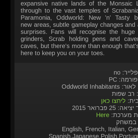
new areas, subtle gameplay changes and a
surprises. Fans will recognise the huge 
grinders, Scrab holding pens and caver
caves, but there's more than enough that'
here to keep you on your toes.
לייר: no
ורמה: PC
Oddworld Inhabitants
: רב שפות
בית:
ליחצו כאן
אה: 25 פברואר 2015
ות מערכת:
Here
 במשחק
English, French, Italian, Ge
Spanish,Japanese,Polish,Portugu
Brazil,Russian,Tu