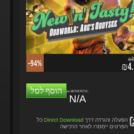
₪79.
-94%
₪4.7
הוסף לסל
ציון METACRITIC:
N/A
הפעלה והורדה דרך
Direct Download
כל
הפרטים יימסרו לאחר הרכישה