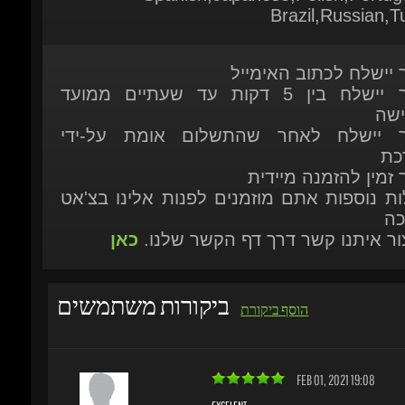
ר יישלח לכתוב האימייל
המוצר יישלח בין 5 דקות עד שעתיים ממועד
ישה
ר יישלח לאחר שהתשלום אומת על-ידי
כת
 זמין להזמנה מיידית
ות נוספות אתם מוזמנים לפנות אלינו בצ'אט
כה
יצור איתנו קשר דרך דף הקשר שלנו.
כאן
ביקורות משתמשים
הוסף ביקורת
FEB 01, 2021 19:08
EXCELENT
fast service, I immediately received the downlo
ags198
game and the code, I recommend buying games 
page, very good.
רוכש מאומת