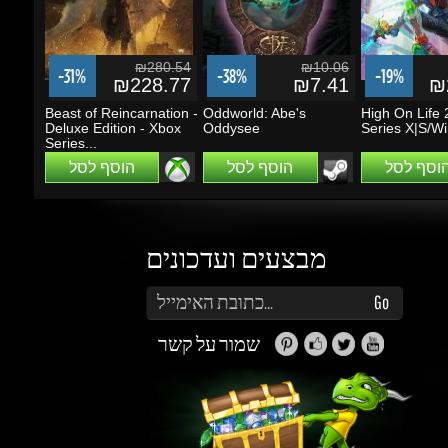
Beast of Reincarnation -
Oddworld: Abe's
High On Life 2
Deluxe Edition - Xbox
Oddysee
Series X|S/Wi
Series...
הוסף לסל
הוסף לסל
הוסף לסל
מבצעים ועדכונים
הזן את כתובת הדוא"ל שלך כדי להירשם לעדכונים ומבצעים
Go
שמור על קשר
זה נראה מעניין...
מה אפשר לעשות עם Gems (קריסטלים)?
תוכלו לקבל הטבות, הנחות, שתפו חברים ותוכלו