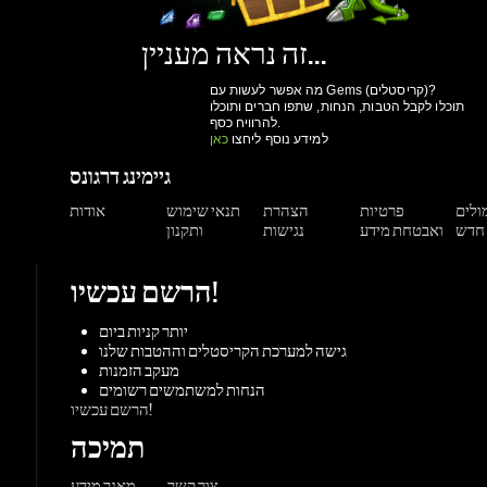
להרוויח כסף.
למידע נוסף ליחצו
כאן
גיימינג דרגונס
מולים
פרטיות
הצהרת
תנאי שימוש
אודות
ואבטחת מידע
נגישות
ותקנון
הרשם עכשיו!
יותר קניות ביום
גישה למערכת הקריסטלים וההטבות שלנו
מעקב הזמנות
הנחות למשתמשים רשומים
הרשם עכשיו!
תמיכה
צור קשר
מאגר מידע
משחקים
ורדות
Origin
Steam
אקס-בוקס
פלייסטיישן