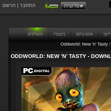
התחבר
|
הרשם
סל קניות
טיישן
אקס בוקס
נינטנדו
משחקים
Oddworld: New 'n' Tasty
/
ODDWORLD: NEW 'N' TASTY - DOWN