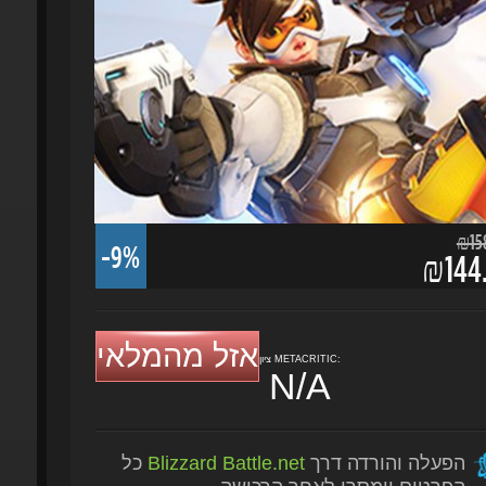
₪158.
-9%
₪144.
אזל מהמלאי
ציון METACRITIC:
N/A
הפעלה והורדה דרך
Blizzard Battle.net
כל
הפרטים יימסרו לאחר הרכישה