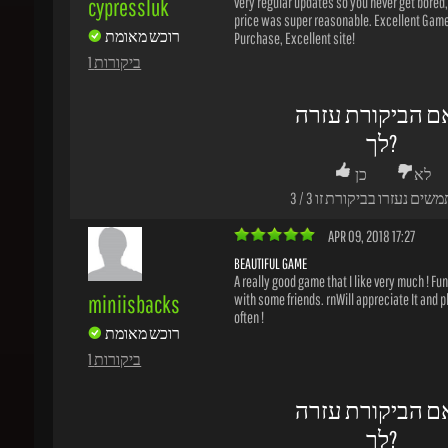
לך?
לא
כן
משים נעזרו בביקורת זו
3
/
3
APR 09, 2018 17:27
BEAUTIFUL GAME
A really good game that I like very much ! Funn
miniisbacks
with some friends. rnWill appreciate It and pla
often !
רוכש מאומת
1 ביקורות
ם הביקורת עזרה
לך?
לא
כן
משים נעזרו בביקורת זו
2
/
1
JAN 16, 2018 20:20
WONDERFUL GAME