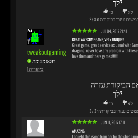
רוכש מאומת
1 ביקורות
ם הביקורת עזרה
לך?
לא
כן
משים נעזרו בביקורת זו
3
/
3
JUN 11, 2017 17:11
AMAZING
I bought this game from her for the cheap pric
coolightning
instant delivery, also giving me what I wanted
רוכש מאומת
1 ביקורות
ם הביקורת עזרה
לך?
לא
כן