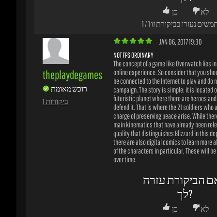
main kinematics that have already been relea
quality that distinguishes Blizzard in this dep
there are also digital comics to learn more a
of the characters in particular, These will be 
over time.
ם הביקורת עזרה
לך?
לא
כן
משים נעזרו בביקורת זו
0
/
0
DEC 07, 2016 16:03
OVERWATCH
Blizzard's version of Team Fortress 2..!
mactanius
Fun gameplay!
רוכש מאומת
Smooth graphics!
All skins and rewards can be earned by playin
1 ביקורות
ם הביקורת עזרה
לך?