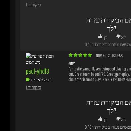
רוכש מאומת
character is fun to play. HIGHLY RECOMMENDE
1 ביקורות
ם הביקורת עזרה
לך?
לא
כן
משים נעזרו בביקורת זו
0
/
0
NOV 16, 2016 16:12
S'GOOD!
An great game that is generally fun, if you've 
james-vrltm
enjoyed team fortress 2 then this game will be
your ally.
רוכש מאומת
Excellent graphics and fun game modes and 
Unfortunately the community of Overwatch can
1 ביקורות
nasty, but I guess that can be said about man
communities these days.
ם הביקורת עזרה
לך?
לא
כן