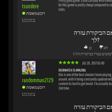
לא
כן
משים נעזרו בביקורת זו
1
/
1
JUL 20, 2017 05:49
OVERWATCH IS AMAZING
this is one of the best shooter/team playing 
randomman2129
around. with it being constantly updated wit
content its hard to get bored. I'm actually buyi
רוכש מאומת
2nd time.
1 ביקורות
ם הביקורת עזרה
לך?
לא
כן
משים נעזרו בביקורת זו
3
/
2
JUL 04, 2017 21:41
GREAT AWESOME GAME, VERY UNIQUE!!
Great game. great service as usual with Gami
tweakoutgaming
dragons, never have any problem with these gu
love them and there games!!!!!!