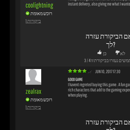
משים נעזרו בביקורת זו
4
/
3
JUN 10, 2017 17:30
GOOD GAME
I havent regreted buying this game . A fun gam
zealrax
rich characters that add to the gaming experi
when playing.
רוכש מאומת
1 ביקורות
ם הביקורת עזרה
לך?
לא
כן
משים נעזרו בביקורת זו
2
/
2
MAR 10, 2017 11:55
BEST GAME I'VE EVER PLAYED
I thought this game was one of the best I've e
bob-ofeds
and really enjoyed it. It is worth every dollar, a
רוכש מאומת
great fun to play with friends.
1 ביקורות