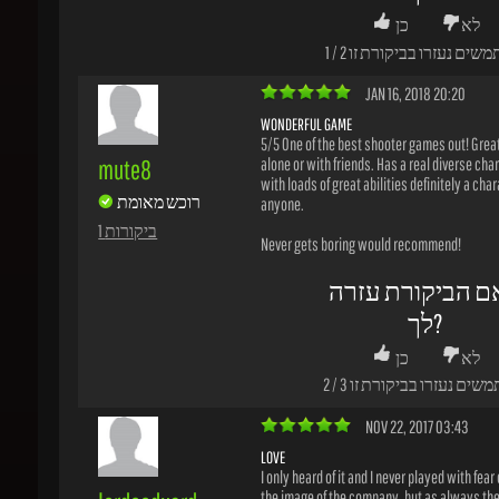
5/5 One of the best shooter games out! Great f
mute8
alone or with friends. Has a real diverse chara
with loads of great abilities definitely a charac
רוכש מאומת
anyone.
1 ביקורות
Never gets boring would recommend!
ם הביקורת עזרה
לך?
לא
כן
משים נעזרו בביקורת זו
3
/
2
NOV 22, 2017 03:43
LOVE
I only heard of it and I never played with fear of
lordeeduard
the image of the company, but as always the b
has conquered me more and more and the ga
רוכש מאומת
dragons have great prices, I loved the game an
ready to buy again.
1 ביקורות
ם הביקורת עזרה