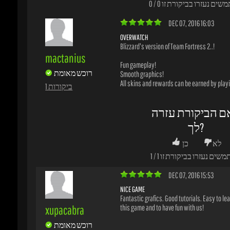
לא
כן
משים נעזרו בביקורת זו
1
/
1
DEC 07, 2016 15:53
NICE GAME
Fantastic grafics. Good tutorials. Easy to learn
xupacabra
this game and to have fun with us!
רוכש מאומת
1 ביקורות
ם הביקורת עזרה
לך?
לא
כן
משים נעזרו בביקורת זו
0
/
0
NOV 30, 2016 19:58
GOTY
Fantastic game. Haven't stopped playing sinc
paul-yhdl3
out. Great team based FPS. Great gameplay. E