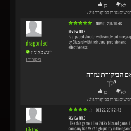
dragonlad
effectiveness.
רוכש מאומת
1 ביקורות
ם הביקורת עזרה
לך?
לא
כן
משים נעזרו בביקורת זו
2
/
1
OCT 22, 2017 21:42
REVIEW TITLE
I like this game. I like EVERY blizzard game. Thi
tiktoe
company has VERY high quality in their games 
one is not exception.
רוכש מאומת
Great shooter aka moba and cs mixed together
1 ביקורות
charecters and game mechanics. Prety easy t
and hard to master (captain) this game can bri
of fun especially if you play with friends. Give it 
you like skill based shooters and tired from bf