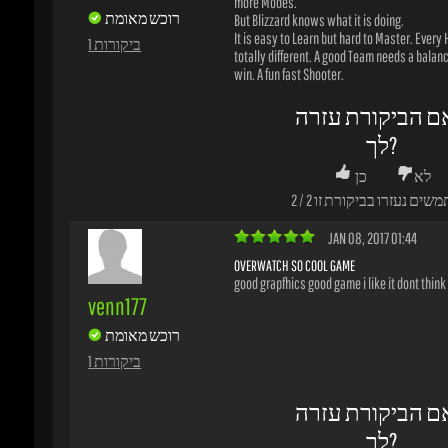
OVERWATCH SO COOL GAME
good grapfhics good game i like it dont think a
venn177
רוכש מאומת
1 ביקורות
ם הביקורת עזרה
לך?
לא
כן
משים נעזרו בביקורת זו
1
/
1
JAN 06, 2017 19:30
NOT FPS ORDINARY
The concept of a game like Overwatch lies in a
theplaydegames
online experience. So consider that you shou
be connected to the Internet to play and do no
רוכש מאומת
campaign. The story is simple: it is located on
futuristic planet where there are heroes and 
1 ביקורות
defend it. That is where the 21 soldiers who are
charge of preserving peace arise. While there