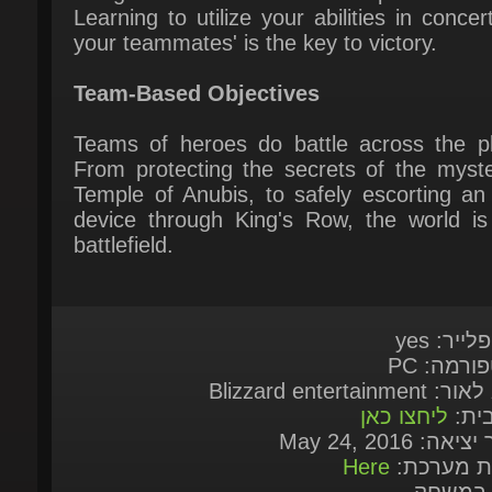
Team-Based Objectives
Teams of heroes do battle across the pla
From protecting the secrets of the myster
Temple of Anubis, to safely escorting an
device through King's Row, the world is 
battlefield.
לייר: yes
ורמה: PC
Blizzard entertainmen
בית:
ליחצו כאן
יאה: May 24, 2016
ות מערכת:
Here
 במשחק
Multi-lan