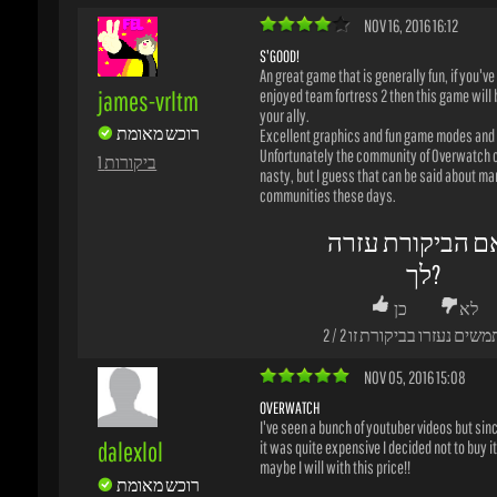
משים נעזרו בביקורת זו
2
/
2
NOV 05, 2016 15:08
OVERWATCH
I've seen a bunch of youtuber videos but since
dalexlol
it was quite expensive I decided not to buy it, 
maybe I will with this price!!
רוכש מאומת
1 ביקורות
ם הביקורת עזרה
לך?
לא
כן
משים נעזרו בביקורת זו
0
/
0
OCT 23, 2016 07:13
KING OF SHOOTERS GAME
I am very surprise about game's perfomance 
lucas-pyxu4
multiplayer (:
רוכש מאומת