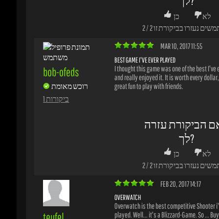
ם הביקורת עזרה
לך?
לא
כן
משים נעזרו בביקורת זו
2
/
2
FEB 20, 2017 14:17
OVERWATCH
Overwatch is the best competitive Shooter i'v
teufel
played. Well... it's a Blizzard-Game. So ... Buy it,
have fun !
רוכש מאומת
1 ביקורות
ם הביקורת עזרה
לך?
לא
כן
משים נעזרו בביקורת זו
5
/
5
FEB 08, 2017 02:01