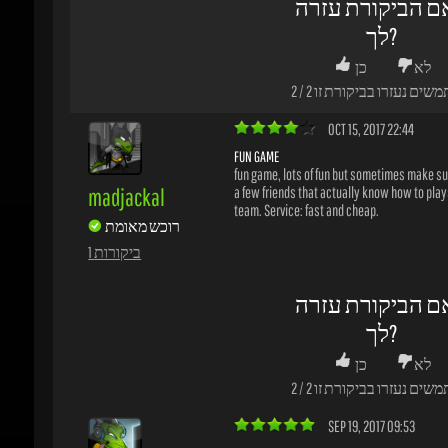
fun game, lots of fun but sometimes make sure
madjackal
a few friends that actually know how to plays 
team. Service: fast and cheap.
רוכש מאומת
1 ביקורות
ם הביקורת עזרה
לך?
לא
כן
משים נעזרו בביקורת זו
2
/
2
SEP 19, 2017 09:53
OVERWATCH XD
Great game, alot of fun but sometimes the oth
niaret
are stupid but still a fun game. Service: fast a
רוכש מאומת
1 ביקורות
ם הביקורת עזרה