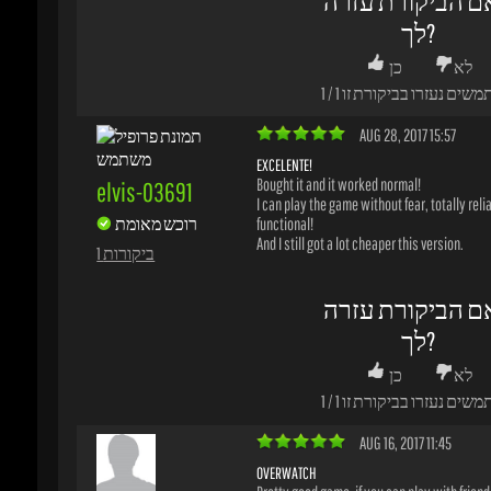
I can play the game without fear, totally reliab
רוכש מאומת
functional!
And I still got a lot cheaper this version.
1 ביקורות
ם הביקורת עזרה
לך?
לא
כן
משים נעזרו בביקורת זו
1
/
1
AUG 16, 2017 11:45
OVERWATCH
Pretty good game, if you can play with friends.
tsundere
for this game is pretty cheap compared to so
sites.
רוכש מאומת
1 ביקורות
ם הביקורת עזרה
לך?