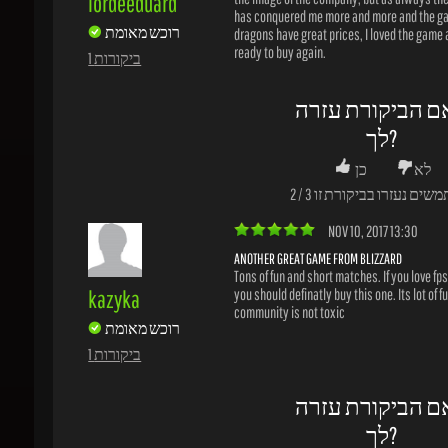
לך?
לא
כן
משים נעזרו בביקורת זו
3
/
2
NOV 10, 2017 13:30
ANOTHER GREAT GAME FROM BLIZZARD
Tons of fun and short matches. If you love fps
kazyka
you should definatly buy this one. Its lot of fun
community is not toxic
רוכש מאומת
1 ביקורות
ם הביקורת עזרה
לך?
לא
כן
משים נעזרו בביקורת זו
2
/
1
NOV 01, 2017 10:48
REVIEW TITLE
Fast paced shooter with simply but nice grap
by Blizzard with their usual precision and