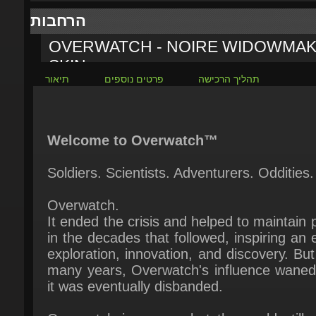
OVERWATCH - NOIRE WIDOWMAK
SKIN
תהליך הרכישה
פרטים נוספים
תיאור
₪472.95
-26%
ל
₪348.25
אי
Welcome to Overwatch™
Soldiers. Scientists. Adventurers. Oddities.
Overwatch.
It ended the crisis and helped to maintain 
in the decades that followed, inspiring an e
exploration, innovation, and discovery. But 
many years, Overwatch's influence waned,
it was eventually disbanded.
Overwatch is gone… but the world still n
heroes.