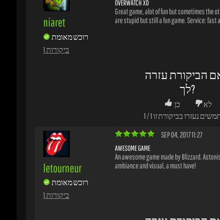
לך?
לא
כן
משים נעזרו בביקורת זו
1
/
1
SEP 04, 2017 11:27
AWESOME GAME
An awesome game made by Blizzard. Astonish
letourneur
ambiance and visual, a must have!
רוכש מאומת
1 ביקורות
ם הביקורת עזרה
לך?
לא
כן
משים נעזרו בביקורת זו
1
/
1
AUG 28, 2017 15:57
EXCELENTE!
Bought it and it worked normal!
elvis-03691