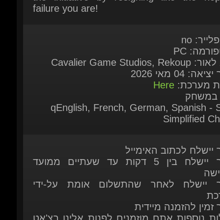
לייר: no
ורמה: PC
Cavalier Game Studios, Rek
יאה: 04 מאי 2026
ות מערכת:
Here
 במשחק
qEnglish, French, German, Spanish - S
Simplified Ch
ר יישלח לכתוב האימייל
המוצר יישלח בין 5 דקות עד שעתיים ממועד
ישה
ר יישלח לאחר שהתשלום אומת על-ידי
כת
 זמין להזמנה מיידית
ות נוספות אתם מוזמנים לפנות אלינו בצ'אט
כה
יצור איתנו קשר דרך דף הקשר שלנו.
כאן