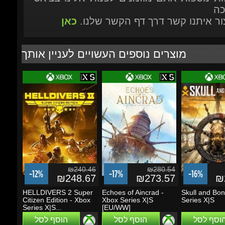
מוצרים נוספים העשויים לעניין אותך
₪240.46
₪280.54
-12%
-17%
-16%
₪248.67
₪273.57
₪2
HELLDIVERS 2 Super
Echoes of Aincrad -
Skull and Bone
Citizen Edition - Xbox
Xbox Series X|S
Series X|S
Series X|S...
[EU/WW]
הוסף לסל
הוסף לסל
הוסף לסל
מבצעים ועדכונים