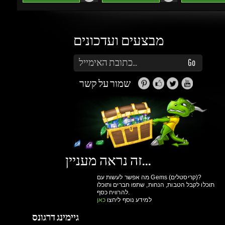
הזן את כתובת הדוא"ל שלך כדי להירשם לעדכונים ומבצעים
Go
שמור על קשר
זה נראה מעניין...
מה אפשר לעשות עם Gems (קריסטלים)?
תוכלו לקבל הטבות, הנחות, שתפו חברים ותוכלו
להרוויח כסף.
למידע נוסף ליחצו
כאן
גיימינג דרגונס
מולים
פרטיות
הצהרת
תנאי שימוש
אודות
ואבטחת מידע
נגישות
ותקנון
הרשם עכשיו!