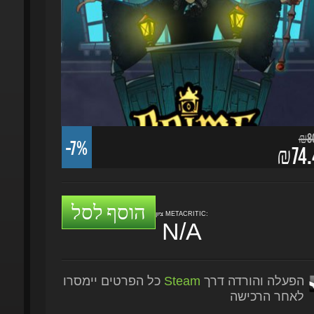
₪80.
-7%
₪74.4
הוסף לסל
ציון METACRITIC:
N/A
הפעלה והורדה דרך
Steam
כל הפרטים יימסרו
לאחר הרכישה