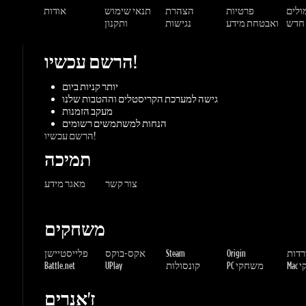
יותר קניות ביום
גישה למערכת הקריסטלים וההטבות שלנו
מעקב הזמנות
הנחות למשתמשים רשומים
הרשם עכשיו!
תמיכה
צור קשר
מאגר מידע
משחקים
ורדות
Origin
Steam
אקס-בוקס
פלייסטיישן
שחקי
PC משחקי
קונסולות
UPlay
Battle.net
ז'אנרים
MMORP
הרפתקאות
מרוץ
ספורט
פעולה
שונות
אימה
משחקי
אסטרטגיה
תפקידים
Gaming Dragons / Gamers-shop