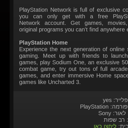
you can only get with a free PlaySta
Network account. Get games, movies,
original programs you can't find anywhere e
PlayStation Home
Experience the next generation of online s
gaming. Meet up with friends to launch
games, play Sodium One, an exclusive 50-l
combat game, try out tons of full arcade-
games, and enter immersive Home spaces
games like Uncharted 3.
לייר: yes
ה: PlayStation
לאור: Sony
: רב שפות
בית:
ליחצו כאן
ות מערכת:
Here
 במשחק