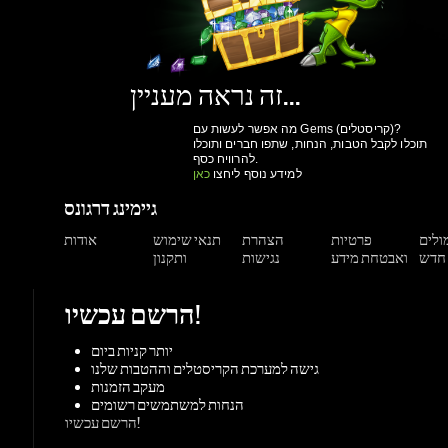
זה נראה מעניין...
מה אפשר לעשות עם Gems (קריסטלים)?
תוכלו לקבל הטבות, הנחות, שתפו חברים ותוכלו
להרוויח כסף.
למידע נוסף ליחצו
כאן
גיימינג דרגונס
מולים
פרטיות
הצהרת
תנאי שימוש
אודות
ואבטחת מידע
נגישות
ותקנון
הרשם עכשיו!
יותר קניות ביום
גישה למערכת הקריסטלים וההטבות שלנו
מעקב הזמנות
הנחות למשתמשים רשומים
הרשם עכשיו!
תמיכה
צור קשר
מאגר מידע