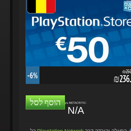
₪250.
-6%
₪236.
הוסף לסל
ציון METACRITIC:
N/A
הפעלה והורדה דרך
Playstation Network
כל