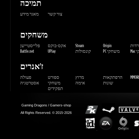
משחקים
ורדות
Origin
Steam
אקס-בוקס
פלייסטיישן
שחקי
PC משחקי
קונסולות
UPlay
Battle.net
ז'אנרים
MMORP
הרפתקאות
מרוץ
ספורט
פעולה
שונות
אימה
משחקי
אסטרטגיה
תפקידים
Gaming Dragons / Gamers-shop
All Rights Reserved. © 2015-2026