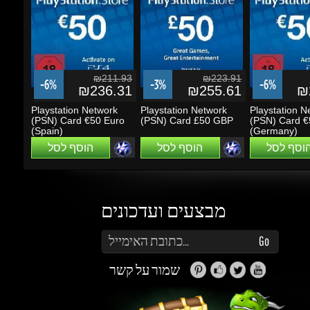
₪211.93
₪223.91
-6%
-3%
-6%
₪236.31
₪255.61
₪2
Playstation Network
Playstation Network
Playstation Ne
(PSN) Card €50 Euro
(PSN) Card £50 GBP
(PSN) Card €5
(Spain)
(Germany)
הוסף לסל
הוסף לסל
הוסף לסל
מבצעים ועדכונים
הזן את כתובת הדוא"ל שלך כדי להירשם לעדכונים ומבצעים
Go
שמור על קשר