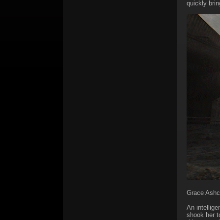
quickly bri
Grace Ashcr
An intellig
shook her t