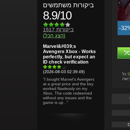
ביקורות משתמשים
8.9/10
-32
1517 ביקורות
(הצג הכל)
Marvel&#039;s
Avengers Xbox - Works
ל
perfectly, but expect an
ID check verification
(2026-08-03 02:39:49)
S
כל
ישה
"I bought Marvel's Avengers
at a great price and the key
worked flawlessly on my
Xbox. The code redeemed
without any issues and the
game is up..."
C