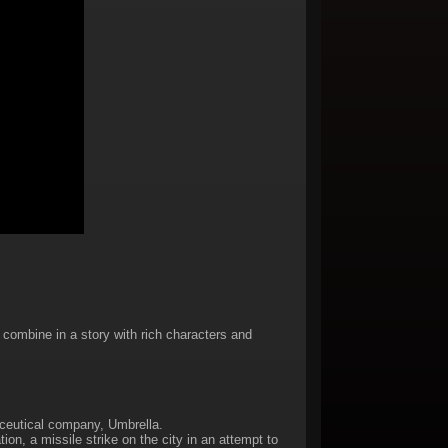
ombine in a story with rich characters and
aceutical company, Umbrella.
on, a missile strike on the city in an attempt to