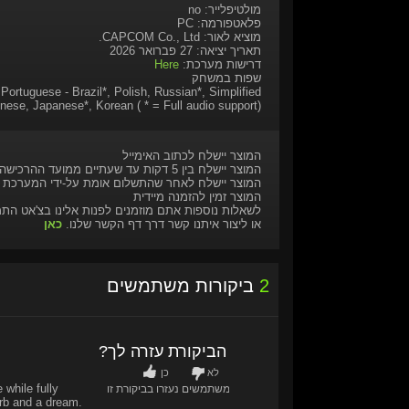
מולטיפלייר: no
פלאטפורמה: PC
מוציא לאור: CAPCOM Co., Ltd.
תאריך יציאה: 27 פברואר 2026
דרישות מערכת:
Here
שפות במשחק
Portuguese - Brazil*, Polish, Russian*, Simplified
inese, Japanese*, Korean ( * = Full audio support)
המוצר יישלח לכתוב האימייל
המוצר יישלח בין 5 דקות עד שעתיים ממועד ההרכישה
המוצר יישלח לאחר שהתשלום אומת על-ידי המערכת
המוצר זמין להזמנה מיידית
לשאלות נוספות אתם מוזמנים לפנות אלינו בצ'אט הת
או ליצור איתנו קשר דרך דף הקשר שלנו.
כאן
2
ביקורות משתמשים
האם הביקורת עזרה לך?
לא
כן
 while fully
0
/
0
משתמשים נעזרו בביקורת זו
rb and a dream.