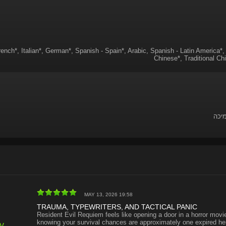
rench*, Italian*, German*, Spanish - Spain*, Arabic, Spanish - Latin America*, 
Chinese*, Traditional Ch
מיכה
MAY 13, 2026 19:58
TRAUMA, TYPEWRITERS, AND TACTICAL PANIC
Resident Evil Requiem feels like opening a door in a horror movie
knowing your survival chances are approximately one expired he
y