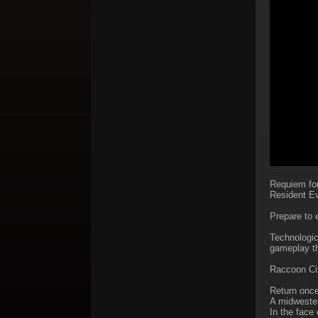
Requiem for
Resident Evi
Prepare to e
Technologic
gameplay th
Raccoon Ci
Return once 
A midwester
In the face 