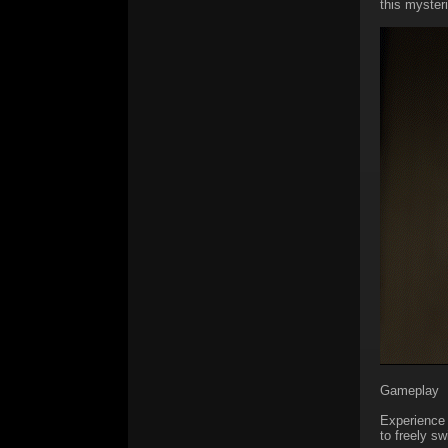
this myster
Gameplay
Experience 
to freely sw