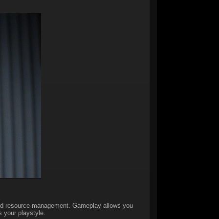
, and resource management. Gameplay allows you
s your playstyle.