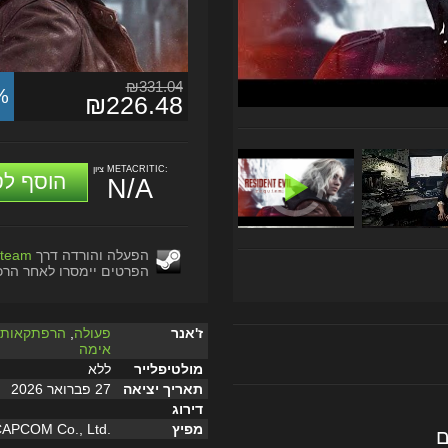
₪331.04
%
₪226.48
ציון METACRITIC:
הוסף לס
N/A
הפעלה והורדה דרך
team
הפרטים יימסרו לאחר הרכ
ז'אנר
פעולה
,
הרפתקאות
,
אימה
מולטיפלייר
ללא
תאריך יציאה
27 פברואר 2026
דירוג
מפיץ
APCOM Co., Ltd.
ם